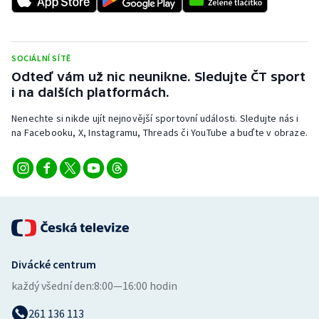
Stolní tenis
Triatlon
SOCIÁLNÍ SÍTĚ
Odteď vám už nic neunikne. Sledujte ČT sport
Veslování
i na dalších platformách.
Vodní slalom
Nenechte si nikde ujít nejnovější sportovní události. Sledujte nás i
na Facebooku, X, Instagramu, Threads či YouTube a buďte v obraze.
Volejbal
Ostatní
Divácké centrum
každý všední den:
8:00—16:00 hodin
261 136 113