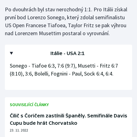
Po dvouhrách byl stav nerozhodný 1:1. Pro Itálii získal
Gymnastika
první bod Lorenzo Sonego, který zdolal semifinalistu
US Open Francese Tiafoea, Taylor Fritz se pak výhrou
Házená
nad Lorenzem Musettim postaral o vyrovnání.
Jezdectví
Itálie - USA 2:1
Judo
Sonego - Tiafoe 6:3, 7:6 (9:7), Musetti - Fritz 6:7
Krasobruslení
(8:10), 3:6, Bolelli, Fognini - Paul, Sock 6:4, 6:4.
Lezení
Lyže a snowboard
SOUVISEJÍCÍ ČLÁNKY
Čilič s Čoričem zastínili Španěly. Semifinále Davis
Moderní pětiboj
Cupu bude hrát Chorvatsko
23. 11. 2022
Motorsport