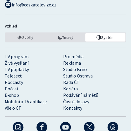
info@ceskatelevize.cz
Vzhled
Světlý
Tmavý
Systém
TV program
Pro média
Živé vysílání
Reklama
TV poplatky
Studio Brno
Teletext
Studio Ostrava
Podcasty
Rada ČT
Počasí
Kariéra
E-shop
Podávání námětů
Mobilní a TV aplikace
Časté dotazy
Vše o ČT
Kontakty