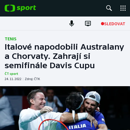
POPULÁRNÍ
SLEDOVAT
Fotbal
TENIS
Italové napodobili Australany
Hokej
a Chorvaty. Zahrají si
semifinále Davis Cupu
Tenis
ČT sport
Atletika
24. 11. 2022
|
Zdroj:
ČTK
Cyklistika
DALŠÍ SPORTY
Americký fotbal
NEPŘEHLÉDNĚTE