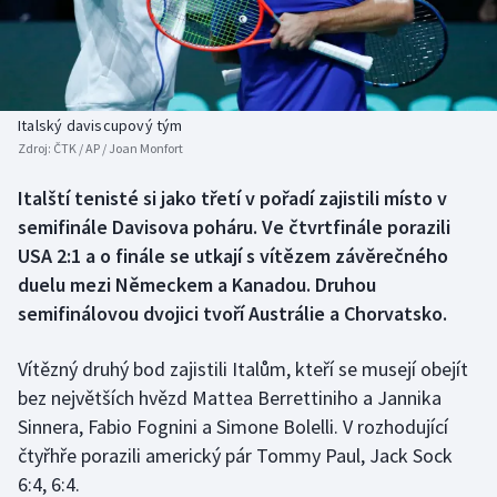
Baseball a softbal
Soutěže
Basketbal
Historické návraty
Biatlon
Aplikace ČT sport
Italský daviscupový tým
Zdroj:
ČTK / AP / Joan Monfort
Boby a skeleton
AZ kvíz
Italští tenisté si jako třetí v pořadí zajistili místo v
semifinále Davisova poháru. Ve čtvrtfinále porazili
Box
USA 2:1 a o finále se utkají s vítězem závěrečného
Curling
duelu mezi Německem a Kanadou. Druhou
semifinálovou dvojici tvoří Austrálie a Chorvatsko.
Dostihy
Vítězný druhý bod zajistili Italům, kteří se musejí obejít
Florbal
bez největších hvězd Mattea Berrettiniho a Jannika
Sinnera, Fabio Fognini a Simone Bolelli. V rozhodující
Futsal
čtyřhře porazili americký pár Tommy Paul, Jack Sock
6:4, 6:4.
Golf