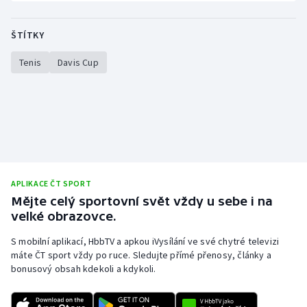
Olympijské hry
ŠTÍTKY
Parasport
Tenis
Davis Cup
Plavání
Plážový volejbal
Ragby
Rychlobruslení
APLIKACE ČT SPORT
Mějte celý sportovní svět vždy u sebe i na
velké obrazovce.
Rychlostní kanoistika
S mobilní aplikací, HbbTV a apkou iVysílání ve své chytré televizi
Short track
máte ČT sport vždy po ruce. Sledujte přímé přenosy, články a
bonusový obsah kdekoli a kdykoli.
Sportovní střelba