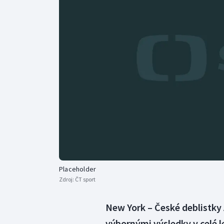
Curling
Dostihy
Florbal
Futsal
Golf
Gymnastika
Placeholder
Zdroj:
ČT sport
New York – České deblistky
výbornými výsledky v celé 