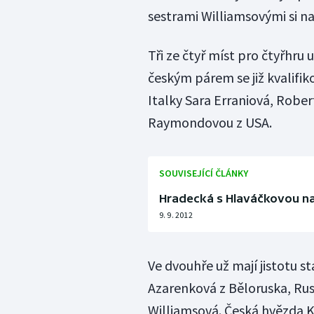
sestrami Williamsovými si na 
Tři ze čtyř míst pro čtyřhru 
českým párem se již kvalifik
Italky Sara Erraniová, Rober
Raymondovou z USA.
SOUVISEJÍCÍ ČLÁNKY
Hradecká s Hlaváčkovou na
9. 9. 2012
Ve dvouhře už mají jistotu st
Azarenková z Běloruska, Ru
Williamsová. Česká hvězda K