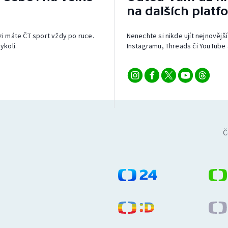
na dalších platf
izi máte ČT sport vždy po ruce.
Nenechte si nikde ujít nejnovější
ykoli.
Instagramu, Threads či YouTube 
Č