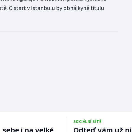
ě. O start v Istanbulu by obhájkyně titulu
SOCIÁLNÍ SÍTĚ
 sebe i na velké
Odteď vám už nic