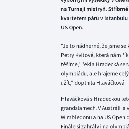
na Turnaji mistryň. Stříbrné
kvartetem párů v Istanbulu 23
US Open.
"Je to nádherné, že jsme se 
Petry Kvitové, která nám říka
těšíme," řekla Hradecká ser
olympiádu, ale hrajeme celý 
užít," doplnila Hlaváčková.
Hlaváčková s Hradeckou letos
grandslamech. V Austrálii a v
Wimbledonu a na US Open dok
Finále si zahrály i na olymp