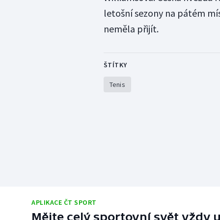
letošní sezony na pátém míst
neměla přijít.
ŠTÍTKY
Tenis
APLIKACE ČT SPORT
Mějte celý sportovní svět vždy u