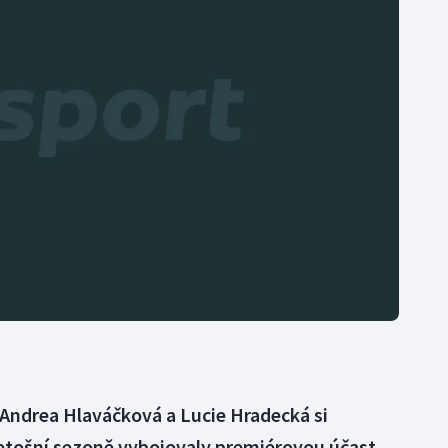
Moderní pětiboj
Triatlon
Motorsport
Veslování
Olympijské hry
Vodní slalom
Parasport
Volejbal
Plavání
Ostatní
Plážový volejbal
 Andrea Hlaváčková a Lucie Hradecká si
letošní sezoně vybojovaly premiérovou účast