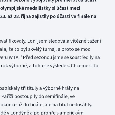
 olympijské medailistky si účast mezi
. až 28. října zajistily po účasti ve finále na
kvalifikovaly. Loni jsem sledovala vítězné tažení
la, že to byl skvělý turnaj, a proto se moc
veru WTA. "Před sezonou jsme se soustředily na
rok výborně, a tohle je výsledek. Chceme si to
 získaly tři tituly a výborně hrály na
 Paříži postoupily do semifinále, ve
once až do finále, ale na titul nedosáhly.
iádě v Londýně a po prohře s americkými