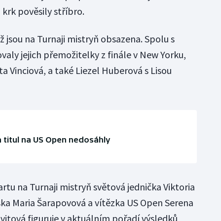
krk pověsily stříbro.
už jsou na Turnaji mistryň obsazena. Spolu s
ovaly jejich přemožitelky z finále v New Yorku,
ta Vinciová, a také Liezel Huberová s Lisou
 titul na US Open nedosáhly
artu na Turnaji mistryň světová jednička Viktoria
ska Maria Šarapovová a vítězka US Open Serena
vitová figuruje v aktuálním pořadí výsledků