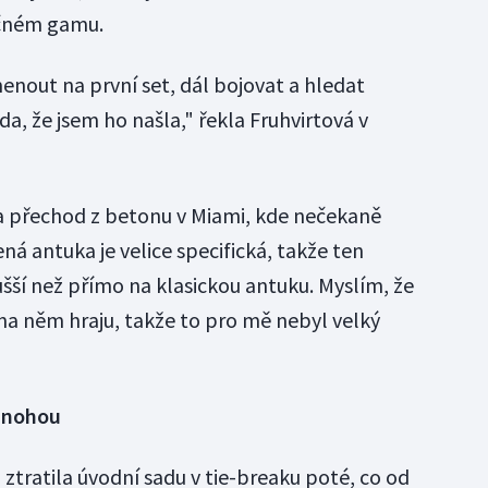
ečném gamu.
enout na první set, dál bojovat a hledat
da, že jsem ho našla," řekla Fruhvirtová v
dla přechod z betonu v Miami, kde nečekaně
ná antuka je velice specifická, takže ten
šší než přímo na klasickou antuku. Myslím, že
 na něm hraju, takže to pro mě nebyl velký
u nohou
ztratila úvodní sadu v tie-breaku poté, co od