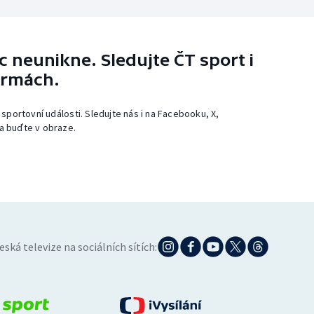
 neunikne. Sledujte ČT sport i
ormách.
 sportovní události. Sledujte nás i na Facebooku, X,
a buďte v obraze.
eská televize na sociálních sítích: