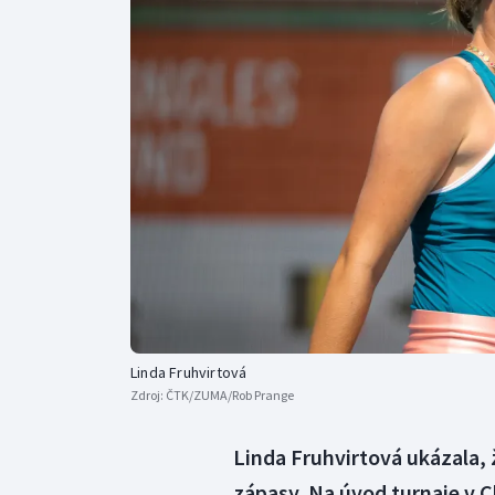
Curling
Dostihy
Florbal
Futsal
Golf
Gymnastika
Linda Fruhvirtová
Zdroj:
ČTK/ZUMA/Rob Prange
Linda Fruhvirtová ukázala, ž
zápasy. Na úvod turnaje v C