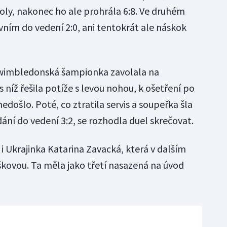
tboly, nakonec ho ale prohrála 6:8. Ve druhém
rvním do vedení 2:0, ani tentokrát ale náskok
á wimbledonská šampionka zavolala na
 níž řešila potíže s levou nohou, k ošetření po
nedošlo. Poté, co ztratila servis a soupeřka šla
dání do vedení 3:2, se rozhodla duel skrečovat.
i Ukrajinka Katarina Zavacká, která v dalším
škovou. Ta měla jako třetí nasazená na úvod