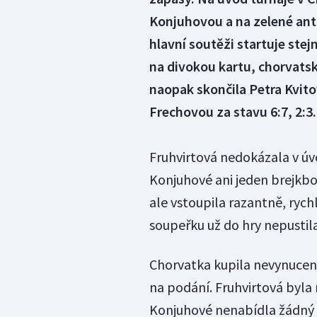
Konjuhovou a na zelené antu
hlavní soutěži startuje stej
na divokou kartu, chorvatsko
naopak skončila Petra Kvit
Frechovou za stavu 6:7, 2:3.
Fruhvirtová nedokázala v úvo
Konjuhové ani jeden brejkbol
ale vstoupila razantně, rychl
soupeřku už do hry nepustila
Chorvatka kupila nevynucené
na podání. Fruhvirtová byla n
Konjuhové nenabídla žádný 