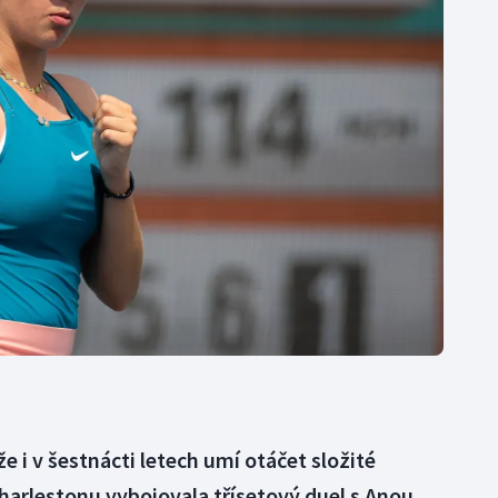
Moderní pětiboj
Triatlon
Motorsport
Veslování
Olympijské hry
Vodní slalom
Parasport
Volejbal
Plavání
Ostatní
Plážový volejbal
e i v šestnácti letech umí otáčet složité
harlestonu vybojovala třísetový duel s Anou