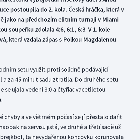
ce postoupila do 2. kola. Česká hráčka, která v
ně jako na předchozím elitním turnaji v Miami
u soupeřku zdolala 4:6, 6:1, 6:3. V 1. kole
ová, která vzdala zápas s Polkou Magdalenou
dním setu využít proti solidně podávající
 a za 45 minut sadu ztratila. Do druhého setu
e se ujala vedení 3:0 a čtyřiadvacetiletou
.
 chyby a ve větrném počasí se jí přestalo dařit
aopak na servisu jistá, ve druhé a třetí sadě už
brejkbol, ta nevydařenou koncovku korunovala