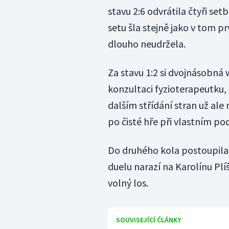
stavu 2:6 odvrátila čtyři se
setu šla stejně jako v tom p
dlouho neudržela.
Za stavu 1:2 si dvojnásobn
konzultaci fyzioterapeutku, s
dalším střídání stran už ale 
po čisté hře při vlastním po
Do druhého kola postoupila 
duelu narazí na Karolínu Plí
volný los.
SOUVISEJÍCÍ ČLÁNKY