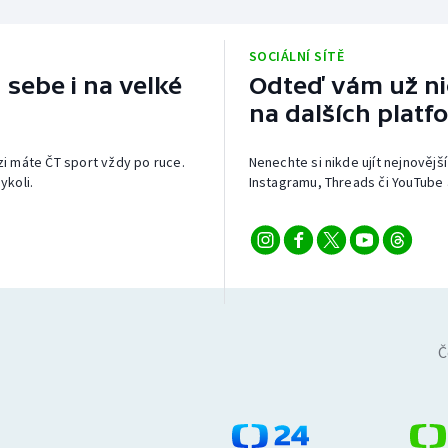
SOCIÁLNÍ SÍTĚ
 sebe i na velké
Odteď vám už nic
na dalších platf
izi máte ČT sport vždy po ruce.
Nenechte si nikde ujít nejnovější
ykoli.
Instagramu, Threads či YouTube 
Č