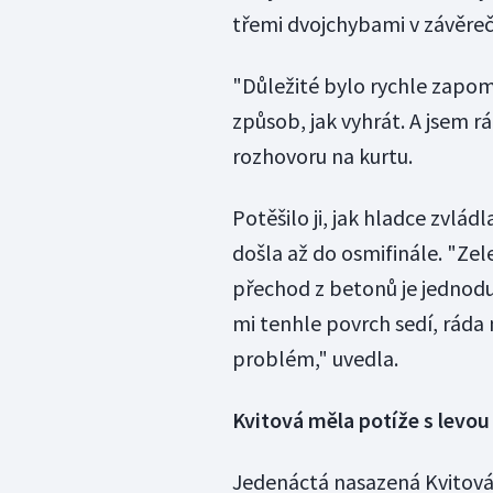
třemi dvojchybami v závěr
"Důležité bylo rychle zapom
způsob, jak vyhrát. A jsem rá
rozhovoru na kurtu.
Potěšilo ji, jak hladce zvlá
došla až do osmifinále. "Zele
přechod z betonů je jednodu
mi tenhle povrch sedí, ráda
problém," uvedla.
Kvitová měla potíže s levo
Jedenáctá nasazená Kvitová 