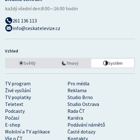
každý všední den:
8:00—16:00 hodin
261 136 113
info@ceskatelevize.cz
Vzhled
Světlý
Tmavý
Systém
TV program
Pro média
Živé vysílání
Reklama
TV poplatky
Studio Brno
Teletext
Studio Ostrava
Podcasty
Rada ČT
Počasí
Kariéra
E-shop
Podávání námětů
Mobilní a TV aplikace
Časté dotazy
Vše o ČT
Kontakty