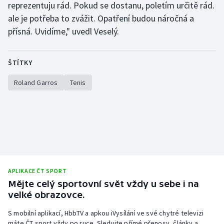
reprezentuju rád. Pokud se dostanu, poletím určitě rád.
ale je potřeba to zvážit. Opatření budou náročná a
přísná. Uvidíme," uvedl Veselý.
ŠTÍTKY
Roland Garros
Tenis
APLIKACE ČT SPORT
Mějte celý sportovní svět vždy u sebe i na
velké obrazovce.
S mobilní aplikací, HbbTV a apkou iVysílání ve své chytré televizi
máte ČT sport vždy po ruce. Sledujte přímé přenosy, články a