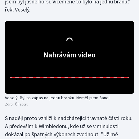
jsem byl jasně horší. Víceméně to bylo na jednu bránu,"
řekl Veselý.
Olympijské hry
Parasport
Plavání
Nahrávám video
Plážový volejbal
Ragby
Rychlobruslení
Veselý: Byl to zápas na jednu branku. Neměl jsem šanci
Rychlostní kanoistika
Zdroj:
ČT sport
Short track
S nadějí proto vzhlíží k nadcházející travnaté části roku.
A především k Wimbledonu, kde už se v minulosti
Sportovní střelba
dokázal po špatných výkonech zvednout. "Už mě