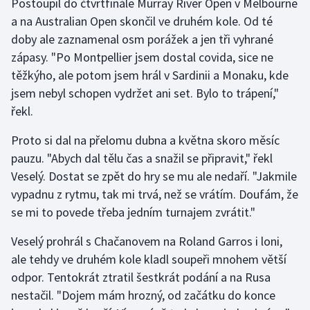
Postoupil do čtvrtfinále Murray River Open v Melbourne
a na Australian Open skončil ve druhém kole. Od té
Gymnastika
doby ale zaznamenal osm porážek a jen tři vyhrané
zápasy. "Po Montpellier jsem dostal covida, sice ne
Házená
těžkýho, ale potom jsem hrál v Sardinii a Monaku, kde
jsem nebyl schopen vydržet ani set. Bylo to trápení,"
Jezdectví
řekl.
Judo
Proto si dal na přelomu dubna a května skoro měsíc
pauzu. "Abych dal tělu čas a snažil se připravit," řekl
Krasobruslení
Veselý. Dostat se zpět do hry se mu ale nedaří. "Jakmile
vypadnu z rytmu, tak mi trvá, než se vrátím. Doufám, že
Lezení
se mi to povede třeba jedním turnajem zvrátit."
Lyže a snowboard
Veselý prohrál s Chačanovem na Roland Garros i loni,
ale tehdy ve druhém kole kladl soupeři mnohem větší
Moderní pětiboj
odpor. Tentokrát ztratil šestkrát podání a na Rusa
nestačil. "Dojem mám hrozný, od začátku do konce
Motorsport