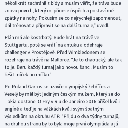
několikrát zachránil z bídy a musím věřit, že tráva bude
Stolní tenis
znovu povrch, který mi přinese úspěch a postaví mě
zpátky na nohy. Pokusím se co nejrychleji zapomenout,
Triatlon
dál trénovat a připravit se na další turnaje," uvedl.
Veslování
Plán má ale kostrbatý. Bude hrát na trávě ve
Stuttgartu, poté se vrátí na antuku a odehraje
Vodní slalom
challenger v Prostějově. Před Wimbledonem se
Volejbal
rozehraje na trávě na Mallorce. "Je to chaotický, ale tak
to je. Beru každý turnaj jako novou šanci. Musím to
Ostatní
řešit míček po míčku."
Po Roland Garros se uzavře olympijský žebříček a
Veselý by měl být jediným českým mužem, který se do
Tokia dostane. O Hry v Riu de Janeiro 2016 přišel kvůli
angíně a teď je na vážkách kvůli svým špatným
výsledkům na okruhu ATP. "Přijdu o dva týdny turnajů,
na druhou stranu by to byla moje první olympiáda a já