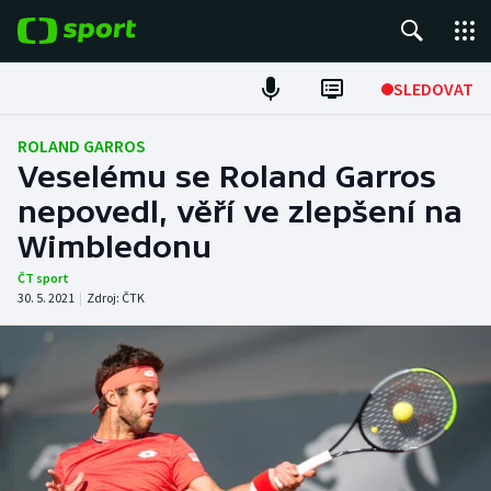
POPULÁRNÍ
SLEDOVAT
Fotbal
ROLAND GARROS
Veselému se Roland Garros
Hokej
nepovedl, věří ve zlepšení na
Wimbledonu
Tenis
ČT sport
Atletika
30. 5. 2021
|
Zdroj:
ČTK
Cyklistika
DALŠÍ SPORTY
Americký fotbal
NEPŘEHLÉDNĚTE