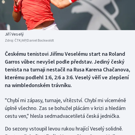
Baseball a softbal
Soutěže
Basketbal
Historické návraty
Biatlon
Aplikace ČT sport
Jiří Veselý
Zdroj:
ČTK/AP/Daniel Bockwoldt
Boby a skeleton
AZ kvíz
Českému tenistovi Jiřímu Veselému start na Roland
Garros vůbec nevyšel podle představ. Jediný český
Box
tenista na turnaji nestačil na Rusa Karena Chačanova,
Curling
kterému podlehl 1:6, 2:6 a 3:6. Veselý věří ve zlepšení
na wimbledonském trávníku.
Dostihy
"Chybí mi zápasy, turnaje, vítězství. Chybí mi víceméně
Florbal
úplně všechno. Zas se bohužel plácám v krizi a hledám
cestu ven," hlesla sedmadvacetiletá česká jednička.
Futsal
Do sezony vstoupil levou rukou hrající Veselý solidně.
Golf