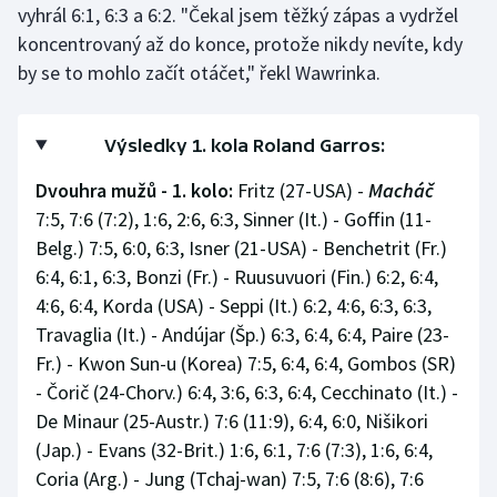
vyhrál 6:1, 6:3 a 6:2. "Čekal jsem těžký zápas a vydržel
koncentrovaný až do konce, protože nikdy nevíte, kdy
by se to mohlo začít otáčet," řekl Wawrinka.
Výsledky 1. kola Roland Garros:
Dvouhra mužů - 1. kolo:
Fritz (27-USA) -
Macháč
7:5, 7:6 (7:2), 1:6, 2:6, 6:3, Sinner (It.) - Goffin (11-
Belg.) 7:5, 6:0, 6:3, Isner (21-USA) - Benchetrit (Fr.)
6:4, 6:1, 6:3, Bonzi (Fr.) - Ruusuvuori (Fin.) 6:2, 6:4,
4:6, 6:4, Korda (USA) - Seppi (It.) 6:2, 4:6, 6:3, 6:3,
Travaglia (It.) - Andújar (Šp.) 6:3, 6:4, 6:4, Paire (23-
Fr.) - Kwon Sun-u (Korea) 7:5, 6:4, 6:4, Gombos (SR)
- Čorič (24-Chorv.) 6:4, 3:6, 6:3, 6:4, Cecchinato (It.) -
De Minaur (25-Austr.) 7:6 (11:9), 6:4, 6:0, Nišikori
(Jap.) - Evans (32-Brit.) 1:6, 6:1, 7:6 (7:3), 1:6, 6:4,
Coria (Arg.) - Jung (Tchaj-wan) 7:5, 7:6 (8:6), 7:6