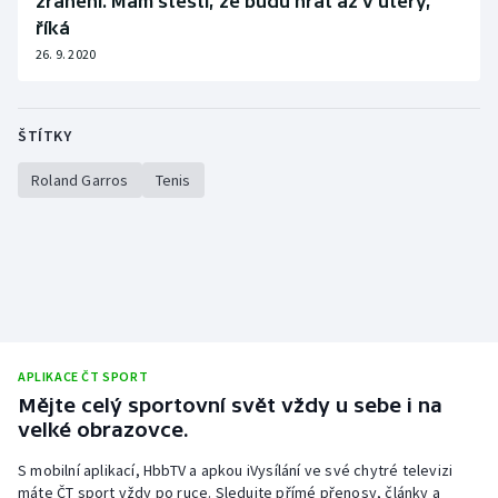
zranění. Mám štěstí, že budu hrát až v úterý,
říká
26. 9. 2020
ŠTÍTKY
Roland Garros
Tenis
APLIKACE ČT SPORT
Mějte celý sportovní svět vždy u sebe i na
velké obrazovce.
S mobilní aplikací, HbbTV a apkou iVysílání ve své chytré televizi
máte ČT sport vždy po ruce. Sledujte přímé přenosy, články a