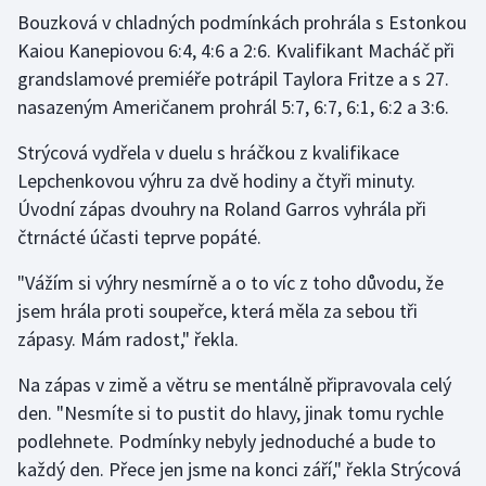
Bouzková v chladných podmínkách prohrála s Estonkou
Kaiou Kanepiovou 6:4, 4:6 a 2:6. Kvalifikant Macháč při
Gymnastika
grandslamové premiéře potrápil Taylora Fritze a s 27.
Házená
nasazeným Američanem prohrál 5:7, 6:7, 6:1, 6:2 a 3:6.
Strýcová vydřela v duelu s hráčkou z kvalifikace
Jezdectví
Lepchenkovou výhru za dvě hodiny a čtyři minuty.
Judo
Úvodní zápas dvouhry na Roland Garros vyhrála při
čtrnácté účasti teprve popáté.
Krasobruslení
"Vážím si výhry nesmírně a o to víc z toho důvodu, že
jsem hrála proti soupeřce, která měla za sebou tři
Lezení
zápasy. Mám radost," řekla.
Lyže a snowboard
Na zápas v zimě a větru se mentálně připravovala celý
den. "Nesmíte si to pustit do hlavy, jinak tomu rychle
Moderní pětiboj
podlehnete. Podmínky nebyly jednoduché a bude to
Motorsport
každý den. Přece jen jsme na konci září," řekla Strýcová