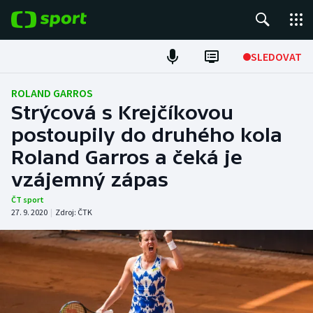
POPULÁRNÍ
SLEDOVAT
Fotbal
ROLAND GARROS
Strýcová s Krejčíkovou
Hokej
postoupily do druhého kola
Roland Garros a čeká je
Tenis
vzájemný zápas
Atletika
ČT sport
27. 9. 2020
|
Zdroj:
ČTK
Cyklistika
DALŠÍ SPORTY
Americký fotbal
NEPŘEHLÉDNĚTE