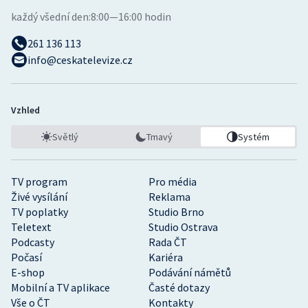
každý všední den:
8:00—16:00 hodin
261 136 113
info@ceskatelevize.cz
Vzhled
Světlý
Tmavý
Systém
TV program
Pro média
Živé vysílání
Reklama
TV poplatky
Studio Brno
Teletext
Studio Ostrava
Podcasty
Rada ČT
Počasí
Kariéra
E-shop
Podávání námětů
Mobilní a TV aplikace
Časté dotazy
Vše o ČT
Kontakty