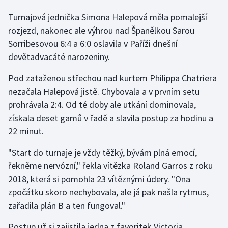
Turnajová jednička Simona Halepová měla pomalejší
rozjezd, nakonec ale výhrou nad Španělkou Sarou
Sorribesovou 6:4 a 6:0 oslavila v Paříži dnešní
devětadvacáté narozeniny.
Pod zataženou střechou nad kurtem Philippa Chatriera
nezačala Halepová jistě. Chybovala a v prvním setu
prohrávala 2:4. Od té doby ale utkání dominovala,
získala deset gamů v řadě a slavila postup za hodinu a
22 minut.
"Start do turnaje je vždy těžký, bývám plná emocí,
řekněme nervózní," řekla vítězka Roland Garros z roku
2018, která si pomohla 23 vítěznými údery. "Ona
zpočátku skoro nechybovala, ale já pak našla rytmus,
zařadila plán B a ten fungoval."
Postup už si zajistila jedna z favoritek Victoria