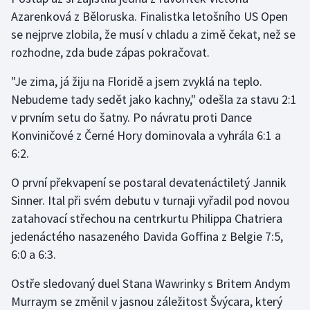
Azarenková z Běloruska. Finalistka letošního US Open
se nejprve zlobila, že musí v chladu a zimě čekat, než se
rozhodne, zda bude zápas pokračovat.
"Je zima, já žiju na Floridě a jsem zvyklá na teplo.
Nebudeme tady sedět jako kachny," odešla za stavu 2:1
v prvním setu do šatny. Po návratu proti Dance
Konviničové z Černé Hory dominovala a vyhrála 6:1 a
6:2.
O první překvapení se postaral devatenáctiletý Jannik
Sinner. Ital při svém debutu v turnaji vyřadil pod novou
zatahovací střechou na centrkurtu Philippa Chatriera
jedenáctého nasazeného Davida Goffina z Belgie 7:5,
6:0 a 6:3.
Ostře sledovaný duel Stana Wawrinky s Britem Andym
Murraym se změnil v jasnou záležitost Švýcara, který