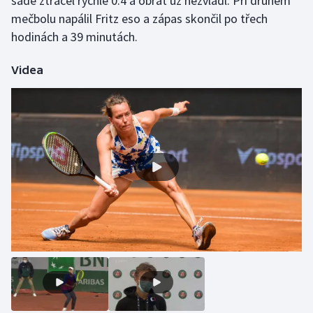
sadě ztrácel rychle 0:4 a obrat už nezvládl. Při druhém
Stolní tenis
mečbolu napálil Fritz eso a zápas skončil po třech
hodinách a 39 minutách.
Triatlon
Videa
Veslování
Vodní slalom
Volejbal
Ostatní