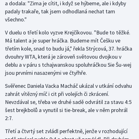
a dodala: "Zima je cítit, i když se hýbeme, ale i kdyby
Olympijské hry
padaly trakaře, tak jsem odhodlaná nechat tam
všechno."
Parasport
V duelu o třetí kolo vyzve Krejčíkovou. "Bude to těžké.
Plavání
Má talent a je super hráčka. Budeme mít Češku ve
třetím kole, snad to budu já," řekla Strýcová, 37. hráčka
Plážový volejbal
dvouhry WTA, která je zároveň světovou dvojkou v
deblu a v páru s tchajwanskou spoluhráčkou Sie Šu-wej
Ragby
jsou prvními nasazenými ve čtyřhře.
Rychlobruslení
Svěřenec Daniela Vacka Macháč ukázal v utkání odvahu
zahrát vítězný míč i cit při volejích či zkrácení.
Rychlostní kanoistika
Nevzdával se, třeba ve druhé sadě odvrátil za stavu 4:5
šest brejkbolů a vynutil si tie-break, ale v něm prohrál
Short track
2:7.
Sportovní střelba
Třetí a čtvrtý set zvládl perfektně, jenže v rozhodující