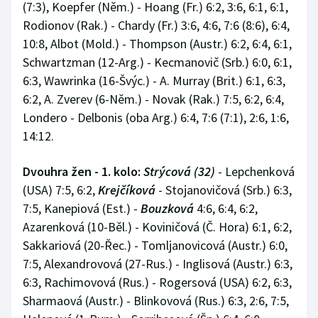
(7:3), Koepfer (Něm.) - Hoang (Fr.) 6:2, 3:6, 6:1, 6:1,
Rodionov (Rak.) - Chardy (Fr.) 3:6, 4:6, 7:6 (8:6), 6:4,
10:8, Albot (Mold.) - Thompson (Austr.) 6:2, 6:4, 6:1,
Schwartzman (12-Arg.) - Kecmanovič (Srb.) 6:0, 6:1,
6:3, Wawrinka (16-Švýc.) - A. Murray (Brit.) 6:1, 6:3,
6:2, A. Zverev (6-Něm.) - Novak (Rak.) 7:5, 6:2, 6:4,
Londero - Delbonis (oba Arg.) 6:4, 7:6 (7:1), 2:6, 1:6,
14:12.
Dvouhra žen - 1. kolo:
Strýcová (32)
- Lepchenková
(USA) 7:5, 6:2,
Krejčíková
- Stojanovičová (Srb.) 6:3,
7:5, Kanepiová (Est.) -
Bouzková
4:6, 6:4, 6:2,
Azarenková (10-Běl.) - Koviničová (Č. Hora) 6:1, 6:2,
Sakkariová (20-Řec.) - Tomljanovicová (Austr.) 6:0,
7:5, Alexandrovová (27-Rus.) - Inglisová (Austr.) 6:3,
6:3, Rachimovová (Rus.) - Rogersová (USA) 6:2, 6:3,
Sharmaová (Austr.) - Blinkovová (Rus.) 6:3, 2:6, 7:5,