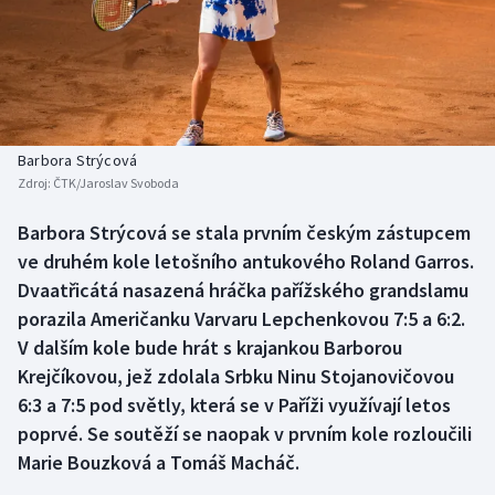
Baseball a softbal
Soutěže
Basketbal
Historické návraty
Biatlon
Aplikace ČT sport
Barbora Strýcová
Boby a skeleton
AZ kvíz
Zdroj:
ČTK/Jaroslav Svoboda
Box
Barbora Strýcová se stala prvním českým zástupcem
ve druhém kole letošního antukového Roland Garros.
Curling
Dvaatřicátá nasazená hráčka pařížského grandslamu
porazila Američanku Varvaru Lepchenkovou 7:5 a 6:2.
Dostihy
V dalším kole bude hrát s krajankou Barborou
Krejčíkovou, jež zdolala Srbku Ninu Stojanovičovou
Florbal
6:3 a 7:5 pod světly, která se v Paříži využívají letos
poprvé. Se soutěží se naopak v prvním kole rozloučili
Futsal
Marie Bouzková a Tomáš Macháč.
Golf