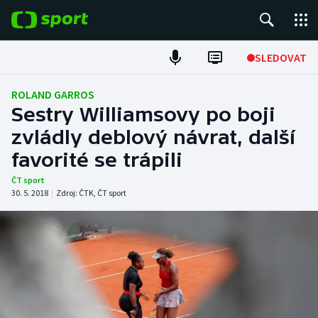
POPULÁRNÍ
SLEDOVAT
Fotbal
ROLAND GARROS
Sestry Williamsovy po boji
Hokej
zvládly deblový návrat, další
favorité se trápili
Tenis
ČT sport
Atletika
30. 5. 2018
|
Zdroj:
ČTK
,
ČT sport
Cyklistika
DALŠÍ SPORTY
Americký fotbal
NEPŘEHLÉDNĚTE