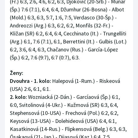
(Fr.) 6:3, 2:6, 4:6, 6:2, 6:3, Djokovič (20-Srb.) - Munar
(Šp.) 7:6 (7:1), 6:4, 6:4, Džumhur (26-Bosna) - Albot
(Mold.) 6:3, 6:3, 5:7, 1:6, 7:5, Verdasco (30-Šp.) -
Andreozzi (Arg.) 6:3, 6:2, 6:2, Monfils (32-Fr.) -
Kližan (SR) 6:2, 6:4, 6:4, Cecchinato (It.) - Trungelliti
(Arg.) 6:1, 7:6 (7:1), 6:1, Berrettini (It.) - Gulbis (Lot.)
6:2, 3:6, 6:4, 6:3, Chačanov (Rus.) - García-López
(Šp.) 6:2, 7:6 (9:7), 6:7 (0:7), 6:3.
Ženy:
Dvouhra - 1. kolo:
Halepová (1-Rum.) - Riskeová
(USA) 2:6, 6:1, 6:1.
2. kolo:
Wozniacká (2-Dán.) - Garcíaová (Šp.) 6:1,
6:0, Svitolinová (4-Ukr.) - Kužmová (SR) 6:3, 6:4,
Stephensová (10-USA) - Frechová (Pol.) 6:2, 6:2,
Keysová (13-USA) - Dolehideová (USA) 6:4, 6:1,
Kasatkinová (14-Rus.) - Flipkensová (Belg.) 6:3, 6:3,
Ósakaová (21-Jap.) - Dijasová (Kaz.) 6:4, 7:5,