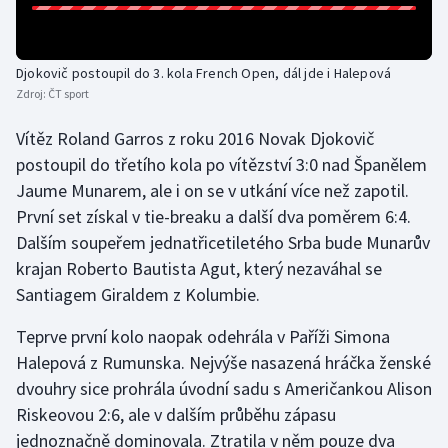
Djokovič postoupil do 3. kola French Open, dál jde i Halepová
Zdroj:
ČT sport
Vítěz Roland Garros z roku 2016 Novak Djokovič
postoupil do třetího kola po vítězství 3:0 nad Španělem
Jaume Munarem, ale i on se v utkání více než zapotil.
První set získal v tie-breaku a další dva poměrem 6:4.
Dalším soupeřem jednatřicetiletého Srba bude Munarův
krajan Roberto Bautista Agut, který nezaváhal se
Santiagem Giraldem z Kolumbie.
Teprve první kolo naopak odehrála v Paříži Simona
Halepová z Rumunska. Nejvýše nasazená hráčka ženské
dvouhry sice prohrála úvodní sadu s Američankou Alison
Riskeovou 2:6, ale v dalším průběhu zápasu
jednoznačně dominovala. Ztratila v něm pouze dva