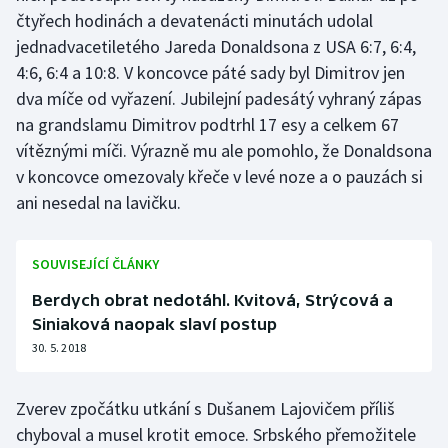
čtyřech hodinách a devatenácti minutách udolal
Olympijské hry
jednadvacetiletého Jareda Donaldsona z USA 6:7, 6:4,
4:6, 6:4 a 10:8. V koncovce páté sady byl Dimitrov jen
Parasport
dva míče od vyřazení. Jubilejní padesátý vyhraný zápas
na grandslamu Dimitrov podtrhl 17 esy a celkem 67
Plavání
vítěznými míči. Výrazně mu ale pomohlo, že Donaldsona
Plážový volejbal
v koncovce omezovaly křeče v levé noze a o pauzách si
ani nesedal na lavičku.
Ragby
SOUVISEJÍCÍ ČLÁNKY
Rychlobruslení
Berdych obrat nedotáhl. Kvitová, Strýcová a
Rychlostní kanoistika
Siniaková naopak slaví postup
30. 5. 2018
Short track
Zverev zpočátku utkání s Dušanem Lajovičem příliš
Sportovní střelba
chyboval a musel krotit emoce. Srbského přemožitele