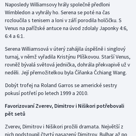
Naposledy Williamsovy hrály společně předloni
Wimbledon a vyhrály ho. Serena se poté na čas
Gymnastika
rozloučila s tenisem a loni v září porodila holčičku. S
Venus na pařížské antuce na úvod zdolaly Japonky 4:6,
Házená
6:4 a 6:1.
Jezdectví
Serena Williamsová v úterý zahájila úspěšně i singlový
turnaj, v němž vyřadila Kristýnu Plíškovou. Starší Venus,
Judo
rovněž bývalá světová jednička, dohrála překvapivě už v
neděli. Její přemožitelkou byla Číňanka Čchiang Wang.
Krasobruslení
Dobýt trofej na Roland Garros se americké sestry
Lezení
pokusí potřetí po letech 1999 a 2010.
Lyže a snowboard
Favorizovaní Zverev, Dimitrov i Nišikori potřebovali
pět setů
Moderní pětiboj
Zverev, Dimitrov i Nišikori prožili dramata. Největší z
Motorsport
nich podstoupil čtvrtý nasazený Dimitrov. Bulhar až po