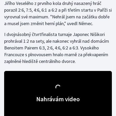
Jiřího Veselého z prvního kola druhý nasazený hráč
Stolní tenis
porazil 2:6, 7:5, 4:6, 6:1 a 6:2 a při třetím startu v Paříži si
Triatlon
vyrovnal své maximum. "Nehrál jsem na začátku dobře
a musel jsem změnit herní plán," uvedl Němec.
Veslování
I dvojnásobný čtvrtfinalista turnaje Japonec Nišikori
prohrával 1:2 na sety, ale nakonec vyhrál nad domácím
Vodní slalom
Benoitem Pairem 6:3, 2:6, 4:6, 6:2 a 6:3. Vysokého
Volejbal
Francouze s plnovousem hnalo marně za překvapením
zaplněné hlediště centrálního dvorce.
Ostatní
Nahrávám video