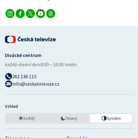
Divácké centrum
každý všední den:
8:00—16:00 hodin
261 136 113
info@ceskatelevize.cz
Vzhled
Světlý
Tmavý
Systém