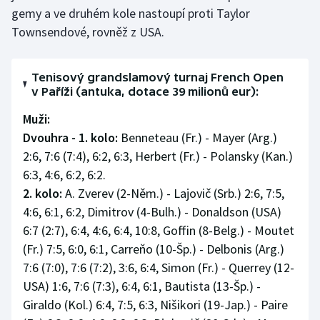
gemy a ve druhém kole nastoupí proti Taylor
Townsendové, rovněž z USA.
Tenisový grandslamový turnaj French Open
v Paříži (antuka, dotace 39 milionů eur):
Muži:
Dvouhra - 1. kolo:
Benneteau (Fr.) - Mayer (Arg.)
2:6, 7:6 (7:4), 6:2, 6:3, Herbert (Fr.) - Polansky (Kan.)
6:3, 4:6, 6:2, 6:2.
2. kolo:
A. Zverev (2-Něm.) - Lajovič (Srb.) 2:6, 7:5,
4:6, 6:1, 6:2, Dimitrov (4-Bulh.) - Donaldson (USA)
6:7 (2:7), 6:4, 4:6, 6:4, 10:8, Goffin (8-Belg.) - Moutet
(Fr.) 7:5, 6:0, 6:1, Carreňo (10-Šp.) - Delbonis (Arg.)
7:6 (7:0), 7:6 (7:2), 3:6, 6:4, Simon (Fr.) - Querrey (12-
USA) 1:6, 7:6 (7:3), 6:4, 6:1, Bautista (13-Šp.) -
Giraldo (Kol.) 6:4, 7:5, 6:3, Nišikori (19-Jap.) - Paire