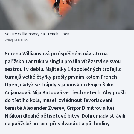
Baseball a softbal
Soutěže
Basketbal
Historické návraty
Biatlon
Aplikace ČT sport
Sestry Williamsovy na French Open
Zdroj:
REUTERS
Boby a skeleton
AZ kvíz
Serena Williamsová po úspěšném návratu na
pařížskou antuku v singlu prožila vítězství se svou
Box
sestrou i v deblu. Majitelky 14 společných trofejí z
Curling
turnajů velké čtyřky prošly prvním kolem French
Open, i když se trápily s japonskou dvojicí Šuko
Dostihy
Aojamaová, Miju Katoová ve třech setech. Aby prošli
do třetího kola, museli zvládnout favorizovaní
Florbal
tenisté Alexander Zverev, Grigor Dimitrov a Kei
Nišikori dlouhé pětisetové bitvy. Dohromady strávili
Futsal
na pařížské antuce přes dvanáct a půl hodiny.
Golf