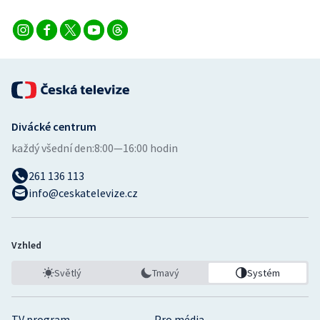
Divácké centrum
každý všední den:
8:00—16:00 hodin
261 136 113
info@ceskatelevize.cz
Vzhled
Světlý
Tmavý
Systém
TV program
Pro média