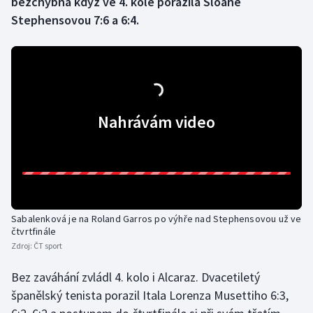
bezchybná když ve 4. kole porazila Sloane
Stephensovou 7:6 a 6:4.
Gymnastika
Házená
Jezdectví
Nahrávám video
Judo
Krasobruslení
Lezení
Sabalenková je na Roland Garros po výhře nad Stephensovou už ve
čtvrtfinále
Lyže a snowboard
Zdroj:
ČT sport
Moderní pětiboj
Bez zaváhání zvládl 4. kolo i Alcaraz. Dvacetiletý
španělský tenista porazil Itala Lorenza Musettiho 6:3,
Motorsport