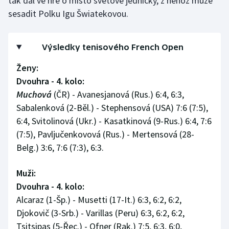
tak dál ve hře o místo světové jedničky, z něhož může
sesadit Polku Igu Šwiatekovou.
Výsledky tenisového French Open
Ženy:
Dvouhra - 4. kolo:
Muchová
(ČR) - Avanesjanová (Rus.) 6:4, 6:3,
Sabalenková (2-Běl.) - Stephensová (USA) 7:6 (7:5),
6:4, Svitolinová (Ukr.) - Kasatkinová (9-Rus.) 6:4, 7:6
(7:5), Pavljučenkovová (Rus.) - Mertensová (28-
Belg.) 3:6, 7:6 (7:3), 6:3.
Muži:
Dvouhra - 4. kolo:
Alcaraz (1-Šp.) - Musetti (17-It.) 6:3, 6:2, 6:2,
Djokovič (3-Srb.) - Varillas (Peru) 6:3, 6:2, 6:2,
Tsitsipas (5-Řec.) - Ofner (Rak.) 7:5, 6:3, 6:0,