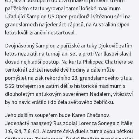
6:2, 6:2 a postupem do čtvrtfinále si při svém třetím
pařížském startu vyrovnal tamní loňské maximum.
Olympijské hry
Úřadující šampion US Open prodloužil vítěznou sérii na
grandslamech na jedenáct zápasů, na Australian Open
Parasport
letos kvůli zranění nestartoval.
Plavání
Dvojnásobný šampion z pařížské antuky Djokovič zatím
letos neztratil na turnaji ani set a proti Varillasovi slavil
Plážový volejbal
dosud nejhladší postup. Na kurtu Philippea Chatriera se
Ragby
tentokrát zdržel necelé dvě hodiny a dále může
pomýšlet na zisk rekordního 23. grandslamového titulu.
Rychlobruslení
S 22 trofejemi se zatím dělí o historické maximum s
dlouholetým antukovým suverénem Nadalem, vítězství
Rychlostní kanoistika
by ho navíc vrátilo i do čela světového žebříčku.
Short track
Jeho dalším soupeřem bude Karen Chačanov.
Jedenáctý nasazený Rus zdolal Lorenza Sonega z Itálie
Sportovní střelba
1:6, 6:4, 7:6, 6:1. Alcaraze čeká duel s turnajovou pětkou