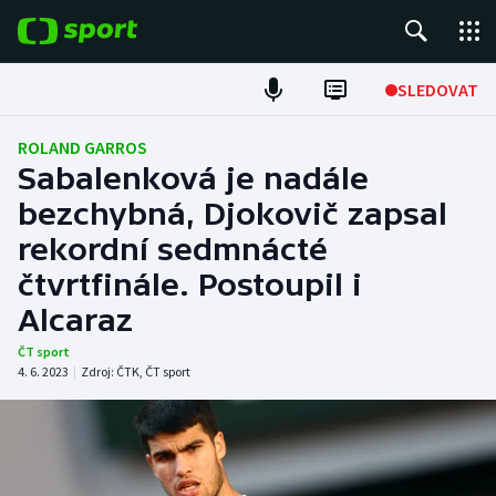
POPULÁRNÍ
SLEDOVAT
Fotbal
ROLAND GARROS
Sabalenková je nadále
Hokej
bezchybná, Djokovič zapsal
rekordní sedmnácté
Tenis
čtvrtfinále. Postoupil i
Atletika
Alcaraz
Cyklistika
ČT sport
4. 6. 2023
|
Zdroj:
ČTK
,
ČT sport
DALŠÍ SPORTY
Americký fotbal
NEPŘEHLÉDNĚTE