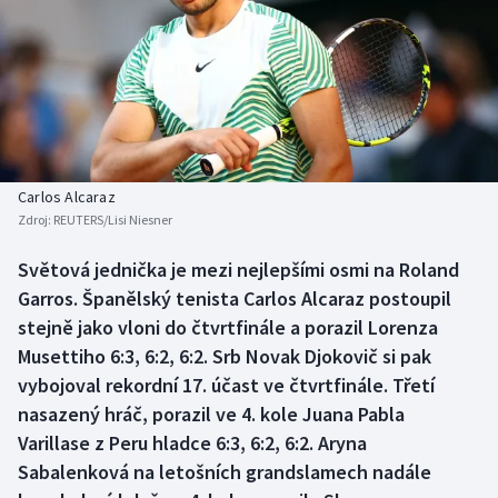
Baseball a softbal
Soutěže
Basketbal
Historické návraty
Biatlon
Aplikace ČT sport
Boby a skeleton
AZ kvíz
Carlos Alcaraz
Zdroj:
REUTERS/Lisi Niesner
Box
Světová jednička je mezi nejlepšími osmi na Roland
Curling
Garros. Španělský tenista Carlos Alcaraz postoupil
stejně jako vloni do čtvrtfinále a porazil Lorenza
Dostihy
Musettiho 6:3, 6:2, 6:2. Srb Novak Djokovič si pak
vybojoval rekordní 17. účast ve čtvrtfinále. Třetí
Florbal
nasazený hráč, porazil ve 4. kole Juana Pabla
Varillase z Peru hladce 6:3, 6:2, 6:2. Aryna
Futsal
Sabalenková na letošních grandslamech nadále
Golf