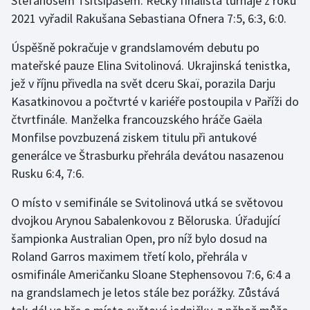
Stefanosem Tsitsipasem. Řecký finalista turnaje z roku
Stolní tenis
2021 vyřadil Rakušana Sebastiana Ofnera 7:5, 6:3, 6:0.
Triatlon
Úspěšně pokračuje v grandslamovém debutu po
mateřské pauze Elina Svitolinová. Ukrajinská tenistka,
Veslování
jež v říjnu přivedla na svět dceru Skaï, porazila Darju
Kasatkinovou a počtvrté v kariéře postoupila v Paříži do
Vodní slalom
čtvrtfinále. Manželka francouzského hráče Gaëla
Monfilse povzbuzená ziskem titulu při antukové
Volejbal
generálce ve Štrasburku přehrála devátou nasazenou
Rusku 6:4, 7:6.
Ostatní
O místo v semifinále se Svitolinová utká se světovou
dvojkou Arynou Sabalenkovou z Běloruska. Úřadující
šampionka Australian Open, pro níž bylo dosud na
Roland Garros maximem třetí kolo, přehrála v
osmifinále Američanku Sloane Stephensovou 7:6, 6:4 a
na grandslamech je letos stále bez porážky. Zůstává