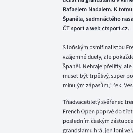
Rafaelem Nadalem. K tomu mu
Španěla, sedmnáctého nasaz
ČT sport a web ctsport.cz.
S loňským osmifinalistou F
vzájemné duely, ale pokaždé
Španěl. Nehraje přelifty, ale
muset být trpělivý, super p
minulým zápasům," řekl Vese
Třiadvacetiletý svěřenec tr
French Open poprvé do třet
posledním českým zástupce
grandslamu hrál jen loni v