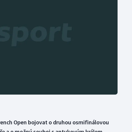
Moderní pětiboj
Triatlon
Motorsport
Veslování
Olympijské hry
Vodní slalom
Parasport
Volejbal
Plavání
Ostatní
Plážový volejbal
 French Open bojovat o druhou osmifinálovou
éře a o možný souboj s antukovým králem