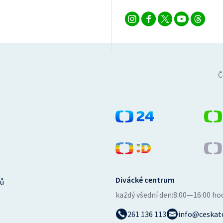
Č
Divácké centrum
ů
každý všední den:
8:00—16:00 ho
261 136 113
info@ceskate