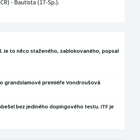
ČR) - Bautista (17-Šp.).
í. Je to něco staženého, zablokovaného, popsal
á po grandslamové premiéře Vondroušová
ešel bez jediného dopingového testu. ITF je