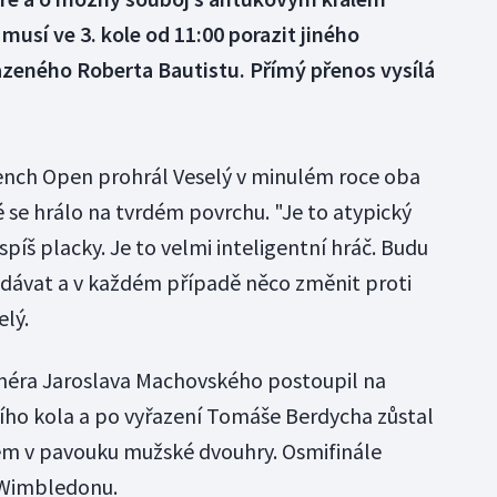
sí ve 3. kole od 11:00 porazit jiného
eného Roberta Bautistu. Přímý přenos vysílá
rench Open prohrál Veselý v minulém roce oba
 se hrálo na tvrdém povrchu. "Je to atypický
 spíš placky. Je to velmi inteligentní hráč. Budu
odávat a v každém případě něco změnit proti
lý.
enéra Jaroslava Machovského postoupil na
ího kola a po vyřazení Tomáše Berdycha zůstal
m v pavouku mužské dvouhry. Osmifinále
e Wimbledonu.