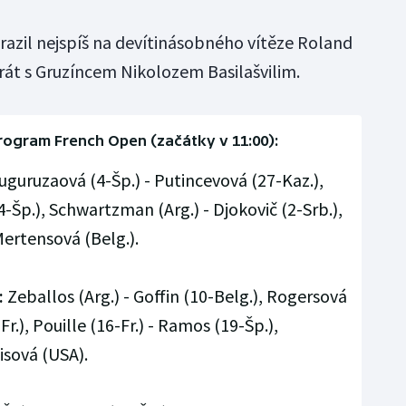
razil nejspíš na devítinásobného vítěze Roland
rát s Gruzíncem Nikolozem Basilašvilim.
rogram French Open (začátky v 11:00):
guruzaová (4-Šp.) - Putincevová (27-Kaz.),
(4-Šp.), Schwartzman (Arg.) - Djokovič (2-Srb.),
Mertensová (Belg.).
:
Zeballos (Arg.) - Goffin (10-Belg.), Rogersová
.), Pouille (16-Fr.) - Ramos (19-Šp.),
isová (USA).