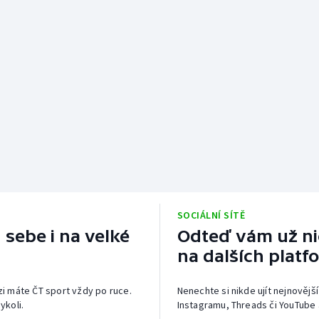
SOCIÁLNÍ SÍTĚ
 sebe i na velké
Odteď vám už nic
na dalších platf
izi máte ČT sport vždy po ruce.
Nenechte si nikde ujít nejnovější
ykoli.
Instagramu, Threads či YouTube 