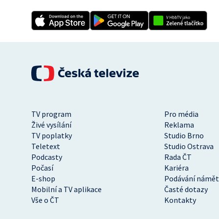
TV program
Pro média
Živé vysílání
Reklama
TV poplatky
Studio Brno
Teletext
Studio Ostrava
Podcasty
Rada ČT
Počasí
Kariéra
E-shop
Podávání námět
Mobilní a TV aplikace
Časté dotazy
Vše o ČT
Kontakty