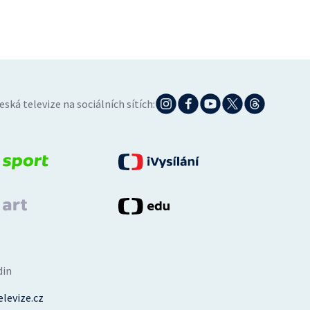
eská televize na sociálních sítích:
din
levize.cz