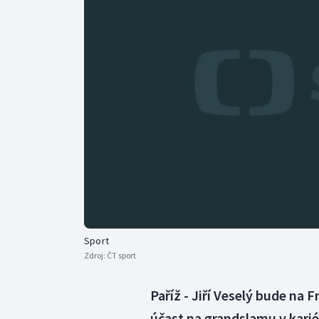
Curling
Dostihy
Florbal
Futsal
Golf
Gymnastika
Sport
Zdroj:
ČT sport
Paříž - Jiří Veselý bude na
účast na grandslamu v kari