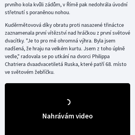
prvního kola kvůli zádům, v Římě pak nedohrála úvodní
střetnutí s poraněnou nohou.
Gymnastika
Kuděrmětovová díky obratu proti nasazené třináctce
Házená
zaznamenala první vítězství nad hráčkou z první světové
dvacítky. "Je to pro mě ohromná výhra. Byla jsem
Jezdectví
nadšená, že hraju na velkém kurtu. Jsem z toho úplně
vedle," radovala se po utkání na dvorci Philippa
Judo
Chatriera dvaadvacetiletá Ruska, které patří 68. místo
ve světovém žebříčku.
Krasobruslení
Lezení
Lyže a snowboard
Nahrávám video
Moderní pětiboj
Motorsport