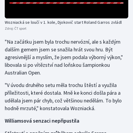
Olympijské hry
Wozniacká se loučí v 1. kole, Djokovič start Roland Garros zvládl
Parasport
Zdroj:
ČT sport
Plavání
"Na začátku jsem byla trochu nervózní, ale s každým
dalším gemem jsem se snažila hrát svou hru. Být
Plážový volejbal
agresivnější a myslím, že jsem podala výborný výkon,"
libovala si po vítězství nad loňskou šampionkou
Ragby
Australian Open.
Rychlobruslení
"V úvodu druhého setu měla trochu štěstí a využila
příležitosti, které dostala. Mně ke konci došla pára a
Rychlostní kanoistika
udělala jsem pár chyb, což většinou nedělám. To bylo
hodně mrzuté," konstatovala Wozniacká.
Short track
Williamsová senzaci nepřipustila
Sportovní střelba