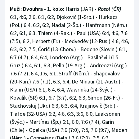
Muži: Dvouhra - 1. kolo:
Harris (JAR) -
Rosol (ČR)
6:1, 4:6, 2:6, 6:1, 6:2, Djokovič (1-Srb.) - Hurkacz
(Pol.) 6:4, 6:2, 6:2, Nadal (2-Šp.) - Hanfmann (Něm.)
6:2, 6:1, 6:3, Thiem (4-Rak.) - Paul (USA) 6:4, 4:6, 7:6
(7:5), 6:2, Herbert (Fr.) - Medveděv (12-Rus.) 4:6, 4:6,
6:3, 6:2, 7:5, Čorič (13-Chorv.) - Bedene (Slovin.) 6:1,
6:7 (4:7), 6:4, 6:4, Londero (Arg.) - Basilašvili (15-
Gruz.) 6:4, 6:1, 6:3, Pella (19-Arg.) - Andreozzi (Arg.)
7:6 (7:2), 6:4, 1:6, 6:1, Struff (Něm.) - Shapovalov
(20-Kan.) 7:6 (7:1), 6:3, 6:4, De Minaur (21-Austr.) -
Klahn (USA) 6:1, 6:4, 6:4, Wawrinka (24-Švýc.) -
Kovalík (SR) 6:1, 6:7 (3:7), 6:2, 6:3, Simon (26-Fr.) -
Stachovskij (Ukr.) 6:3, 6:3, 6:4, Krajinovič (Srb.) -
Tiafoe (32-USA) 6:2, 4:6, 6:3, 3:6, 6:0, Laaksonen
(Švýc.) - Martínez (Šp.) 6:1, 6:0, 7:6 (7:4), Garín
(Chile) - Opelka (USA) 7:6 (7:0), 7:5, 7:6 (9:7), Maden
(Něm.) - Coppejans (Belg.) 7:6 (7:0), 7:5, 6:3,