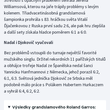
Střetnutí s opačným průběhem sehrála Serena
Stolní tenis
Williamsová, kterou na jaře trápily problémy s levým
kolenem. Třiadvacetinásobná grandslamová
Triatlon
šampionka prohrála s 83. hráčkou světa Vitalií
Ďjačenkovou z Ruska první sadu 2:6, ale pak hru zlepšila
Veslování
a další sety získala hladce poměrem 6:1 a 6:0.
Vodní slalom
Nadal i Djokovič vyučovali
Volejbal
Bez problémů vstoupili do turnaje největší favorité
mužského singlu. Držitel rekordních 11 pařížských titulů
Ostatní
a obhájce trofeje Nadal ze Španělska nedal šanci
Yannicku Hanfmannovi z Německa, jehož porazil 6:2,
6:1, 6:3. Světová jednička Djokovič ze Srbska měl
podobně málo práce s Polákem Hubertem Hurkaczem
a vyhrál 6:4, 6:2, 6:2.
Výsledky grandslamového Roland Garros: