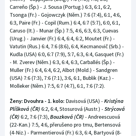
Carreňo (Šp.) - J. Sousa (Portug.) 6:3, 6:1, 6:2,
Tsonga (Fr.) - Gojowczyk (Něm.) 7:6 (7:4), 6:1, 4:6,
6:3, Paire (Fr.) - Copil (Rum.) 6:4, 6:7 (5:7), 6:0, 6:1,
Caruso (It.) - Munar (Šp.) 7:5, 4:6, 6:3, 6:3, Cuevas
(Urug.) - Janvier (Fr.) 6:4, 6:4, 6:2, Moutet (Fr.) -
Vatutin (Rus.) 6:4, 7:6 (8:6), 6:4, Kecmanovič (Srb.) -
Kudla (USA) 6:0, 6:7 (7:9), 5:7, 6:3, 6:4, Gasquet (Fr.)
- M. Zverev (Něm.) 6:3, 6:4, 6:3, Carballés (Šp.) -
Muller (Fr.) 6:4, 6:4, 6:2, Albot (Mold.) - Sandgren
(USA) 7:6 (7:3), 7:6 (7:1), 3:6, 6:1, Bublik (Kaz.) -
Molleker (Něm.) 7:5, 6:7 (4:7), 6:1, 7:6 (7:2).
Ženy: Dvouhra - 1. kolo:
Davisová (USA) -
Kristýna
Plíšková (ČR)
6:2, 6:4, Stosurová (Austr.) -
Strýcová
(ČR)
6:2, 7:6 (7:3),
Bouzková (ČR)
- Andreescuová
(22-Kan.) 7:5, 4:6, přerušeno pro tmu, Bertensová
(4-Niz.) - Parmentierová (Fr.) 6:3, 6:4, Bartyová (8-