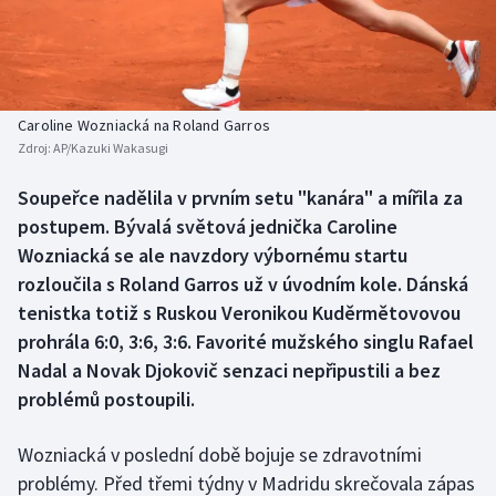
Baseball a softbal
Soutěže
Basketbal
Historické návraty
Biatlon
Aplikace ČT sport
Caroline Wozniacká na Roland Garros
Zdroj:
AP/Kazuki Wakasugi
Boby a skeleton
AZ kvíz
Soupeřce nadělila v prvním setu "kanára" a mířila za
postupem. Bývalá světová jednička Caroline
Box
Wozniacká se ale navzdory výbornému startu
Curling
rozloučila s Roland Garros už v úvodním kole. Dánská
tenistka totiž s Ruskou Veronikou Kuděrmětovovou
Dostihy
prohrála 6:0, 3:6, 3:6. Favorité mužského singlu Rafael
Nadal a Novak Djokovič senzaci nepřipustili a bez
Florbal
problémů postoupili.
Futsal
Wozniacká v poslední době bojuje se zdravotními
problémy. Před třemi týdny v Madridu skrečovala zápas
Golf