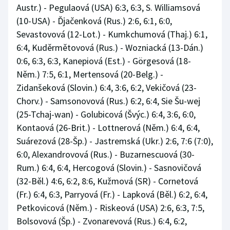
Austr.) - Pegulaová (USA) 6:3, 6:3, S. Williamsová
(10-USA) - Ďjačenková (Rus.) 2:6, 6:1, 6:0,
Sevastovová (12-Lot.) - Kumkchumová (Thaj.) 6:1,
6:4, Kuděrmětovová (Rus.) - Wozniacká (13-Dán.)
0:6, 6:3, 6:3, Kanepiová (Est.) - Görgesová (18-
Něm.) 7:5, 6:1, Mertensová (20-Belg.) -
Zidanšeková (Slovin.) 6:4, 3:6, 6:2, Vekičová (23-
Chorv.) - Samsonovová (Rus.) 6:2, 6:4, Sie Šu-wej
(25-Tchaj-wan) - Golubicová (Švýc.) 6:4, 3:6, 6:0,
Kontaová (26-Brit.) - Lottnerová (Něm.) 6:4, 6:4,
Suárezová (28-Šp.) - Jastremská (Ukr.) 2:6, 7:6 (7:0),
6:0, Alexandrovová (Rus.) - Buzarnescuová (30-
Rum.) 6:4, 6:4, Hercogová (Slovin.) - Sasnovičová
(32-Běl.) 4:6, 6:2, 8:6, Kužmová (SR) - Cornetová
(Fr.) 6:4, 6:3, Parryová (Fr.) - Lapková (Běl.) 6:2, 6:4,
Petkovicová (Něm.) - Riskeová (USA) 2:6, 6:3, 7:5,
Bolsovová (Šp.) - Zvonarevová (Rus.) 6:4, 6:2,