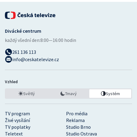
Divácké centrum
každý všední den:
8:00—16:00 hodin
261 136 113
info@ceskatelevize.cz
Vzhled
Světlý
Tmavý
Systém
TV program
Pro média
Živé vysílání
Reklama
TV poplatky
Studio Brno
Teletext
Studio Ostrava