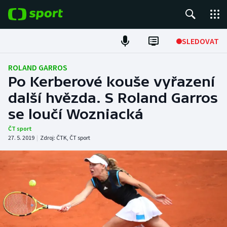
POPULÁRNÍ
SLEDOVAT
Fotbal
ROLAND GARROS
Po Kerberové kouše vyřazení
Hokej
další hvězda. S Roland Garros
se loučí Wozniacká
Tenis
ČT sport
Atletika
27. 5. 2019
|
Zdroj:
ČTK
,
ČT sport
Cyklistika
DALŠÍ SPORTY
Americký fotbal
NEPŘEHLÉDNĚTE