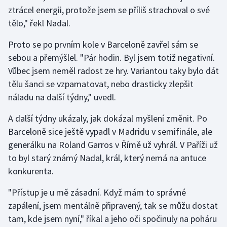
Stolní tenis
ztrácel energii, protože jsem se příliš strachoval o své
tělo," řekl Nadal.
Triatlon
Proto se po prvním kole v Barceloně zavřel sám se
Veslování
sebou a přemýšlel. "Pár hodin. Byl jsem totiž negativní.
Vůbec jsem neměl radost ze hry. Variantou taky bylo dát
Vodní slalom
tělu šanci se vzpamatovat, nebo drasticky zlepšit
náladu na další týdny," uvedl.
Volejbal
A další týdny ukázaly, jak dokázal myšlení změnit. Po
Ostatní
Barceloně sice ještě vypadl v Madridu v semifinále, ale
generálku na Roland Garros v Římě už vyhrál. V Paříži už
to byl starý známý Nadal, král, který nemá na antuce
konkurenta.
"Přístup je u mě zásadní. Když mám to správné
zapálení, jsem mentálně připravený, tak se můžu dostat
tam, kde jsem nyní," říkal a jeho oči spočinuly na poháru