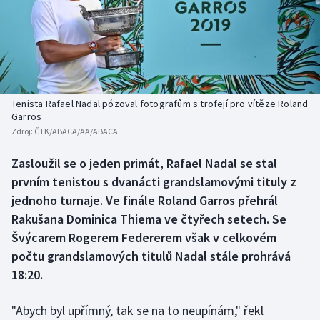
Baseball a softbal
Soutěže
Basketbal
Historické návraty
Biatlon
Aplikace ČT sport
Tenista Rafael Nadal pózoval fotografům s trofejí pro vítěze Roland
Boby a skeleton
AZ kvíz
Garros
Zdroj:
ČTK/ABACA/AA/ABACA
Box
Zasloužil se o jeden primát, Rafael Nadal se stal
prvním tenistou s dvanácti grandslamovými tituly z
Curling
jednoho turnaje. Ve finále Roland Garros přehrál
Dostihy
Rakušana Dominica Thiema ve čtyřech setech. Se
Švýcarem Rogerem Federerem však v celkovém
Florbal
počtu grandslamových titulů Nadal stále prohrává
18:20.
Futsal
"Abych byl upřímný, tak se na to neupínám," řekl
Golf