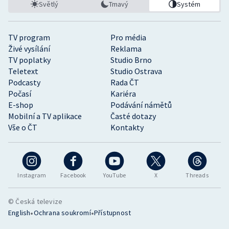
Světlý
Tmavý
Systém
TV program
Pro média
Živé vysílání
Reklama
TV poplatky
Studio Brno
Teletext
Studio Ostrava
Podcasty
Rada ČT
Počasí
Kariéra
E-shop
Podávání námětů
Mobilní a TV aplikace
Časté dotazy
Vše o ČT
Kontakty
Instagram
Facebook
YouTube
X
Threads
© Česká televize
•
•
English
Ochrana soukromí
Přístupnost