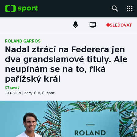
POPULÁRNÍ
SLEDOVAT
Fotbal
ROLAND GARROS
Nadal ztrácí na Federera jen
Hokej
dva grandslamové tituly. Ale
neupínám se na to, říká
Tenis
pařížský král
Atletika
ČT sport
10. 6. 2019
|
Zdroj:
ČTK
,
ČT sport
Cyklistika
DALŠÍ SPORTY
Americký fotbal
NEPŘEHLÉDNĚTE