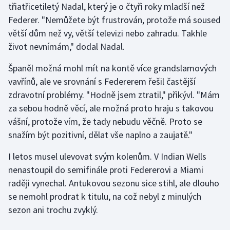
třiatřicetiletý Nadal, který je o čtyři roky mladší než
Federer. "Nemůžete být frustrován, protože má soused
Gymnastika
větší dům než vy, větší televizi nebo zahradu. Takhle
život nevnímám," dodal Nadal.
Házená
Španěl možná mohl mít na kontě více grandslamových
Jezdectví
vavřínů, ale ve srovnání s Federerem řešil častější
zdravotní problémy. "Hodně jsem ztratil," přikývl. "Mám
Judo
za sebou hodně věcí, ale možná proto hraju s takovou
vášní, protože vím, že tady nebudu věčně. Proto se
Krasobruslení
snažím být pozitivní, dělat vše naplno a zaujatě."
Lezení
I letos musel ulevovat svým kolenům. V Indian Wells
nenastoupil do semifinále proti Federerovi a Miami
Lyže a snowboard
raději vynechal. Antukovou sezonu sice stihl, ale dlouho
se nemohl prodrat k titulu, na což nebyl z minulých
Moderní pětiboj
sezon ani trochu zvyklý.
Motorsport