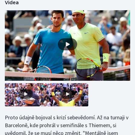
Videa
Olympijské hry
Parasport
Plavání
Plážový volejbal
Ragby
Rychlobruslení
Rychlostní kanoistika
Short track
Proto údajně bojoval s krizí sebevědomí. Až na turnaji v
Barceloně, kde prohrál v semifinále s Thiemem, si
Sportovní střelba
uvědomil, že se musí něco změnit. "Mentálně jsem