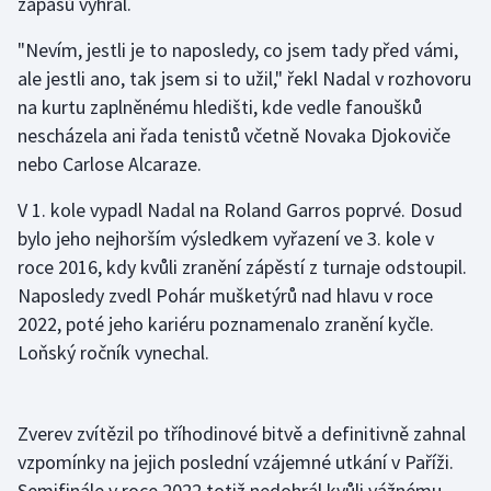
zápasů vyhrál.
Olympijské hry
"Nevím, jestli je to naposledy, co jsem tady před vámi,
ale jestli ano, tak jsem si to užil," řekl Nadal v rozhovoru
Parasport
na kurtu zaplněnému hledišti, kde vedle fanoušků
nescházela ani řada tenistů včetně Novaka Djokoviče
Plavání
nebo Carlose Alcaraze.
Plážový volejbal
V 1. kole vypadl Nadal na Roland Garros poprvé. Dosud
bylo jeho nejhorším výsledkem vyřazení ve 3. kole v
Ragby
roce 2016, kdy kvůli zranění zápěstí z turnaje odstoupil.
Naposledy zvedl Pohár mušketýrů nad hlavu v roce
Rychlobruslení
2022, poté jeho kariéru poznamenalo zranění kyčle.
Rychlostní kanoistika
Loňský ročník vynechal.
Short track
Zverev zvítězil po tříhodinové bitvě a definitivně zahnal
Sportovní střelba
vzpomínky na jejich poslední vzájemné utkání v Paříži.
Semifinále v roce 2022 totiž nedohrál kvůli vážnému