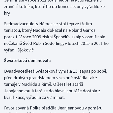
Stolní tenis
zranění kotníku, které ho do konce sezony vyřadilo ze
hry.
Triatlon
Sedmadvacetiletý Němec se stal teprve třetím
Veslování
tenistou, který Nadala dokázal na Roland Garros
porazit. V roce 2009 získal Španělův skalp v osmifinále
Vodní slalom
nečekaně Švéd Robin Söderling, v letech 2015 a 2021 ho
vyřadil Djokovič.
Volejbal
Šwiateková dominovala
Ostatní
Dvaadvacetiletá Šwiateková vyhrála 13. zápas po sobě,
před druhým grandslamem v sezoně ovládla také
turnaje v Madridu a Římě. O šest let starší
Jeanjeanovou, která se do hlavní soutěže dostala z
kvalifikace, vyřadila za 62 minut.
Favorizovaná Polka předčila Jeanjeanovou v poměru