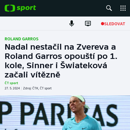
POPULÁRNÍ
SLEDOVAT
Fotbal
ROLAND GARROS
Nadal nestačil na Zvereva a
Hokej
Roland Garros opouští po 1.
kole, Sinner i Šwiateková
Tenis
začali vítězně
Atletika
ČT sport
27. 5. 2024
|
Zdroj:
ČTK
,
ČT sport
Cyklistika
DALŠÍ SPORTY
Americký fotbal
NEPŘEHLÉDNĚTE