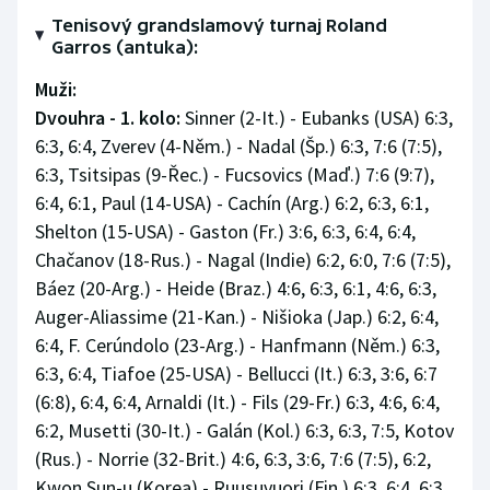
Tenisový grandslamový turnaj Roland
Garros (antuka):
Muži:
Dvouhra - 1. kolo:
Sinner (2-It.) - Eubanks (USA) 6:3,
6:3, 6:4, Zverev (4-Něm.) - Nadal (Šp.) 6:3, 7:6 (7:5),
6:3, Tsitsipas (9-Řec.) - Fucsovics (Maď.) 7:6 (9:7),
6:4, 6:1, Paul (14-USA) - Cachín (Arg.) 6:2, 6:3, 6:1,
Shelton (15-USA) - Gaston (Fr.) 3:6, 6:3, 6:4, 6:4,
Chačanov (18-Rus.) - Nagal (Indie) 6:2, 6:0, 7:6 (7:5),
Báez (20-Arg.) - Heide (Braz.) 4:6, 6:3, 6:1, 4:6, 6:3,
Auger-Aliassime (21-Kan.) - Nišioka (Jap.) 6:2, 6:4,
6:4, F. Cerúndolo (23-Arg.) - Hanfmann (Něm.) 6:3,
6:3, 6:4, Tiafoe (25-USA) - Bellucci (It.) 6:3, 3:6, 6:7
(6:8), 6:4, 6:4, Arnaldi (It.) - Fils (29-Fr.) 6:3, 4:6, 6:4,
6:2, Musetti (30-It.) - Galán (Kol.) 6:3, 6:3, 7:5, Kotov
(Rus.) - Norrie (32-Brit.) 4:6, 6:3, 3:6, 7:6 (7:5), 6:2,
Kwon Sun-u (Korea) - Ruusuvuori (Fin.) 6:3, 6:4, 6:3,