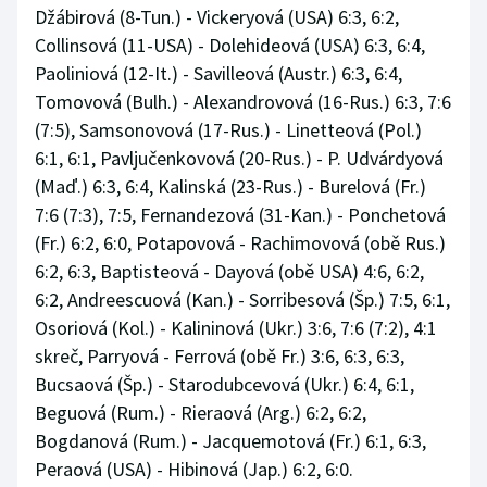
Džábirová (8-Tun.) - Vickeryová (USA) 6:3, 6:2,
Collinsová (11-USA) - Dolehideová (USA) 6:3, 6:4,
Paoliniová (12-It.) - Savilleová (Austr.) 6:3, 6:4,
Tomovová (Bulh.) - Alexandrovová (16-Rus.) 6:3, 7:6
(7:5), Samsonovová (17-Rus.) - Linetteová (Pol.)
6:1, 6:1, Pavljučenkovová (20-Rus.) - P. Udvárdyová
(Maď.) 6:3, 6:4, Kalinská (23-Rus.) - Burelová (Fr.)
7:6 (7:3), 7:5, Fernandezová (31-Kan.) - Ponchetová
(Fr.) 6:2, 6:0, Potapovová - Rachimovová (obě Rus.)
6:2, 6:3, Baptisteová - Dayová (obě USA) 4:6, 6:2,
6:2, Andreescuová (Kan.) - Sorribesová (Šp.) 7:5, 6:1,
Osoriová (Kol.) - Kalininová (Ukr.) 3:6, 7:6 (7:2), 4:1
skreč, Parryová - Ferrová (obě Fr.) 3:6, 6:3, 6:3,
Bucsaová (Šp.) - Starodubcevová (Ukr.) 6:4, 6:1,
Beguová (Rum.) - Rieraová (Arg.) 6:2, 6:2,
Bogdanová (Rum.) - Jacquemotová (Fr.) 6:1, 6:3,
Peraová (USA) - Hibinová (Jap.) 6:2, 6:0.