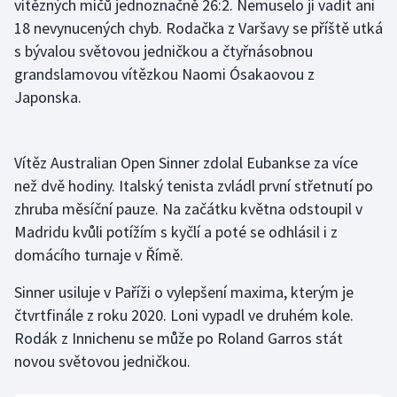
vítězných míčů jednoznačně 26:2. Nemuselo jí vadit ani
18 nevynucených chyb. Rodačka z Varšavy se příště utká
s bývalou světovou jedničkou a čtyřnásobnou
grandslamovou vítězkou Naomi Ósakaovou z
Japonska.
Vítěz Australian Open Sinner zdolal Eubankse za více
než dvě hodiny. Italský tenista zvládl první střetnutí po
zhruba měsíční pauze. Na začátku května odstoupil v
Madridu kvůli potížím s kyčlí a poté se odhlásil i z
domácího turnaje v Římě.
Sinner usiluje v Paříži o vylepšení maxima, kterým je
čtvrtfinále z roku 2020. Loni vypadl ve druhém kole.
Rodák z Innichenu se může po Roland Garros stát
novou světovou jedničkou.