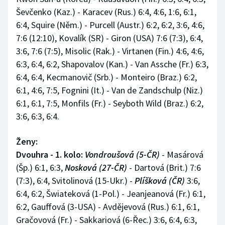
Ševčenko (Kaz.) - Karacev (Rus.) 6:4, 4:6, 1:6, 6:1,
6:4, Squire (Něm.) - Purcell (Austr.) 6:2, 6:2, 3:6, 4:6,
7:6 (12:10), Kovalík (SR) - Giron (USA) 7:6 (7:3), 6:4,
3:6, 7:6 (7:5), Misolic (Rak.) - Virtanen (Fin.) 4:6, 4:6,
6:3, 6:4, 6:2, Shapovalov (Kan.) - Van Assche (Fr.) 6:3,
6:4, 6:4, Kecmanovič (Srb.) - Monteiro (Braz.) 6:2,
6:1, 4:6, 7:5, Fognini (It.) - Van de Zandschulp (Niz.)
6:1, 6:1, 7:5, Monfils (Fr.) - Seyboth Wild (Braz.) 6:2,
3:6, 6:3, 6:4.
Ženy:
Dvouhra - 1. kolo:
Vondroušová (5-ČR)
- Masárová
(Šp.) 6:1, 6:3,
Nosková (27-ČR)
- Dartová (Brit.) 7:6
(7:3), 6:4, Svitolinová (15-Ukr.) -
Plíšková (ČR)
3:6,
6:4, 6:2, Šwiateková (1-Pol.) - Jeanjeanová (Fr.) 6:1,
6:2, Gauffová (3-USA) - Avdějevová (Rus.) 6:1, 6:1,
Gračovová (Fr.) - Sakkariová (6-Řec.) 3:6, 6:4, 6:3,