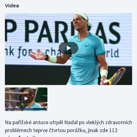
Videa
Gymnastika
Házená
Jezdectví
Judo
Krasobruslení
Lezení
Lyže a snowboard
Moderní pětiboj
Na pařížské antuce utrpěl Nadal po vleklých zdravotních
problémech teprve čtvrtou porážku, jinak zde 112
Motorsport