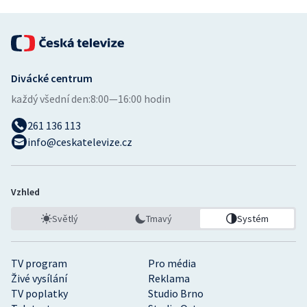
Divácké centrum
každý všední den:
8:00—16:00 hodin
261 136 113
info@ceskatelevize.cz
Vzhled
Světlý
Tmavý
Systém
TV program
Pro média
Živé vysílání
Reklama
TV poplatky
Studio Brno