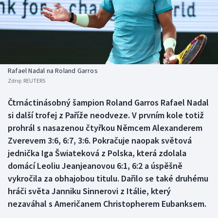
Baseball a softbal
Soutěže
Basketbal
Historické návraty
Biatlon
Aplikace ČT sport
Rafael Nadal na Roland Garros
Boby a skeleton
AZ kvíz
Zdroj:
REUTERS
Box
Čtrnáctinásobný šampion Roland Garros Rafael Nadal
si další trofej z Paříže neodveze. V prvním kole totiž
Curling
prohrál s nasazenou čtyřkou Němcem Alexanderem
Zverevem 3:6, 6:7, 3:6. Pokračuje naopak světová
Dostihy
jednička Iga Šwiateková z Polska, která zdolala
domácí Leoliu Jeanjeanovou 6:1, 6:2 a úspěšně
Florbal
vykročila za obhajobou titulu. Dařilo se také druhému
hráči světa Janniku Sinnerovi z Itálie, který
Futsal
nezaváhal s Američanem Christopherem Eubanksem.
Golf