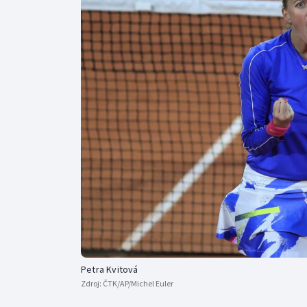
Curling
Dostihy
Florbal
Futsal
Golf
Gymnastika
Petra Kvitová
Zdroj:
ČTK/AP/Michel Euler