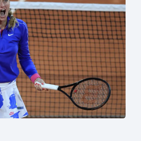
Moderní pětiboj
Triatlon
Motorsport
Veslování
Olympijské hry
Vodní slalom
Parasport
Volejbal
Plavání
Ostatní
Plážový volejbal