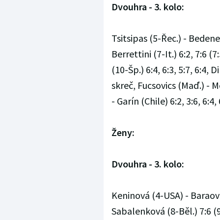
Dvouhra - 3. kolo:
Tsitsipas (5-Řec.) - Bedene 
Berrettini (7-It.) 6:2, 7:6 (
(10-Šp.) 6:4, 6:3, 5:7, 6:4, 
skreč, Fucsovics (Maď.) - M
- Garín (Chile) 6:2, 3:6, 6:4,
Ženy:
Dvouhra - 3. kolo:
Keninová (4-USA) - Baraová
Sabalenková (8-Běl.) 7:6 (9: