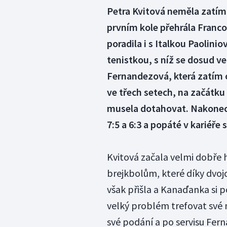
Petra Kvitová neměla zatím
prvním kole přehrála Franc
poradila i s Italkou Paoliniov
tenistkou, s níž se dosud 
Fernandezová, která zatím
ve třech setech, na začátku 
musela dotahovat. Nakonec v
7:5 a 6:3 a popáté v kariéře
Kvitová začala velmi dobře 
brejkbolům, které díky dvojc
však přišla a Kanaďanka si p
velký problém trefovat své m
své podání a po servisu Fer