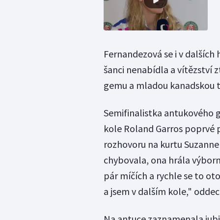
Fernandezová se i v dalších h
šanci nenabídla a vítězství
gemu a mladou kanadskou ten
Semifinalistka antukového g
kole Roland Garros poprvé po
rozhovoru na kurtu Suzanne
chybovala, ona hrála výborně 
pár míčích a rychle se to ot
a jsem v dalším kole," oddech
Na antuce zaznamenala jubil