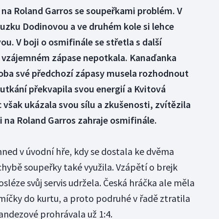
 na Roland Garros se soupeřkami problém. V
ouzku Dodinovou a ve druhém kole si lehce
ou. V boji o osmifinále se střetla s další
ve vzájemném zápase nepotkala. Kanaďanka
 oba své předchozí zápasy musela rozhodnout
utkání překvapila svou energií a Kvitová
šak ukázala svou sílu a zkušenosti, zvítězila
 si na Roland Garros zahraje osmifinále.
hned v úvodní hře, kdy se dostala ke dvěma
hybě soupeřky také využila. Vzápětí o brejk
osléze svůj servis udržela. Česká hráčka ale měla
íčky do kurtu, a proto podruhé v řadě ztratila
nandezové prohrávala už 1:4.