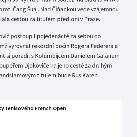
 proti Čang Šuaj. Nad Číňankou vede vzájemnou
olala cestou za titulem předloni v Praze.
ovič postoupil pojedenácté za sebou do
ímž vyrovnal rekordní počin Rogera Federera a
rit si poradil s Kolumbijcem Danielem Galánem
m soupeřem Djokoviče na jeho cestě za druhým
randslamovým titulem bude Rus Karen
ky tenisového French Open