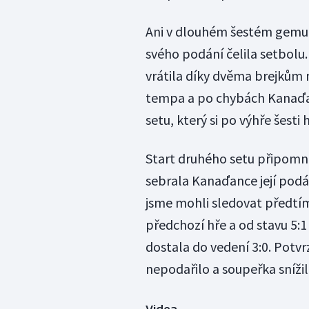
Ani v dlouhém šestém gemu s
svého podání čelila setbolu. 
vrátila díky dvěma brejkům n
tempa a po chybách Kanaďan
setu, který si po výhře šesti 
Start druhého setu připomně
sebrala Kanaďance její podán
jsme mohli sledovat předtím
předchozí hře a od stavu 5:1
dostala do vedení 3:0. Potvr
nepodařilo a soupeřka snížil