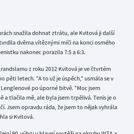
rách snažila dohnat ztrátu, ale Kvitová ji další
 ztvrdila dvěma vítěznými míči na konci osmého
istku nakonec porazila 7:5 a 6:3.
randslamu z roku 2012 Kvitová je ve čtvrtém
 pěti letech. "A to už je úspěch," usmála se v
 Lenglenové po úporné bitvě. "Moc jsem
a tlačila mě, ale byla jsem trpělivá. Tenis je o
očí. Jsem opravdu ráda, že jsem to nějak vyhrála
la si Kvitová.
ejní 90. výhru v hlavní soutěži na okruhu WTA a