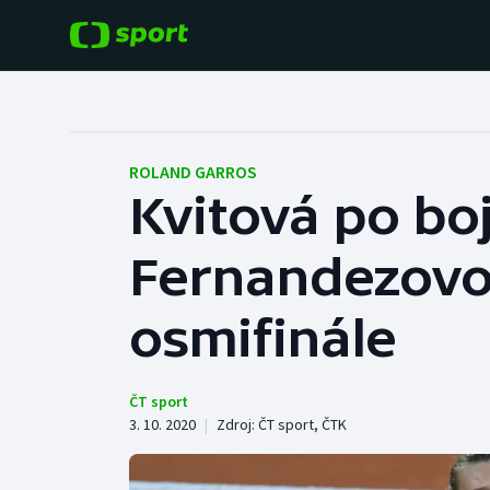
POPULÁRNÍ
DALŠÍ SPORTY
Fotbal
Americký fotbal
ROLAND GARROS
Kvitová po bo
Hokej
Baseball a softbal
Fernandezovou 
Tenis
Basketbal
Atletika
osmifinále
Biatlon
Cyklistika
Boby a skeleton
ČT sport
3. 10. 2020
|
Zdroj:
ČT sport
,
ČTK
Box