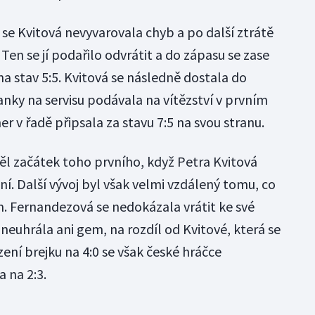
e Kvitová nevyvarovala chyb a po další ztrátě
Ten se jí podařilo odvrátit a do zápasu se zase
a stav 5:5. Kvitová se následně dostala do
ky na servisu podávala na vítězství v prvním
her v řadě připsala za stavu 7:5 na svou stranu.
l začátek toho prvního, když Petra Kvitová
í. Další vývoj byl však velmi vzdálený tomu, co
. Fernandezová se nedokázala vrátit ke své
 neuhrála ani gem, na rozdíl od Kvitové, která se
zení brejku na 4:0 se však české hráčce
a na 2:3.