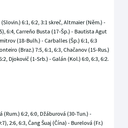
(Slovin.) 6:1, 6:2, 3:1 skreč, Altmaier (Něm.) -
7:5), 6:4, Carreňo Busta (17-Šp.) - Bautista Agut
Dimitrov (18-Bulh.) - Carballes (Šp.) 6:1, 6:3
onteiro (Braz.) 7:5, 6:1, 6:3, Chačanov (15-Rus.)
 6:2, Djokovič (1-Srb.) - Galán (Kol.) 6:0, 6:3, 6:2.
 (Rum.) 6:2, 6:0, Džáburová (30-Tun.) -
7), 2:6, 6:3, Čang Šuaj (Čína) - Burelová (Fr.)