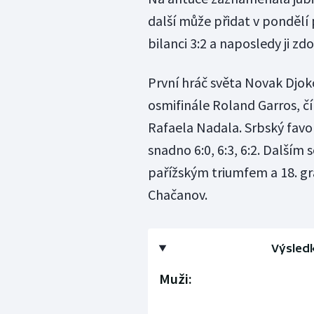
další může přidat v pondělí
bilanci 3:2 a naposledy ji zd
První hráč světa Novak Djok
osmifinále Roland Garros, č
Rafaela Nadala. Srbský favo
snadno 6:0, 6:3, 6:2. Další
pařížským triumfem a 18. g
Chačanov.
Výsled
Muži: