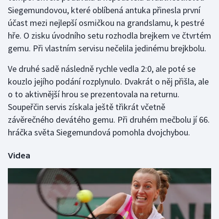
Siegemundovou, které oblíbená antuka přinesla první
účast mezi nejlepší osmičkou na grandslamu, k pestré
Gymnastika
hře. O zisku úvodního setu rozhodla brejkem ve čtvrtém
Házená
gemu. Při vlastním servisu nečelila jedinému brejkbolu.
Ve druhé sadě následně rychle vedla 2:0, ale poté se
Jezdectví
kouzlo jejího podání rozplynulo. Dvakrát o něj přišla, ale
Judo
o to aktivnější hrou se prezentovala na returnu.
Soupeřčin servis získala ještě třikrát včetně
Krasobruslení
závěrečného devátého gemu. Při druhém mečbolu jí 66.
hráčka světa Siegemundová pomohla dvojchybou.
Lezení
Videa
Lyže a snowboard
Moderní pětiboj
Motorsport