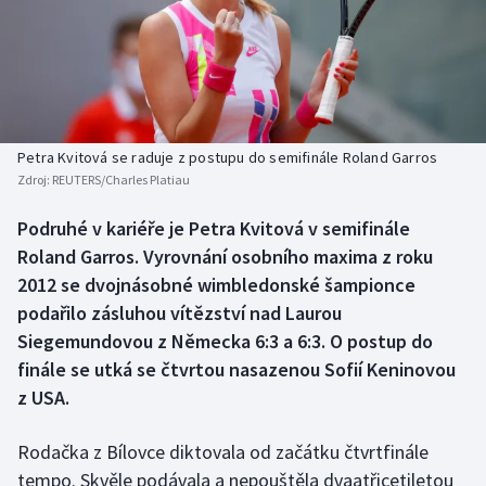
Baseball a softbal
Soutěže
Basketbal
Historické návraty
Biatlon
Aplikace ČT sport
Petra Kvitová se raduje z postupu do semifinále Roland Garros
Boby a skeleton
AZ kvíz
Zdroj:
REUTERS/Charles Platiau
Box
Podruhé v kariéře je Petra Kvitová v semifinále
Roland Garros. Vyrovnání osobního maxima z roku
Curling
2012 se dvojnásobné wimbledonské šampionce
podařilo zásluhou vítězství nad Laurou
Dostihy
Siegemundovou z Německa 6:3 a 6:3. O postup do
finále se utká se čtvrtou nasazenou Sofií Keninovou
Florbal
z USA.
Futsal
Rodačka z Bílovce diktovala od začátku čtvrtfinále
tempo. Skvěle podávala a nepouštěla dvaatřicetiletou
Golf