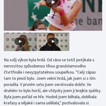
Olympijské hry
Parasport
Plavání
Plážový volejbal
Ragby
Na svůj výkon byla hrdá. Od rána se totiž potýkala s
Rychlobruslení
nervozitou způsobenou tíhou grandslamového
čtvrtfinále i nevyzpytatelnou soupeřkou. "Celý zápas
Rychlostní kanoistika
tam to pnutí bylo. Jsem velmi hrdá, jak jsem si s tím
poradila. V prvním setu jsem servírovala dobře. Ve
Short track
druhém to bylo horší, ale vždycky jsem ji brejkla zpátky.
Byla jsem pořád ve hře. Hodně jsem běhala, dobíhala
Sportovní střelba
kraťasy a nějaké i sama udělala," pochvalovala si.