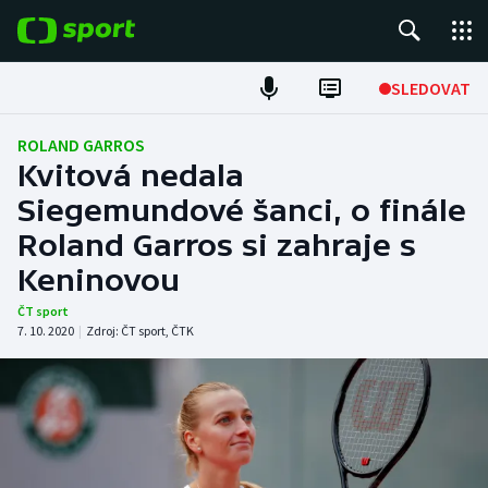
POPULÁRNÍ
SLEDOVAT
Fotbal
ROLAND GARROS
Kvitová nedala
Hokej
Siegemundové šanci, o finále
Roland Garros si zahraje s
Tenis
Keninovou
Atletika
ČT sport
7. 10. 2020
|
Zdroj:
ČT sport
,
ČTK
Cyklistika
DALŠÍ SPORTY
Americký fotbal
NEPŘEHLÉDNĚTE