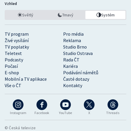
Vzhled
Světlý
Tmavý
Systém
TV program
Pro média
Živé vysílání
Reklama
TV poplatky
Studio Brno
Teletext
Studio Ostrava
Podcasty
Rada ČT
Počasí
Kariéra
E-shop
Podávání námětů
Mobilní a TV aplikace
Časté dotazy
Vše o ČT
Kontakty
Instagram
Facebook
YouTube
X
Threads
© Česká televize