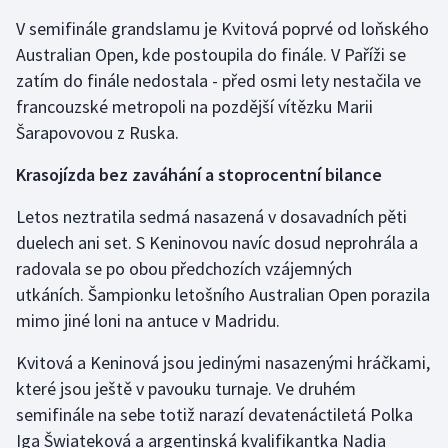
Stolní tenis
V semifinále grandslamu je Kvitová poprvé od loňského
Australian Open, kde postoupila do finále. V Paříži se
Triatlon
zatím do finále nedostala - před osmi lety nestačila ve
francouzské metropoli na pozdější vítězku Marii
Veslování
Šarapovovou z Ruska.
Vodní slalom
Krasojízda bez zaváhání a stoprocentní bilance
Volejbal
Letos neztratila sedmá nasazená v dosavadních pěti
duelech ani set. S Keninovou navíc dosud neprohrála a
Ostatní
radovala se po obou předchozích vzájemných
utkáních. Šampionku letošního Australian Open porazila
mimo jiné loni na antuce v Madridu.
Kvitová a Keninová jsou jedinými nasazenými hráčkami,
které jsou ještě v pavouku turnaje. Ve druhém
semifinále na sebe totiž narazí devatenáctiletá Polka
Iga Šwiateková a argentinská kvalifikantka Nadia