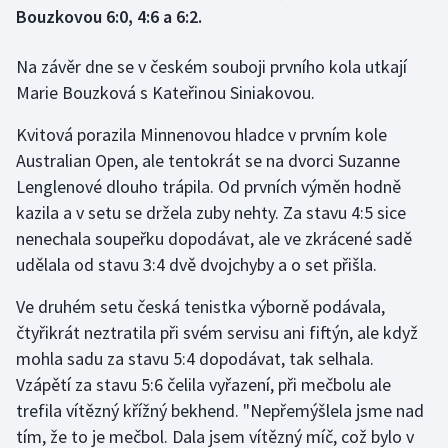
Bouzkovou 6:0, 4:6 a 6:2.
Gymnastika
Na závěr dne se v českém souboji prvního kola utkají
Marie Bouzková s Kateřinou Siniakovou.
Házená
Kvitová porazila Minnenovou hladce v prvním kole
Jezdectví
Australian Open, ale tentokrát se na dvorci Suzanne
Lenglenové dlouho trápila. Od prvních výměn hodně
Judo
kazila a v setu se držela zuby nehty. Za stavu 4:5 sice
nenechala soupeřku dopodávat, ale ve zkrácené sadě
Krasobruslení
udělala od stavu 3:4 dvě dvojchyby a o set přišla.
Lezení
Ve druhém setu česká tenistka výborně podávala,
čtyřikrát neztratila při svém servisu ani fiftýn, ale když
Lyže a snowboard
mohla sadu za stavu 5:4 dopodávat, tak selhala.
Moderní pětiboj
Vzápětí za stavu 5:6 čelila vyřazení, při mečbolu ale
trefila vítězný křížný bekhend. "Nepřemýšlela jsme nad
Motorsport
tím, že to je mečbol. Dala jsem vítězný míč, což bylo v