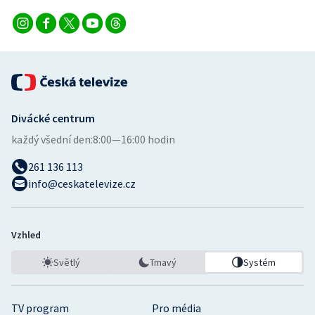
Divácké centrum
každý všední den:
8:00—16:00 hodin
261 136 113
info@ceskatelevize.cz
Vzhled
Světlý
Tmavý
Systém
TV program
Pro média