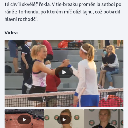
té chvíli skvělé," řekla. V tie-breaku proměnila setbol po
Olympijské hry
ráně z forhendu, po kterém míč olízl lajnu, což potvrdil
hlavní rozhodčí.
Parasport
Videa
Plavání
Plážový volejbal
Ragby
Rychlobruslení
Rychlostní kanoistika
Short track
Sportovní střelba