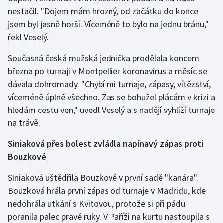
nestačil. "Dojem mám hrozný, od začátku do konce
jsem byl jasně horší. Víceméně to bylo na jednu bránu,"
řekl Veselý.
Současná česká mužská jednička prodělala koncem
března po turnaji v Montpellier koronavirus a měsíc se
dávala dohromady. "Chybí mi turnaje, zápasy, vítězství,
víceméně úplně všechno. Zas se bohužel plácám v krizi a
hledám cestu ven," uvedl Veselý a s nadějí vyhlíží turnaje
na trávě.
Siniaková přes bolest zvládla napínavý zápas proti
Bouzkové
Siniaková uštědřila Bouzkové v první sadě "kanára".
Bouzková hrála první zápas od turnaje v Madridu, kde
nedohrála utkání s Kvitovou, protože si při pádu
poranila palec pravé ruky. V Paříži na kurtu nastoupila s