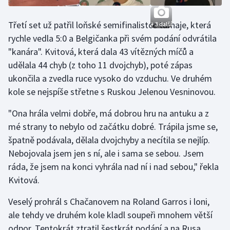
Stolní tenis
Třetí set už patřil loňské semifinalistce turnaje, která
+ 3 další
Triatlon
rychle vedla 5:0 a Belgičanka při svém podání odvrátila
"kanára". Kvitová, která dala 43 vítězných míčů a
Veslování
udělala 44 chyb (z toho 11 dvojchyb), poté zápas
ukončila a zvedla ruce vysoko do vzduchu. Ve druhém
Vodní slalom
kole se nejspíše střetne s Ruskou Jelenou Vesninovou.
Volejbal
"Ona hrála velmi dobře, má dobrou hru na antuku a z
mé strany to nebylo od začátku dobré. Trápila jsme se,
Ostatní
špatně podávala, dělala dvojchyby a necítila se nejlíp.
Nebojovala jsem jen s ní, ale i sama se sebou. Jsem
ráda, že jsem na konci vyhrála nad ní i nad sebou," řekla
Kvitová.
Veselý prohrál s Chačanovem na Roland Garros i loni,
ale tehdy ve druhém kole kladl soupeři mnohem větší
odpor. Tentokrát ztratil šestkrát podání a na Rusa