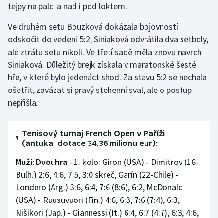
tejpy na palci a nad i pod loktem.
Ve druhém setu Bouzková dokázala bojovností
odskočit do vedení 5:2, Siniaková odvrátila dva setboly,
ale ztrátu setu nikoli. Ve třetí sadě měla znovu navrch
Siniaková. Důležitý brejk získala v maratonské šesté
hře, v které bylo jedenáct shod. Za stavu 5:2 se nechala
ošetřit, zavázat si pravý stehenní sval, ale o postup
nepřišla.
Tenisový turnaj French Open v Paříži
(antuka, dotace 34,36 milionu eur):
Muži: Dvouhra
- 1. kolo: Giron (USA) - Dimitrov (16-
Bulh.) 2:6, 4:6, 7:5, 3:0 skreč, Garín (22-Chile) -
Londero (Arg.) 3:6, 6:4, 7:6 (8:6), 6:2, McDonald
(USA) - Ruusuvuori (Fin.) 4:6, 6:3, 7:6 (7:4), 6:3,
Nišikori (Jap.) - Giannessi (It.) 6:4, 6:7 (4:7), 6:3, 4:6,