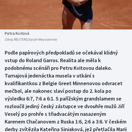
Baseball a softbal
Soutěže
Basketbal
Historické návraty
Biatlon
Aplikace ČT sport
Petra Kvitová
Zdroj:
REUTERS/Sarah Meyssonnier
Boby a skeleton
AZ kvíz
Podle papírových předpokladů se očekával klidný
vstup do Roland Garros. Realita ale měla k
Box
podobnému scénáři pro Petru Kvitovou daleko.
Curling
Turnajová jedenáctka musela v utkání s
kvalifikantkou z Belgie Greet Minnenovou odvracet
Dostihy
mečbol, ale nakonec slaví postup do 2. kola po
výsledku 6:7, 7:6 a 6:1. S pařížským grandslamem se
Florbal
rozloučil jediný český zástupce ve dvouhře mužů Jiří
Veselý po prohře s třiadvacátým nasazeným
Futsal
Karenem Chačanovem z Ruska 1:6, 2:6 a 3:6. V českém
derby zvítězila Kateřina Siniaková, jež přetlačila Marii
Golf