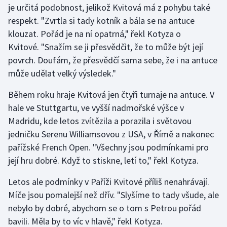
je určitá podobnost, jelikož Kvitová má z pohybu také
respekt. "Zvrtla si tady kotník a bála se na antuce
Gymnastika
klouzat. Pořád je na ní opatrná," řekl Kotyza o
Kvitové. "Snažím se ji přesvědčit, že to může být její
Házená
povrch. Doufám, že přesvědčí sama sebe, že i na antuce
Jezdectví
může udělat velký výsledek."
Během roku hraje Kvitová jen čtyři turnaje na antuce. V
Judo
hale ve Stuttgartu, ve vyšší nadmořské výšce v
Madridu, kde letos zvítězila a porazila i světovou
Krasobruslení
jedničku Serenu Williamsovou z USA, v Římě a nakonec
Lezení
pařížské French Open. "Všechny jsou podmínkami pro
její hru dobré. Když to stiskne, letí to," řekl Kotyza.
Lyže a snowboard
Letos ale podmínky v Paříži Kvitové příliš nenahrávají.
Moderní pětiboj
Míče jsou pomalejší než dřív. "Slyšíme to tady všude, ale
nebylo by dobré, abychom se o tom s Petrou pořád
Motorsport
bavili. Měla by to víc v hlavě," řekl Kotyza.