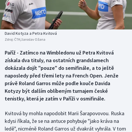
Baseball a softbal
Soutěže
Basketbal
Historické návraty
Biatlon
Aplikace ČT sport
David Kotyza a Petra Kvitová
Zdroj:
ČTK/Jaroslav Ožana
Boby a skeleton
AZ kvíz
Paříž - Zatímco na Wimbledonu už Petra Kvitová
získala dva tituly, na ostatních grandslamech
Box
dokázala dojít "pouze" do semifinále, a to ještě
Curling
naposledy před třemi lety na French Open. Jenže
právě Roland Garros může podle kouče Davida
Dostihy
Kotyzy být dalším oblíbeným turnajem české
tenistky, která je zatím v Paříži v osmifinále.
Florbal
Kvitová by mohla napodobit Marii Šarapovovou. Ruska
Futsal
kdysi říkala, že se na antuce pohybuje "jako kráva na
ledě", nicméně Roland Garros už dvakrát vyhrála. V tom
Golf