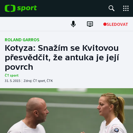
POPULÁRNÍ
SLEDOVAT
Fotbal
ROLAND GARROS
Kotyza: Snažím se Kvitovou
Hokej
přesvědčit, že antuka je její
povrch
Tenis
ČT sport
Atletika
31. 5. 2015
|
Zdroj:
ČT sport
,
ČTK
Cyklistika
DALŠÍ SPORTY
Americký fotbal
NEPŘEHLÉDNĚTE