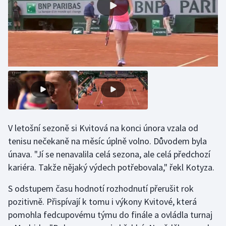
V letošní sezoně si Kvitová na konci února vzala od
tenisu nečekaně na měsíc úplně volno. Důvodem byla
únava. "Jí se nenavalila celá sezona, ale celá předchozí
kariéra. Takže nějaký výdech potřebovala," řekl Kotyza.
S odstupem času hodnotí rozhodnutí přerušit rok
pozitivně. Přispívají k tomu i výkony Kvitové, která
pomohla fedcupovému týmu do finále a ovládla turnaj