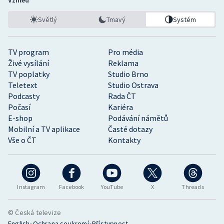
Vzhled
Světlý
Tmavý
Systém
TV program
Pro média
Živé vysílání
Reklama
TV poplatky
Studio Brno
Teletext
Studio Ostrava
Podcasty
Rada ČT
Počasí
Kariéra
E-shop
Podávání námětů
Mobilní a TV aplikace
Časté dotazy
Vše o ČT
Kontakty
Instagram
Facebook
YouTube
X
Threads
© Česká televize
•
•
English
Ochrana soukromí
Přístupnost