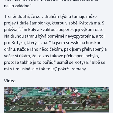
Stolní tenis
nejlíp zvládne."
Triatlon
Trenér doufá, že se v druhém týdnu turnaje může
projevit duše šampionky, kterou v sobě Kvitová má. S
Veslování
přibývajícími koly a kvalitou soupeřek její výkon roste.
Na druhou stranu bývá poměrně nevyzpytatelná, a to i
Vodní slalom
pro Kotyzu, který ji zná. "Já jsem si zvykl na horskou
dráhu. Každé ráno něco čekám, pak jsem překvapený a
Volejbal
večer si říkám, že to zas takové překvapení nebylo,
protože takhle je to pořád," usmál se Kotyza. "Blbě se
Ostatní
mi s tím usíná, ale tak to je," pokrčil rameny.
Videa