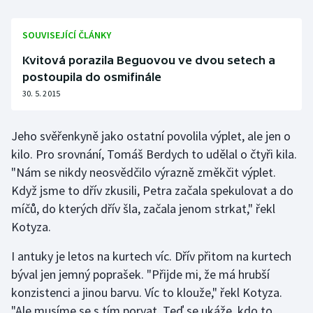
Olympijské hry
SOUVISEJÍCÍ ČLÁNKY
Parasport
Kvitová porazila Beguovou ve dvou setech a
postoupila do osmifinále
Plavání
30. 5. 2015
Plážový volejbal
Jeho svěřenkyně jako ostatní povolila výplet, ale jen o
kilo. Pro srovnání, Tomáš Berdych to udělal o čtyři kila.
Ragby
"Nám se nikdy neosvědčilo výrazně změkčit výplet.
Rychlobruslení
Když jsme to dřív zkusili, Petra začala spekulovat a do
míčů, do kterých dřív šla, začala jenom strkat," řekl
Rychlostní kanoistika
Kotyza.
I antuky je letos na kurtech víc. Dřív přitom na kurtech
Short track
býval jen jemný poprašek. "Přijde mi, že má hrubší
Sportovní střelba
konzistenci a jinou barvu. Víc to klouže," řekl Kotyza.
"Ale musíme se s tím porvat. Teď se ukáže, kdo to