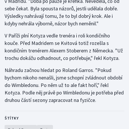
v Madridu. "Doba po pauze je křehká. Nevěděla, co od
sebe čekat. Byla spousta názorů, jestli udělala dobře.
Výsledky nahrávají tomu, že to byl dobrý krok. Ale i
kdyby nehrála výborně, názor bych neměnil."
V Paříži plní Kotyza vedle trenéra i roli kondičního
kouče. Před Madridem se Kvitová totiž rozešla s
kondičním trenérem Alexem Stoberem z Německa. "Už
trochu dokážu odhadnout, co potřebuje," řekl Kotyza.
Náhradu začnou hledat po Roland Garros. "Pokud
bychom nikoho nenašli, jsme schopní zvládnout období
do Wimbledonu. Po něm už to ale fakt hoří," řekl
Kotyza. Podle něj právě po Wimbledonu je potřeba před
druhou částí sezony zapracovat na fyzičce.
ŠTÍTKY