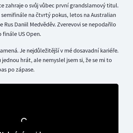
ce zahraje o svůj vůbec první grandslamový titul.
emifinále na čtvrtý pokus, letos na Australian
ále Rus Daniil Medvěděv. Zverevovi se nepodařilo
 finále US Open.
mená. Je nejdůležitější v mé dosavadní kariéře.
 jednou hrát, ale nemyslel jsem si, že se mi to
pas po zápase.