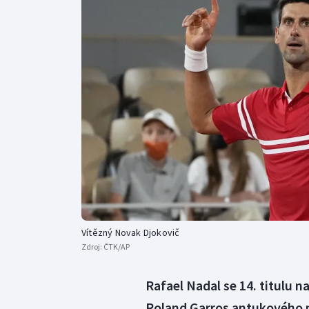
Curling
Dostihy
Florbal
Futsal
Golf
Gymnastika
Vítězný Novak Djokovič
Zdroj:
ČTK/AP
Rafael Nadal se 14. titulu n
Roland Garros antukového m