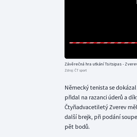
Závěrečná hra utkání Tsitsipas - Zvere
Zdroj:
ČT sport
Německý tenista se dokázal
přidal na razanci úderů a dík
Čtyřiadvacetiletý Zverev mě
další brejk, při podání soupe
pět bodů.