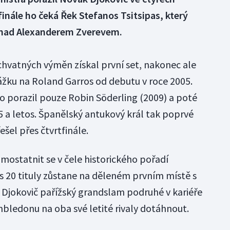
e finále ho čeká Řek Stefanos Tsitsipas, který
6:3 nad Alexanderem Zverevem.
chvatných výměn získal první set, nakonec ale
rážku na Roland Garros od debutu v roce 2005.
 porazil pouze Robin Söderling (2009) a poté
5 a letos. Španělský antukový král tak poprvé
řešel přes čtvrtfinále.
amostatnit se v čele historického pořadí
 20 tituly zůstane na děleném prvním místě s
jokovič pařížský grandslam podruhé v kariéře
mbledonu na oba své letité rivaly dotáhnout.