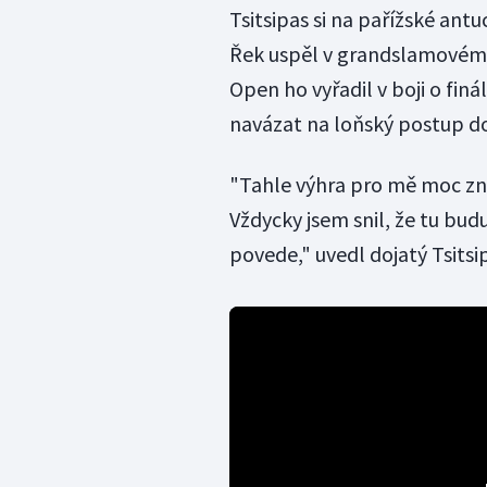
Tsitsipas si na pařížské antu
Řek uspěl v grandslamovém s
Open ho vyřadil v boji o fin
navázat na loňský postup do
"Tahle výhra pro mě moc zna
Vždycky jsem snil, že tu budu
povede," uvedl dojatý Tsitsi