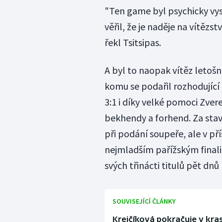
"Ten game byl psychicky vysil
věřil, že je naděje na vítězs
řekl Tsitsipas.
A byl to naopak vítěz letoš
komu se podařil rozhodující 
3:1 i díky velké pomoci Zver
bekhendy a forhend. Za stavu
při podání soupeře, ale v př
nejmladším pařížským finalis
svých třinácti titulů pět dnů
SOUVISEJÍCÍ ČLÁNKY
Krejčíková pokračuje v kraso