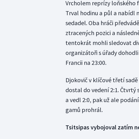
Vrcholem reprízy loňského fi
Trval hodinu a půl a nabídl
sedadel. Oba hráči předváděl
ztracených pozici a následn
tentokrát mohli sledovat di
organizátoři s úřady dohodl
Francii na 23:00.
Djokovič v klíčové třetí sadě
dostal do vedení 2:1. Čtvrt
a vedl 2:0, pak už ale podán
gamů prohrál.
Tsitsipas vybojoval zatím n