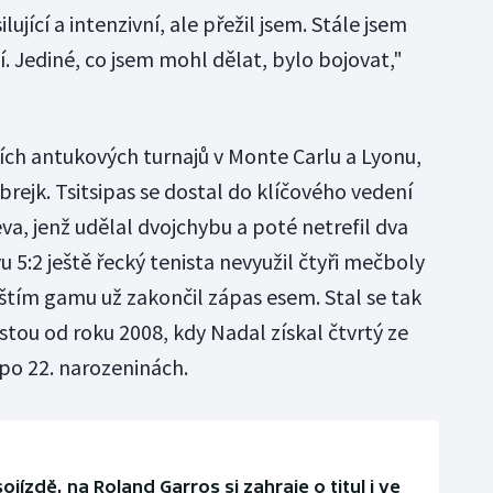
ující a intenzivní, ale přežil jsem. Stále jsem
tví. Jediné, co jsem mohl dělat, bylo bojovat,"
ních antukových turnajů v Monte Carlu a Lyonu,
brejk. Tsitsipas se dostal do klíčového vedení
eva, jenž udělal dvojchybu a poté netrefil dva
 5:2 ještě řecký tenista nevyužil čtyři mečboly
íštím gamu už zakončil zápas esem. Stal se tak
tou od roku 2008, kdy Nadal získal čtvrtý ze
 po 22. narozeninách.
jízdě, na Roland Garros si zahraje o titul i ve