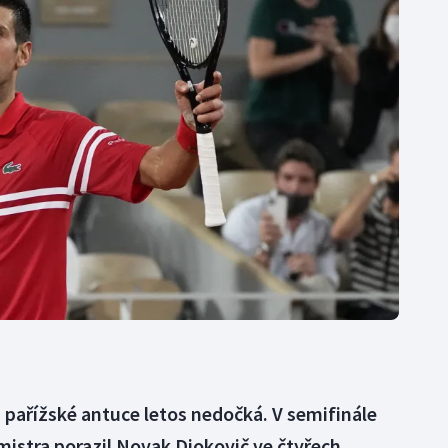
Moderní pětiboj
Triatlon
Motorsport
Veslování
Olympijské hry
Vodní slalom
Parasport
Volejbal
Plavání
Ostatní
Plážový volejbal
a pařížské antuce letos nedočká. V semifinále
istra porazil Novak Djokovič ve čtyřech