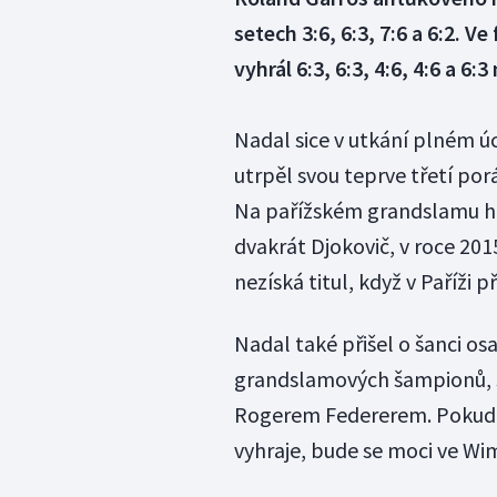
setech 3:6, 6:3, 7:6 a 6:2. V
vyhrál 6:3, 6:3, 4:6, 4:6 a 
Nadal sice v utkání plném ú
utrpěl svou teprve třetí po
Na pařížském grandslamu ho
dvakrát Djokovič, v roce 201
nezíská titul, když v Paříži p
Nadal také přišel o šanci os
grandslamových šampionů, s
Rogerem Federerem. Pokud D
vyhraje, bude se moci ve Wi