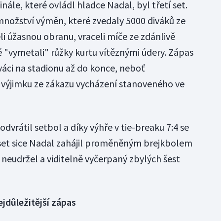
nále, které ovládl hladce Nadal, byl třetí set.
 množství výměn, které zvedaly 5000 diváků ze
i úžasnou obranu, vraceli míče ze zdánlivě
ě "vymetali" růžky kurtu vítěznými údery. Zápas
váci na stadionu až do konce, neboť
i výjimku ze zákazu vycházení stanoveného ve
 odvrátil setbol a díky výhře v tie-breaku 7:4 se
ý set sice Nadal zahájil proměněným brejkbolem
í neudržel a viditelně vyčerpaný zbylých šest
ejdůležitější zápas