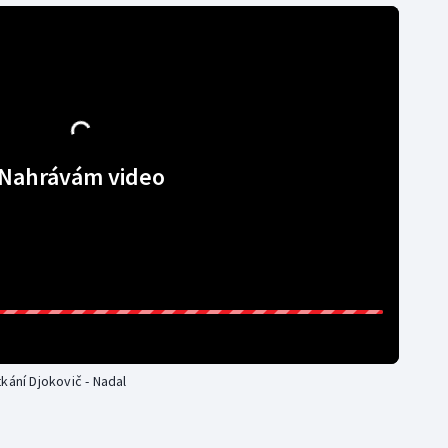
Nahrávám video
kání Djokovič - Nadal