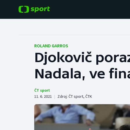
POPULÁRNÍ
DALŠÍ SPORTY
Fotbal
Americký fotbal
ROLAND GARROS
Djokovič pora
Hokej
Baseball a softbal
Nadala, ve fin
Tenis
Basketbal
Atletika
Biatlon
ČT sport
11. 6. 2021
|
Zdroj:
ČT sport
,
ČTK
Cyklistika
Boby a skeleton
Box