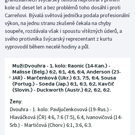
kole už deset let a bez problémů toho dosáhl i proti
Carreňovi. Bývalá světová jednička podala profesionální
výkon, na jednu stranu zkušeně čekala na chyby
soupeře, rozdávala však i spoustu vítězných úderů, a
svého protivníka švýcarský reprezentant z kurtu
vyprovodil během necelé hodiny a půl.
Muži:Dvouhra - 1. kolo: Raonic (14-Kan.) -
Malisse (Belg.) 6:2, 6:1, 4:6, 6:4, Anderson (23-
JAR) - Marčenková (Ukr.) 6:3, 7:5, 6:4, Sousa
(Portug.) - Soeda (Jap.) 6:1, 6:3, 6:2, Kavčič
(Slovin.) - Duckworth (Austr.) 6:2, 6:2, 6:2.
Ženy
:
Dvouhra - 1. kolo: Pavljučenkovová (19-Rus.) -
Hlaváčková (ČR) 4:6, 7:6 (7:5), 6:4, Ivanovičová (14-
Srb.) - Martičová (Chorv.) 6:1, 3:6, 6:3.