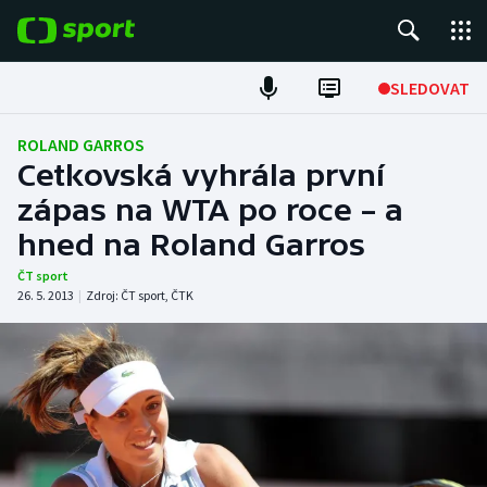
POPULÁRNÍ
SLEDOVAT
Fotbal
ROLAND GARROS
Cetkovská vyhrála první
Hokej
zápas na WTA po roce – a
hned na Roland Garros
Tenis
ČT sport
Atletika
26. 5. 2013
|
Zdroj:
ČT sport
,
ČTK
Cyklistika
DALŠÍ SPORTY
Americký fotbal
NEPŘEHLÉDNĚTE