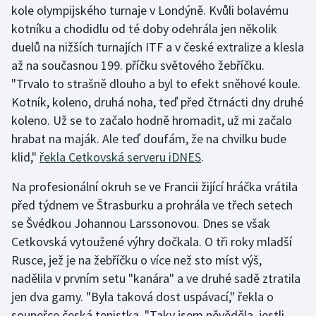
kole olympijského turnaje v Londýně. Kvůli bolavému
kotníku a chodidlu od té doby odehrála jen několik
Gymnastika
duelů na nižších turnajích ITF a v české extralize a klesla
až na současnou 199. příčku světového žebříčku.
Házená
"Trvalo to strašně dlouho a byl to efekt sněhové koule.
Jezdectví
Kotník, koleno, druhá noha, teď před čtrnácti dny druhé
koleno. Už se to začalo hodně hromadit, už mi začalo
Judo
hrabat na maják. Ale teď doufám, že na chvilku bude
klid,"
řekla Cetkovská serveru iDNES
.
Krasobruslení
Na profesionální okruh se ve Francii žijící hráčka vrátila
Lezení
před týdnem ve Štrasburku a prohrála ve třech setech
se Švédkou Johannou Larssonovou. Dnes se však
Lyže a snowboard
Cetkovská vytoužené výhry dočkala. O tři roky mladší
Rusce, jež je na žebříčku o více než sto míst výš,
Moderní pětiboj
nadělila v prvním setu "kanára" a ve druhé sadě ztratila
jen dva gamy. "Byla taková dost uspávací," řekla o
Motorsport
soupeřce česká tenistka. "Taky jsem něvěděla, jestli