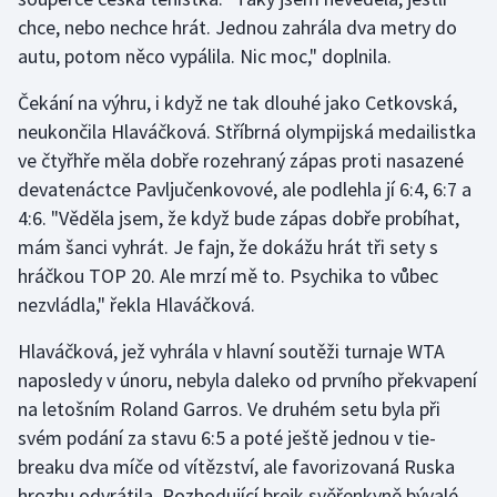
chce, nebo nechce hrát. Jednou zahrála dva metry do
Olympijské hry
autu, potom něco vypálila. Nic moc," doplnila.
Parasport
Čekání na výhru, i když ne tak dlouhé jako Cetkovská,
neukončila Hlaváčková. Stříbrná olympijská medailistka
Plavání
ve čtyřhře měla dobře rozehraný zápas proti nasazené
devatenáctce Pavljučenkovové, ale podlehla jí 6:4, 6:7 a
Plážový volejbal
4:6. "Věděla jsem, že když bude zápas dobře probíhat,
mám šanci vyhrát. Je fajn, že dokážu hrát tři sety s
Ragby
hráčkou TOP 20. Ale mrzí mě to. Psychika to vůbec
Rychlobruslení
nezvládla," řekla Hlaváčková.
Hlaváčková, jež vyhrála v hlavní soutěži turnaje WTA
Rychlostní kanoistika
naposledy v únoru, nebyla daleko od prvního překvapení
Short track
na letošním Roland Garros. Ve druhém setu byla při
svém podání za stavu 6:5 a poté ještě jednou v tie-
Sportovní střelba
breaku dva míče od vítězství, ale favorizovaná Ruska
hrozbu odvrátila. Rozhodující brejk svěřenkyně bývalé