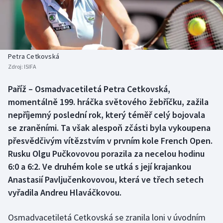
Baseball a softbal
Soutěže
Basketbal
Historické návraty
Biatlon
Aplikace ČT sport
Petra Cetkovská
Zdroj:
ISIFA
Boby a skeleton
AZ kvíz
Paříž – Osmadvacetiletá Petra Cetkovská,
momentálně 199. hráčka světového žebříčku, zažila
Box
nepříjemný poslední rok, který téměř celý bojovala
Curling
se zraněními. Ta však alespoň zčásti byla vykoupena
přesvědčivým vítězstvím v prvním kole French Open.
Dostihy
Rusku Olgu Pučkovovou porazila za necelou hodinu
6:0 a 6:2. Ve druhém kole se utká s její krajankou
Florbal
Anastasií Pavljučenkovovou, která ve třech setech
vyřadila Andreu Hlaváčkovou.
Futsal
Osmadvacetiletá Cetkovská se zranila loni v úvodním
Golf