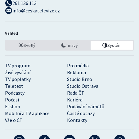
261 136 113
info@ceskatelevize.cz
Vzhled
Světlý
Tmavý
Systém
TV program
Pro média
Živé vysílání
Reklama
TV poplatky
Studio Brno
Teletext
Studio Ostrava
Podcasty
Rada ČT
Počasí
Kariéra
E-shop
Podávání námětů
Mobilní a TV aplikace
Časté dotazy
Vše o ČT
Kontakty