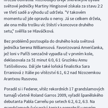
Stolní tenis
světové jedničky Martiny Hingisové získala za stavu 2:2
ve třetí sadě a výhodu už udržela. "V takovém
Triatlon
momentu už jde opravdu o nervy. Já se celkem držela,
ale ona měla trošku víc štěstí v koncovce druhého
Veslování
setu," svěřila se Hlaváčková.
Vodní slalom
Bez problémů postoupila do druhého kola světová
jednička Serena Williamsová. Favorizovaná Američanka,
Volejbal
jež loni v Paříži senzačně vypadla už v prvním kole,
deklasovala za 51 minut 6:0, 6:1 Gruzínku Annu
Ostatní
Tatišviliovou. Dál jde také loňská finalistka Sara
Erraniová z Itálie po vítězství 6:1, 6:2 nad Nizozemkou
Arantxou Rusovou.
Poradil si i Federer, vítěz rekordních 17 grandslamových
turnajů včetně Roland Garros 2009, vyřadil španělského
debutanta Pabla Carreňu po setech 6:2, 6:2, 6:3. Na
grandslamech švýcarský tenista neprohrál v prvním