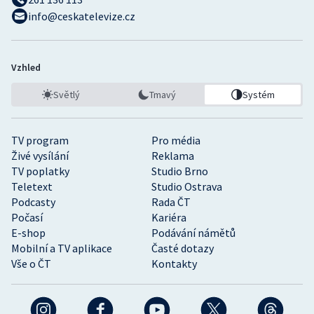
info@ceskatelevize.cz
Vzhled
Světlý
Tmavý
Systém
TV program
Pro média
Živé vysílání
Reklama
TV poplatky
Studio Brno
Teletext
Studio Ostrava
Podcasty
Rada ČT
Počasí
Kariéra
E-shop
Podávání námětů
Mobilní a TV aplikace
Časté dotazy
Vše o ČT
Kontakty