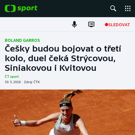
POPULÁRNÍ
SLEDOVAT
Fotbal
ROLAND GARROS
Češky budou bojovat o třetí
Hokej
kolo, duel čeká Strýcovou,
Siniakovou i Kvitovou
Tenis
ČT sport
Atletika
30. 5. 2018
|
Zdroj:
ČTK
Cyklistika
DALŠÍ SPORTY
Americký fotbal
NEPŘEHLÉDNĚTE