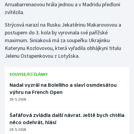
Arruabarrenaovou hrála jednou a v Madridu předloni
zvítězila.
Gymnastika
Strýcová narazí na Rusku Jekatěrinu Makarovovou a
Házená
postupem do 3. kola by vyrovnala své pařížské
maximum. Siniaková má za soupeřku Ukrajinku
Jezdectví
Katerynu Kozlovovou, která vyřadila obhájkyni titulu
Jelenu Ostapenkovou z Lotyšska.
Judo
Krasobruslení
SOUVISEJÍCÍ ČLÁNKY
Nadal vyzrál na Bolelliho a slaví osmdesátou
Lezení
výhru na French Open
Lyže a snowboard
29. 5. 2018
Moderní pětiboj
Šafářová zvládla další návrat. Ještě bych chtěla
něco odehrát, hlásí
Motorsport
29. 5. 2018