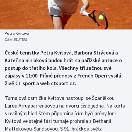
Baseball a softbal
Soutěže
Basketbal
Historické návraty
Biatlon
Aplikace ČT sport
Petra Kvitová
Zdroj:
REUTERS
Boby a skeleton
AZ kvíz
České tenistky Petra Kvitová, Barbora Strýcová a
Kateřina Siniaková budou hrát na pařížské antuce o
Box
postup do třetího kola. Všechny tři začnou své
Curling
zápasy v 11:00. Přímé přenosy z French Open vysílá
živě ČT sport a web ctsport.cz.
Dostihy
Turnajová osmička Kvitová nastoupí se Španělkou
Florbal
Larou Arruabarrenaovou na dvorci číslo jedna. Na kurtu
s oválným hledištěm připomínajícím býčí arény loni
Futsal
Kvitová ve stejné fázi turnaje prohrála s Bethanií
Mattekovou-Sandsovou. S 91. hráčkou světa
Golf