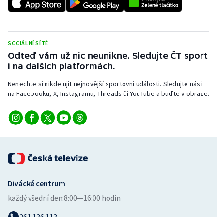
Stolní tenis
Triatlon
SOCIÁLNÍ SÍTĚ
Veslování
Odteď vám už nic neunikne. Sledujte ČT sport
i na dalších platformách.
Vodní slalom
Nenechte si nikde ujít nejnovější sportovní události. Sledujte nás i
na Facebooku, X, Instagramu, Threads či YouTube a buďte v obraze.
Volejbal
Ostatní
Divácké centrum
každý všední den:
8:00—16:00 hodin
261 136 113