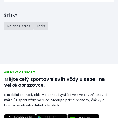
Olympijské hry
ŠTÍTKY
Parasport
Roland Garros
Tenis
Plavání
Plážový volejbal
Ragby
Rychlobruslení
APLIKACE ČT SPORT
Mějte celý sportovní svět vždy u sebe i na
Rychlostní kanoistika
velké obrazovce.
S mobilní aplikací, HbbTV a apkou iVysílání ve své chytré televizi
Short track
máte ČT sport vždy po ruce. Sledujte přímé přenosy, články a
bonusový obsah kdekoli a kdykoli.
Sportovní střelba