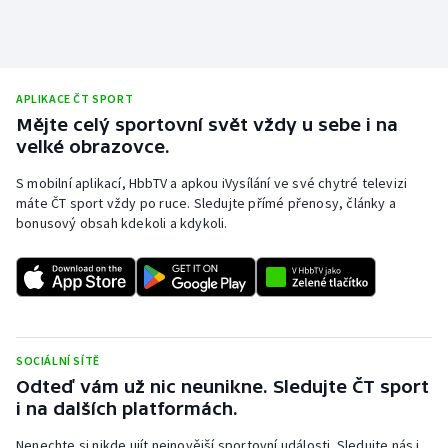
APLIKACE ČT SPORT
Mějte celý sportovní svět vždy u sebe i na
velké obrazovce.
S mobilní aplikací, HbbTV a apkou iVysílání ve své chytré televizi
máte ČT sport vždy po ruce. Sledujte přímé přenosy, články a
bonusový obsah kdekoli a kdykoli.
SOCIÁLNÍ SÍTĚ
Odteď vám už nic neunikne. Sledujte ČT sport
i na dalších platformách.
Nenechte si nikde ujít nejnovější sportovní události. Sledujte nás i