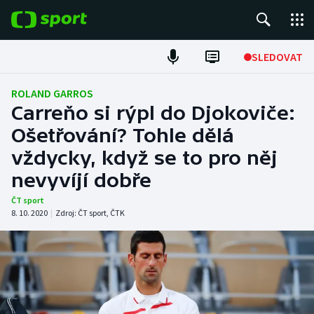
POPULÁRNÍ
SLEDOVAT
Fotbal
ROLAND GARROS
Carreňo si rýpl do Djokoviče:
Hokej
Ošetřování? Tohle dělá
vždycky, když se to pro něj
Tenis
nevyvíjí dobře
Atletika
ČT sport
8. 10. 2020
|
Zdroj:
ČT sport
,
ČTK
Cyklistika
DALŠÍ SPORTY
Americký fotbal
NEPŘEHLÉDNĚTE