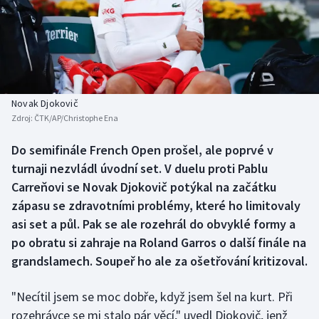
Baseball a softbal
Soutěže
Basketbal
Historické návraty
Biatlon
Aplikace ČT sport
Novak Djokovič
Boby a skeleton
AZ kvíz
Zdroj:
ČTK/AP/Christophe Ena
Box
Do semifinále French Open prošel, ale poprvé v
turnaji nezvládl úvodní set. V duelu proti Pablu
Curling
Carreňovi se Novak Djokovič potýkal na začátku
zápasu se zdravotními problémy, které ho limitovaly
Dostihy
asi set a půl. Pak se ale rozehrál do obvyklé formy a
po obratu si zahraje na Roland Garros o další finále na
Florbal
grandslamech. Soupeř ho ale za ošetřování kritizoval.
Futsal
"Necítil jsem se moc dobře, když jsem šel na kurt. Při
rozehrávce se mi stalo pár věcí," uvedl Djokovič, jenž
Golf