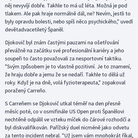
Stolní tenis
něj nevyvíjí dobře. Takhle to má už léta. Možná je pod
tlakem. Ale pak hraje normálně dál, ne? Nevím, jestli to
Triatlon
byly opravdu bolesti, nebo spíš něco psychického," uvedl
devětadvacetiletý Španěl.
Veslování
Djokovič byl znám častými pauzami na ošetřování
Vodní slalom
převážně na začátku své profesionální kariéry a jeho
soupeři to často považovali za nesportovní taktiku.
Volejbal
"Svým způsobem je to vlastně pozitivní. Je to znamení,
že hraju dobře a jemu že se nedaří. Takhle to dělá už
Ostatní
roky. Když je na dně, volá fyzioterapeuta," zopakoval
poražený Carreňo.
S Carreňem se Djokovič utkal téměř na den přesně
měsíc poté, co v osmifinále US Open proti Španělovi
nechtěně odpálil ve vzteku míček do čárové rozhodčí a
byl diskvalifikován. Pařížský duel nicméně jako odvetu
za tento incident nebral. "Už jsem vám mnohokrát říkal,