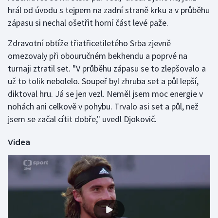
hrál od úvodu s tejpem na zadní straně krku a v průběhu
zápasu si nechal ošetřit horní část levé paže.
Gymnastika
Zdravotní obtíže třiatřicetiletého Srba zjevně
Házená
omezovaly při obouručném bekhendu a poprvé na
turnaji ztratil set. "V průběhu zápasu se to zlepšovalo a
Jezdectví
už to tolik nebolelo. Soupeř byl zhruba set a půl lepší,
Judo
diktoval hru. Já se jen vezl. Neměl jsem moc energie v
nohách ani celkově v pohybu. Trvalo asi set a půl, než
Krasobruslení
jsem se začal cítit dobře," uvedl Djokovič.
Lezení
Videa
Lyže a snowboard
Moderní pětiboj
Motorsport