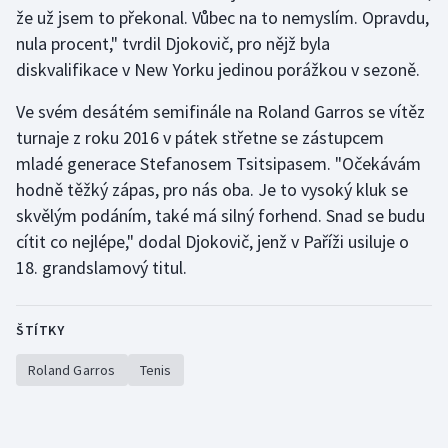
že už jsem to překonal. Vůbec na to nemyslím. Opravdu,
nula procent," tvrdil Djokovič, pro nějž byla
diskvalifikace v New Yorku jedinou porážkou v sezoně.
Ve svém desátém semifinále na Roland Garros se vítěz
turnaje z roku 2016 v pátek střetne se zástupcem
mladé generace Stefanosem Tsitsipasem. "Očekávám
hodně těžký zápas, pro nás oba. Je to vysoký kluk se
skvělým podáním, také má silný forhend. Snad se budu
cítit co nejlépe," dodal Djokovič, jenž v Paříži usiluje o
18. grandslamový titul.
ŠTÍTKY
Roland Garros
Tenis