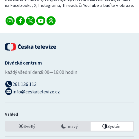
na Facebooku, X, Instagramu, Threads či YouTube a buďte v obraze.
Divácké centrum
každý všední den:
8:00—16:00 hodin
261 136 113
info@ceskatelevize.cz
Vzhled
Světlý
Tmavý
Systém