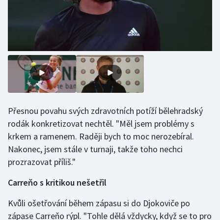
Olympijské hry
Parasport
Plavání
Plážový volejbal
Ragby
Přesnou povahu svých zdravotních potíží bělehradský
rodák konkretizovat nechtěl. "Měl jsem problémy s
Rychlobruslení
krkem a ramenem. Raději bych to moc nerozebíral.
Nakonec, jsem stále v turnaji, takže toho nechci
Rychlostní kanoistika
prozrazovat příliš."
Short track
Carreňo s kritikou nešetřil
Kvůli ošetřování během zápasu si do Djokoviče po
Sportovní střelba
zápase Carreňo rýpl. "Tohle dělá vždycky, když se to pro