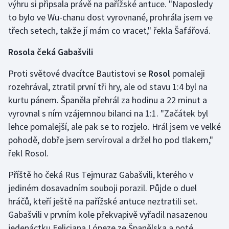
výhru si připsala právě na pařížské antuce. "Naposledy
Stolní tenis
to bylo ve Wu-chanu dost vyrovnané, prohrála jsem ve
třech setech, takže jí mám co vracet," řekla Šafářová.
Triatlon
Rosola čeká Gabašvili
Veslování
Proti světové dvacítce Bautistovi se
Rosol
pomaleji
Vodní slalom
rozehrával, ztratil první tři hry, ale od stavu 1:4 byl na
kurtu pánem. Španěla přehrál za hodinu a 22 minut a
Volejbal
vyrovnal s ním vzájemnou bilanci na 1:1. "Začátek byl
lehce pomalejší, ale pak se to rozjelo. Hrál jsem ve velké
Ostatní
pohodě, dobře jsem servíroval a držel ho pod tlakem,"
řekl Rosol.
Příště ho čeká Rus Tejmuraz Gabašvili, kterého v
jediném dosavadním souboji porazil. Půjde o duel
hráčů, kteří ještě na pařížské antuce neztratili set.
Gabašvili v prvním kole překvapivě vyřadil nasazenou
jedenáctku Feliciana Lópeze ze Španělska a poté