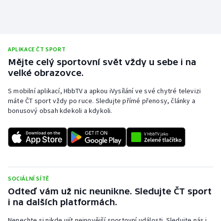
APLIKACE ČT SPORT
Mějte celý sportovní svět vždy u sebe i na
velké obrazovce.
S mobilní aplikací, HbbTV a apkou iVysílání ve své chytré televizi
máte ČT sport vždy po ruce. Sledujte přímé přenosy, články a
bonusový obsah kdekoli a kdykoli.
SOCIÁLNÍ SÍTĚ
Odteď vám už nic neunikne. Sledujte ČT sport
i na dalších platformách.
Nenechte si nikde ujít nejnovější sportovní události. Sledujte nás i