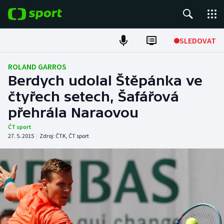
POPULÁRNÍ
SLEDOVAT
Fotbal
ROLAND GARROS
Berdych udolal Štěpánka ve
Hokej
čtyřech setech, Šafářová
přehrála Naraovou
Tenis
ČT sport
Atletika
27. 5. 2015
|
Zdroj:
ČTK
,
ČT sport
Cyklistika
DALŠÍ SPORTY
Americký fotbal
NEPŘEHLÉDNĚTE