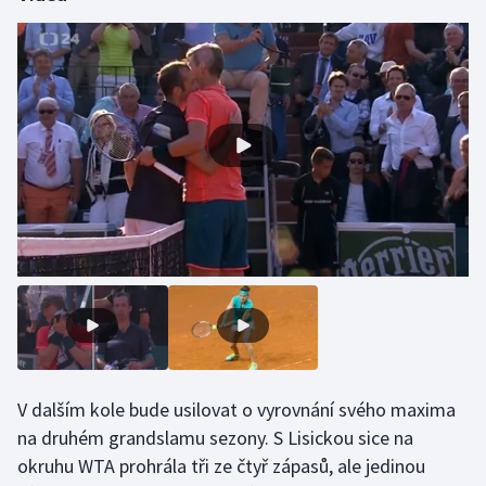
Olympijské hry
Parasport
Plavání
Plážový volejbal
Ragby
Rychlobruslení
Rychlostní kanoistika
Short track
V dalším kole bude usilovat o vyrovnání svého maxima
na druhém grandslamu sezony. S Lisickou sice na
Sportovní střelba
okruhu WTA prohrála tři ze čtyř zápasů, ale jedinou