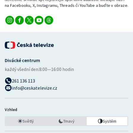
na Facebooku, X, Instagramu, Threads či YouTube a buďte v obraze.
Divácké centrum
každý všední den:
8:00—16:00 hodin
261 136 113
info@ceskatelevize.cz
Vzhled
Světlý
Tmavý
Systém