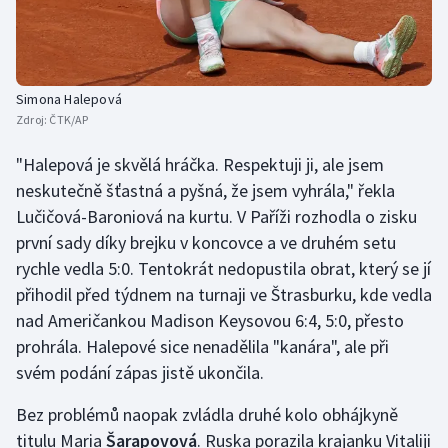
Simona Halepová
Zdroj:
ČTK/AP
"Halepová je skvělá hráčka. Respektuji ji, ale jsem
neskutečně šťastná a pyšná, že jsem vyhrála," řekla
Lučičová-Baroniová na kurtu. V Paříži rozhodla o zisku
první sady díky brejku v koncovce a ve druhém setu
rychle vedla 5:0. Tentokrát nedopustila obrat, který se jí
přihodil před týdnem na turnaji ve Štrasburku, kde vedla
nad Američankou Madison Keysovou 6:4, 5:0, přesto
prohrála. Halepové sice nenadělila "kanára", ale při
svém podání zápas jistě ukončila.
Bez problémů naopak zvládla druhé kolo obhájkyně
titulu Maria
Šarapovová
. Ruska porazila krajanku Vitaliji