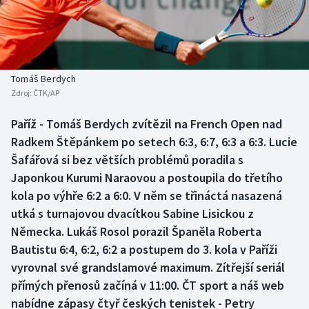
Baseball a softbal
Soutěže
Basketbal
Historické návraty
Biatlon
Aplikace ČT sport
Tomáš Berdych
Zdroj:
ČTK/AP
Boby a skeleton
AZ kvíz
Paříž - Tomáš Berdych zvítězil na French Open nad
Radkem Štěpánkem po setech 6:3, 6:7, 6:3 a 6:3. Lucie
Box
Šafářová si bez větších problémů poradila s
Curling
Japonkou Kurumi Naraovou a postoupila do třetího
kola po výhře 6:2 a 6:0. V něm se třináctá nasazená
Dostihy
utká s turnajovou dvacítkou Sabine Lisickou z
Německa. Lukáš Rosol porazil Španěla Roberta
Florbal
Bautistu 6:4, 6:2, 6:2 a postupem do 3. kola v Paříži
vyrovnal své grandslamové maximum. Zítřejší seriál
Futsal
přímých přenosů začíná v 11:00. ČT sport a náš web
nabídne zápasy čtyř českých tenistek - Petry
Golf