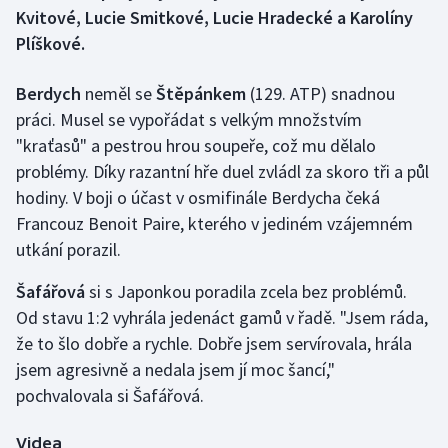
Kvitové, Lucie Smitkové, Lucie Hradecké a Karolíny
Plíškové.
Gymnastika
Berdych
neměl se
Štěpánkem
(129. ATP) snadnou
Házená
práci. Musel se vypořádat s velkým množstvím
Jezdectví
"kraťasů" a pestrou hrou soupeře, což mu dělalo
problémy. Díky razantní hře duel zvládl za skoro tři a půl
Judo
hodiny. V boji o účast v osmifinále Berdycha čeká
Francouz Benoit Paire, kterého v jediném vzájemném
Krasobruslení
utkání porazil.
Lezení
Šafářová
si s Japonkou poradila zcela bez problémů.
Od stavu 1:2 vyhrála jedenáct gamů v řadě. "Jsem ráda,
Lyže a snowboard
že to šlo dobře a rychle. Dobře jsem servírovala, hrála
jsem agresivně a nedala jsem jí moc šancí,"
Moderní pětiboj
pochvalovala si Šafářová.
Motorsport
Videa