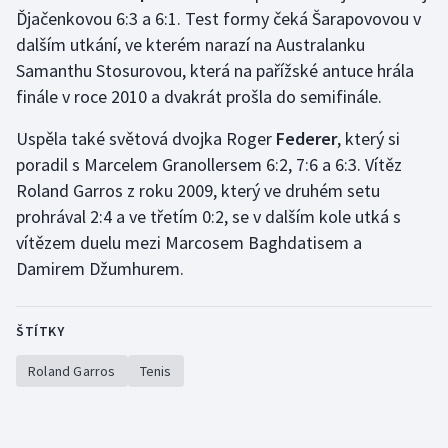
Ďjačenkovou 6:3 a 6:1. Test formy čeká Šarapovovou v
dalším utkání, ve kterém narazí na Australanku
Samanthu Stosurovou, která na pařížské antuce hrála
finále v roce 2010 a dvakrát prošla do semifinále.
Uspěla také světová dvojka Roger
Federer
, který si
poradil s Marcelem Granollersem 6:2, 7:6 a 6:3. Vítěz
Roland Garros z roku 2009, který ve druhém setu
prohrával 2:4 a ve třetím 0:2, se v dalším kole utká s
vítězem duelu mezi Marcosem Baghdatisem a
Damirem Džumhurem.
ŠTÍTKY
Roland Garros
Tenis