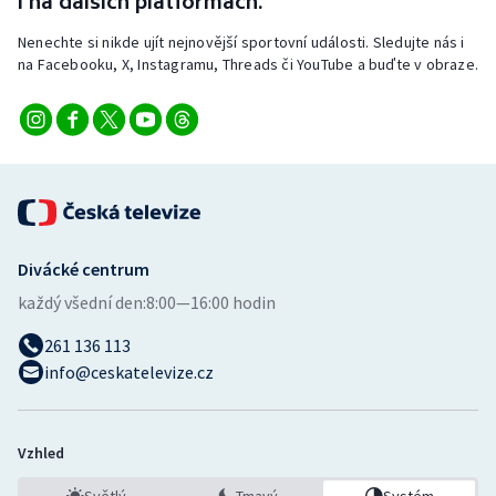
i na dalších platformách.
Stolní tenis
Nenechte si nikde ujít nejnovější sportovní události. Sledujte nás i
na Facebooku, X, Instagramu, Threads či YouTube a buďte v obraze.
Triatlon
Veslování
Vodní slalom
Volejbal
Divácké centrum
Ostatní
každý všední den:
8:00—16:00 hodin
261 136 113
info@ceskatelevize.cz
Vzhled