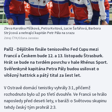
Baseball a softbal
Soutěže
Basketbal
Historické návraty
Biatlon
Aplikace ČT sport
Zleva Karolína Plíšková, Petra Kvitová, Lucie Šafářová, Barbora
Strýcová a nehrající kapitán Petr Pála na srazu
Zdroj:
ČTK/Ožana Jaroslav
Boby a skeleton
AZ kvíz
Paříž - Dějištěm finále tenisového Fed Cupu mezi
Box
Francií a Českem bude 12. a 13. listopadu Štrasburk.
Hrát se bude na tvrdém povrchu v hale Rhénus Sport.
Curling
Svěřenkyně kapitána Petra Pály budou usilovat o
vítězný hattrick a pátý titul za šest let.
Dostihy
V Ostravě domácí tenistky vyhrály 3:1, přičemž
Florbal
rozhodnuto bylo už po třetí dvouhře. Ve Francii se hrálo
Futsal
naposledy před deseti lety, v baráži o Světovou skupinu
tehdy český tým prohrál 2:3.
Golf