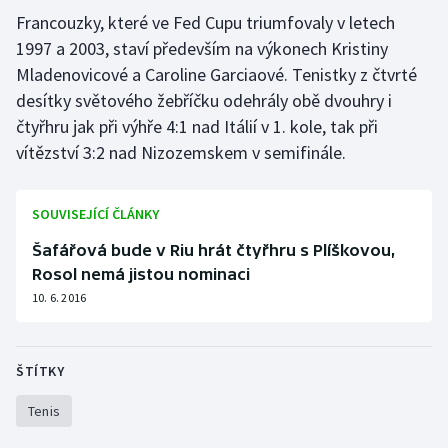
Francouzky, které ve Fed Cupu triumfovaly v letech
Gymnastika
1997 a 2003, staví především na výkonech Kristiny
Mladenovicové a Caroline Garciaové. Tenistky z čtvrté
Házená
desítky světového žebříčku odehrály obě dvouhry i
čtyřhru jak při výhře 4:1 nad Itálií v 1. kole, tak při
Jezdectví
vítězství 3:2 nad Nizozemskem v semifinále.
Judo
SOUVISEJÍCÍ ČLÁNKY
Krasobruslení
Šafářová bude v Riu hrát čtyřhru s Plíškovou,
Rosol nemá jistou nominaci
Lezení
10. 6. 2016
Lyže a snowboard
ŠTÍTKY
Moderní pětiboj
Tenis
Motorsport