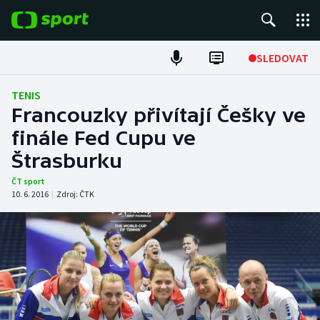
POPULÁRNÍ
SLEDOVAT
Fotbal
TENIS
Francouzky přivítají Češky ve
Hokej
finále Fed Cupu ve
Štrasburku
Tenis
ČT sport
Atletika
10. 6. 2016
|
Zdroj:
ČTK
Cyklistika
DALŠÍ SPORTY
Americký fotbal
NEPŘEHLÉDNĚTE