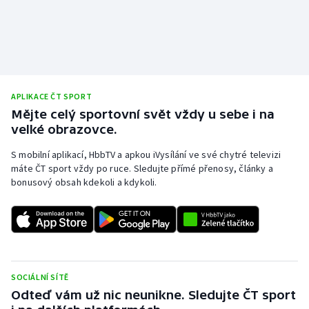
Olympijské hry
Parasport
Plavání
APLIKACE ČT SPORT
Mějte celý sportovní svět vždy u sebe i na
Plážový volejbal
velké obrazovce.
Ragby
S mobilní aplikací, HbbTV a apkou iVysílání ve své chytré televizi
máte ČT sport vždy po ruce. Sledujte přímé přenosy, články a
bonusový obsah kdekoli a kdykoli.
Rychlobruslení
Rychlostní kanoistika
Short track
SOCIÁLNÍ SÍTĚ
Sportovní střelba
Odteď vám už nic neunikne. Sledujte ČT sport