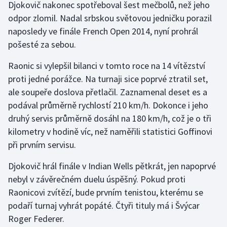
Djokovič nakonec spotřeboval šest mečbolů, než jeho
odpor zlomil. Nadal srbskou světovou jedničku porazil
Gymnastika
naposledy ve finále French Open 2014, nyní prohrál
pošesté za sebou.
Házená
Raonic si vylepšil bilanci v tomto roce na 14 vítězství
Jezdectví
proti jedné porážce. Na turnaji sice poprvé ztratil set,
ale soupeře doslova přetlačil. Zaznamenal deset es a
Judo
podával průměrně rychlostí 210 km/h. Dokonce i jeho
druhý servis průměrně dosáhl na 180 km/h, což je o tři
Krasobruslení
kilometry v hodině víc, než naměřili statistici Goffinovi
při prvním servisu.
Lezení
Djokovič hrál finále v Indian Wells pětkrát, jen napoprvé
Lyže a snowboard
nebyl v závěrečném duelu úspěšný. Pokud proti
Raonicovi zvítězí, bude prvním tenistou, kterému se
Moderní pětiboj
podaří turnaj vyhrát popáté. Čtyři tituly má i Švýcar
Roger Federer.
Motorsport