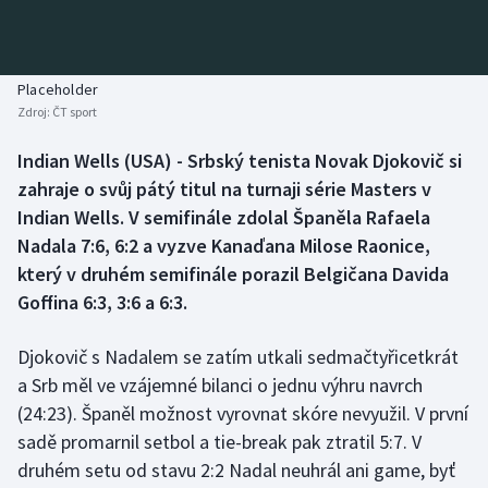
Baseball a softbal
Soutěže
Basketbal
Historické návraty
Placeholder
Zdroj:
ČT sport
Biatlon
Aplikace ČT sport
Indian Wells (USA) - Srbský tenista Novak Djokovič si
Boby a skeleton
AZ kvíz
zahraje o svůj pátý titul na turnaji série Masters v
Indian Wells. V semifinále zdolal Španěla Rafaela
Box
Nadala 7:6, 6:2 a vyzve Kanaďana Milose Raonice,
který v druhém semifinále porazil Belgičana Davida
Curling
Goffina 6:3, 3:6 a 6:3.
Dostihy
Djokovič s Nadalem se zatím utkali sedmačtyřicetkrát
Florbal
a Srb měl ve vzájemné bilanci o jednu výhru navrch
(24:23). Španěl možnost vyrovnat skóre nevyužil. V první
Futsal
sadě promarnil setbol a tie-break pak ztratil 5:7. V
druhém setu od stavu 2:2 Nadal neuhrál ani game, byť
Golf