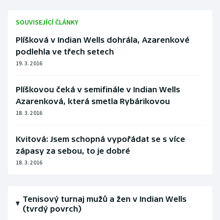
Olympijské hry
SOUVISEJÍCÍ ČLÁNKY
Parasport
Plíšková v Indian Wells dohrála, Azarenkové
podlehla ve třech setech
Plavání
19. 3. 2016
Plážový volejbal
Plíškovou čeká v semifinále v Indian Wells
Azarenková, která smetla Rybárikovou
Ragby
18. 3. 2016
Rychlobruslení
Kvitová: Jsem schopná vypořádat se s více
zápasy za sebou, to je dobré
Rychlostní kanoistika
18. 3. 2016
Short track
Tenisový turnaj mužů a žen v Indian Wells
Sportovní střelba
(tvrdý povrch)