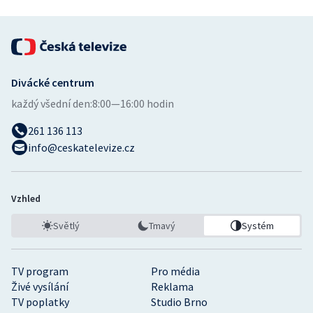
Divácké centrum
každý všední den:
8:00—16:00 hodin
261 136 113
info@ceskatelevize.cz
Vzhled
Světlý
Tmavý
Systém
TV program
Pro média
Živé vysílání
Reklama
TV poplatky
Studio Brno