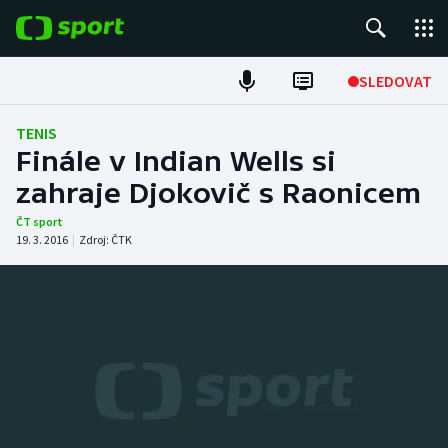
POPULÁRNÍ
SLEDOVAT
Fotbal
TENIS
Finále v Indian Wells si
Hokej
zahraje Djokovič s Raonicem
Tenis
ČT sport
19. 3. 2016
|
Zdroj:
ČTK
Atletika
Cyklistika
DALŠÍ SPORTY
Americký fotbal
NEPŘEHLÉDNĚTE