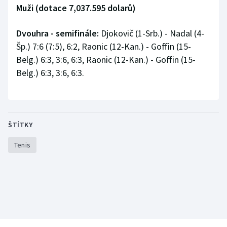
Muži (dotace 7,037.595 dolarů)
Stolní tenis
Triatlon
Dvouhra - semifinále:
Djokovič (1-Srb.) - Nadal (4-
Šp.) 7:6 (7:5), 6:2, Raonic (12-Kan.) - Goffin (15-
Veslování
Belg.) 6:3, 3:6, 6:3, Raonic (12-Kan.) - Goffin (15-
Belg.) 6:3, 3:6, 6:3.
Vodní slalom
Volejbal
ŠTÍTKY
Ostatní
Tenis