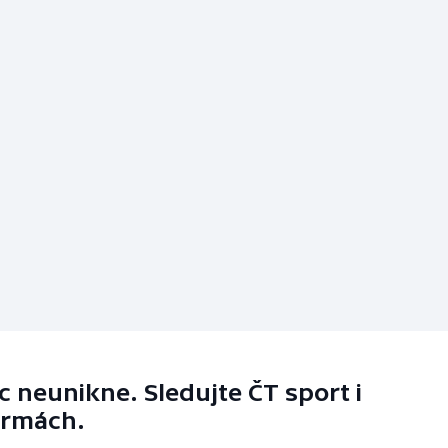
 neunikne. Sledujte ČT sport i
ormách.