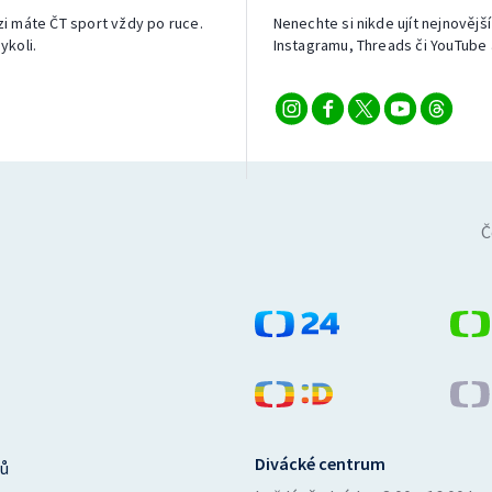
izi máte ČT sport vždy po ruce.
Nenechte si nikde ujít nejnovější
ykoli.
Instagramu, Threads či YouTube 
Č
Divácké centrum
ů