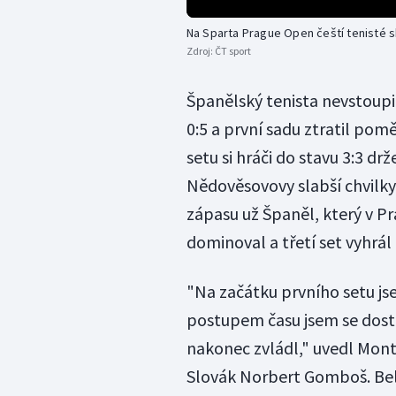
Na Sparta Prague Open čeští tenisté s
Zdroj:
ČT sport
Španělský tenista nevstoupi
0:5 a první sadu ztratil po
setu si hráči do stavu 3:3 dr
Nědověsovovy slabší chvilky 
zápasu už Španěl, který v P
dominoval a třetí set vyhrá
"Na začátku prvního setu jse
postupem času jsem se dosta
nakonec zvládl," uvedl Mont
Slovák Norbert Gomboš. Bel