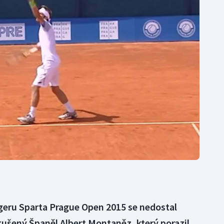
Moderní pětiboj
Triatlon
Motorsport
Veslování
Olympijské hry
Vodní slalom
Parasport
Volejbal
Plavání
Ostatní
Plážový volejbal
ngeru Sparta Prague Open 2015 se nedostal
kušený Španěl Albert Montaněz, který porazil