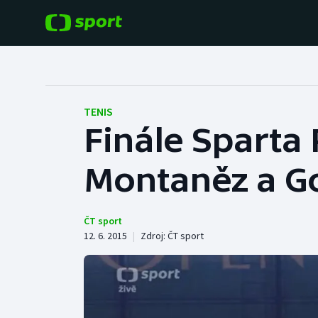
POPULÁRNÍ
DALŠÍ SPORTY
Fotbal
Americký fotbal
TENIS
Finále Sparta 
Hokej
Baseball a softbal
Montaněz a 
Tenis
Basketbal
Atletika
Biatlon
ČT sport
12. 6. 2015
|
Zdroj:
ČT sport
Cyklistika
Boby a skeleton
Box