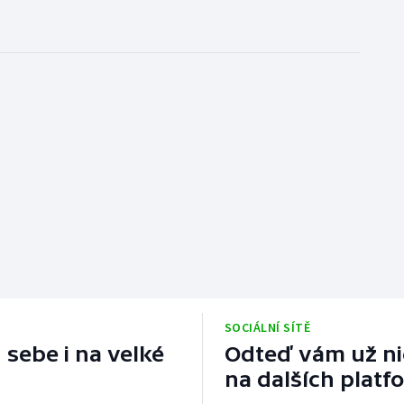
SOCIÁLNÍ SÍTĚ
 sebe i na velké
Odteď vám už nic
na dalších platf