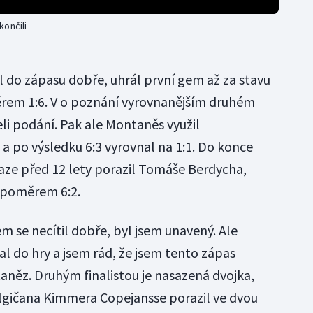
končili
l do zápasu dobře, uhrál první gem až za stavu
měrem 1:6. V o poznání vyrovnanějším druhém
želi podání. Pak ale Montaněs využil
a po výsledku 6:3 vyrovnal na 1:1. Do konce
raze před 12 lety porazil Tomáše Berdycha,
l poměrem 6:2.
m se necítil dobře, byl jsem unavený. Ale
l do hry a jsem rád, že jsem tento zápas
aněz. Druhým finalistou je nasazená dvojka,
gičana Kimmera Copejansse porazil ve dvou