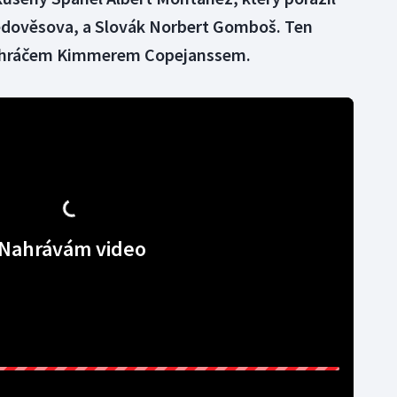
ědověsova, a Slovák Norbert Gomboš. Ten
ým hráčem Kimmerem Copejanssem.
Nahrávám video