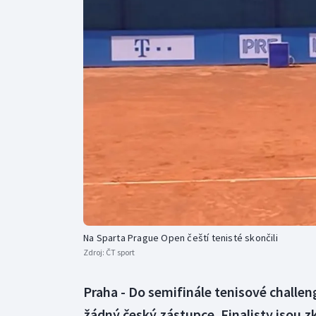
Curling
Dostihy
Florbal
Futsal
Golf
Gymnastika
Na Sparta Prague Open čeští tenisté skončili
Zdroj:
ČT sport
Praha - Do semifinále tenisové challe
žádný český zástupce. Finalisty jsou z