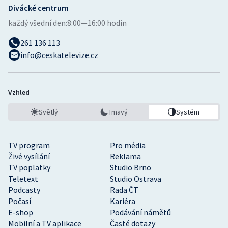
Divácké centrum
každý všední den:
8:00—16:00 hodin
261 136 113
info@ceskatelevize.cz
Vzhled
Světlý
Tmavý
Systém
TV program
Pro média
Živé vysílání
Reklama
TV poplatky
Studio Brno
Teletext
Studio Ostrava
Podcasty
Rada ČT
Počasí
Kariéra
E-shop
Podávání námětů
Mobilní a TV aplikace
Časté dotazy