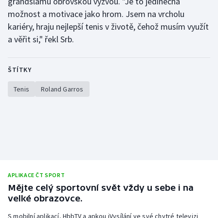
grandslamu obrovskou výzvou. "Je to jedinečná
možnost a motivace jako hrom. Jsem na vrcholu
kariéry, hraju nejlepší tenis v životě, čehož musím využít
a věřit si," řekl Srb.
ŠTÍTKY
Tenis
Roland Garros
APLIKACE ČT SPORT
Mějte celý sportovní svět vždy u sebe i na
velké obrazovce.
S mobilní aplikací, HbbTV a apkou iVysílání ve své chytré televizi