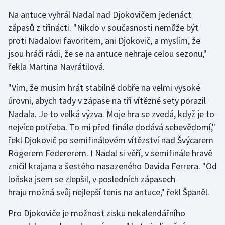
Stolní tenis
Na antuce vyhrál Nadal nad Djokovičem jedenáct
zápasů z třinácti. "Nikdo v současnosti nemůže být
Triatlon
proti Nadalovi favoritem, ani Djokovič, a myslím, že
jsou hráči rádi, že se na antuce nehraje celou sezonu,"
Veslování
řekla Martina Navrátilová.
Vodní slalom
"Vím, že musím hrát stabilně dobře na velmi vysoké
úrovni, abych tady v zápase na tři vítězné sety porazil
Volejbal
Nadala. Je to velká výzva. Moje hra se zvedá, když je to
nejvíce potřeba. To mi před finále dodává sebevědomí,"
Ostatní
řekl Djokovič po semifinálovém vítězství nad Švýcarem
Rogerem Federerem. I Nadal si věří, v semifinále hravě
zničil krajana a šestého nasazeného Davida Ferrera. "Od
loňska jsem se zlepšil, v posledních zápasech
hraju možná svůj nejlepší tenis na antuce," řekl Španěl.
Pro Djokoviče je možnost zisku nekalendářního