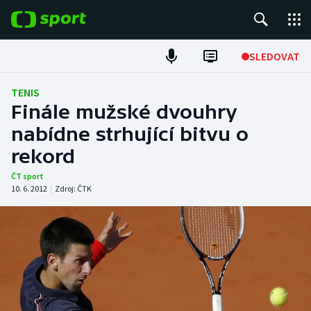
POPULÁRNÍ
SLEDOVAT
Fotbal
TENIS
Finále mužské dvouhry
Hokej
nabídne strhující bitvu o
rekord
Tenis
ČT sport
Atletika
10. 6. 2012
|
Zdroj:
ČTK
Cyklistika
DALŠÍ SPORTY
Americký fotbal
NEPŘEHLÉDNĚTE