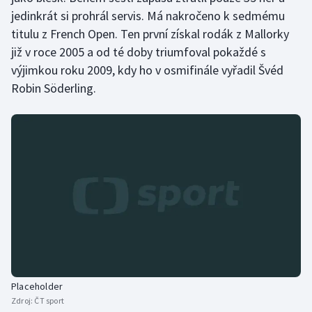
jedinkrát si prohrál servis. Má nakročeno k sedmému
Olympijské hry
titulu z French Open. Ten první získal rodák z Mallorky
již v roce 2005 a od té doby triumfoval pokaždé s
Parasport
výjimkou roku 2009, kdy ho v osmifinále vyřadil Švéd
Robin Söderling.
Plavání
Plážový volejbal
Ragby
Rychlobruslení
Rychlostní kanoistika
Short track
Placeholder
Sportovní střelba
Zdroj:
ČT sport