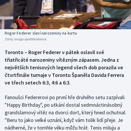
Baseball a softbal
Soutěže
Basketbal
Historické návraty
Biatlon
Aplikace ČT sport
Roger Federer slaví narozeniny na kurtu
Zdroj:
imago sportfotodienst
Boby a skeleton
AZ kvíz
Toronto – Roger Federer v pátek oslavil své
třiatřicáté narozeniny vítězným zápasem. Jedna z
Box
největších tenisových legend všech dob porazila ve
Curling
čtvrtfinále turnaje v Torontu Španěla Davida Ferrera
ve třech setech 6:3, 4:6 a 6:3.
Dostihy
Fanoušci Federerovi po první hře druhého setu zazpívali
Florbal
"Happy Birthday", po utkání dostal sedmnáctinásobný
grandslamový vítěz na dvorci dort, který hned ochutnal.
Futsal
"Beru to jako velké uznání, když vám tolik lidí přeje. Je
nádherné, že v tomhle věku můžu hrát. Tenis miluju a
Golf