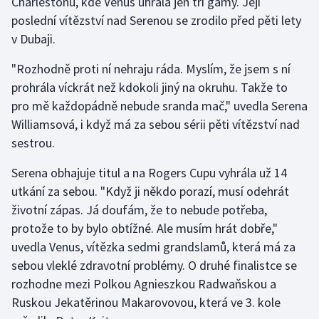
Charlestonu, kde Venus uhrála jen tři gamy. Její
Stolní tenis
poslední vítězství nad Serenou se zrodilo před pěti lety
v Dubaji.
Triatlon
"Rozhodně proti ní nehraju ráda. Myslím, že jsem s ní
Veslování
prohrála víckrát než kdokoli jiný na okruhu. Takže to
pro mě každopádně nebude sranda mač," uvedla Serena
Vodní slalom
Williamsová, i když má za sebou sérii pěti vítězství nad
sestrou.
Volejbal
Serena obhajuje titul a na Rogers Cupu vyhrála už 14
Ostatní
utkání za sebou. "Když ji někdo porazí, musí odehrát
životní zápas. Já doufám, že to nebude potřeba,
protože to by bylo obtížné. Ale musím hrát dobře,"
uvedla Venus, vítězka sedmi grandslamů, která má za
sebou vleklé zdravotní problémy. O druhé finalistce se
rozhodne mezi Polkou Agnieszkou Radwaňskou a
Ruskou Jekatěrinou Makarovovou, která ve 3. kole