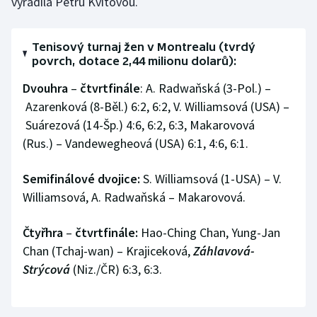
vyřadila Petru Kvitovou.
Tenisový turnaj žen v Montrealu (tvrdý
povrch, dotace 2,44 milionu dolarů):
Dvouhra
–
čtvrtfinále
: A. Radwaňská (3-Pol.) –
Azarenková (8-Běl.) 6:2, 6:2, V. Williamsová (USA) –
Suárezová (14-Šp.) 4:6, 6:2, 6:3, Makarovová
(Rus.) – Vandewegheová (USA) 6:1, 4:6, 6:1.
Semifinálové dvojice:
S. Williamsová (1-USA) – V.
Williamsová, A. Radwaňská – Makarovová.
Čtyřhra
–
čtvrtfinále:
Hao-Ching Chan, Yung-Jan
Chan (Tchaj-wan) – Krajiceková,
Záhlavová-
Strýcová
(Niz./ČR) 6:3, 6:3.