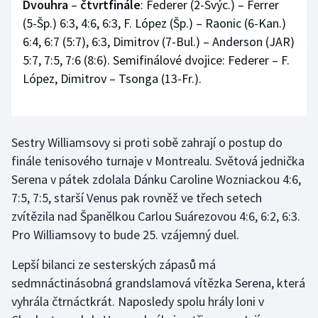
Dvouhra
–
čtvrtfinále
: Federer (2-Švýc.) – Ferrer
Olympijské hry
(5-Šp.) 6:3, 4:6, 6:3, F. López (Šp.) – Raonic (6-Kan.)
6:4, 6:7 (5:7), 6:3, Dimitrov (7-Bul.) – Anderson (JAR)
Parasport
5:7, 7:5, 7:6 (8:6). Semifinálové dvojice: Federer – F.
López, Dimitrov – Tsonga (13-Fr.).
Plavání
Plážový volejbal
Sestry Williamsovy si proti sobě zahrají o postup do
Ragby
finále tenisového turnaje v Montrealu. Světová jednička
Serena v pátek zdolala Dánku Caroline Wozniackou 4:6,
Rychlobruslení
7:5, 7:5, starší Venus pak rovněž ve třech setech
zvítězila nad Španělkou Carlou Suárezovou 4:6, 6:2, 6:3.
Rychlostní kanoistika
Pro Williamsovy to bude 25. vzájemný duel.
Short track
Lepší bilanci ze sesterských zápasů má
sedmnáctinásobná grandslamová vítězka Serena, která
Sportovní střelba
vyhrála čtrnáctkrát. Naposledy spolu hrály loni v