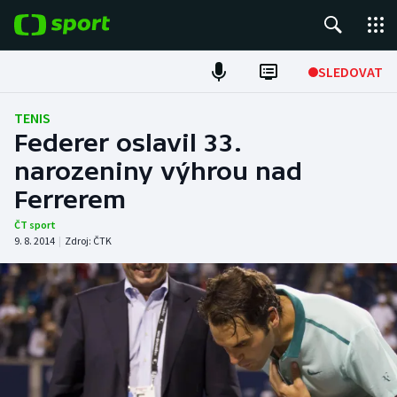
POPULÁRNÍ
SLEDOVAT
Fotbal
TENIS
Federer oslavil 33.
Hokej
narozeniny výhrou nad
Ferrerem
Tenis
ČT sport
Atletika
9. 8. 2014
|
Zdroj:
ČTK
Cyklistika
DALŠÍ SPORTY
Americký fotbal
NEPŘEHLÉDNĚTE