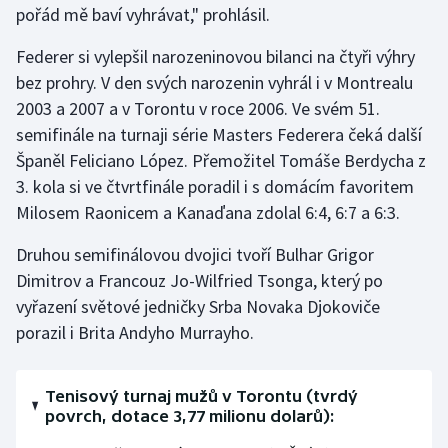
pořád mě baví vyhrávat," prohlásil.
Gymnastika
Federer si vylepšil narozeninovou bilanci na čtyři výhry
bez prohry. V den svých narozenin vyhrál i v Montrealu
Házená
2003 a 2007 a v Torontu v roce 2006. Ve svém 51.
semifinále na turnaji série Masters Federera čeká další
Jezdectví
Španěl Feliciano López. Přemožitel Tomáše Berdycha z
3. kola si ve čtvrtfinále poradil i s domácím favoritem
Judo
Milosem Raonicem a Kanaďana zdolal 6:4, 6:7 a 6:3.
Krasobruslení
Druhou semifinálovou dvojici tvoří Bulhar Grigor
Dimitrov a Francouz Jo-Wilfried Tsonga, který po
Lezení
vyřazení světové jedničky Srba Novaka Djokoviče
porazil i Brita Andyho Murrayho.
Lyže a snowboard
Moderní pětiboj
Tenisový turnaj mužů v Torontu (tvrdý
povrch, dotace 3,77 milionu dolarů):
Motorsport