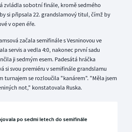
á zvládla sobotní finále, kromě sedmého
by si připsala 22. grandslamový titul, čímž by
ové v open éře.
liamsová začala semifinále s Vesninovou ve
ala servis a vedla 4:0, nakonec první sadu
končila ji sedmým esem. Padesátá hráčka
á si svou premiéru v semifinále grandslamu
ím turnajem se rozloučila "kanárem". "Měla jsem
eniných not," konstatovala Ruska.
jovala po sedmi letech do semifinále