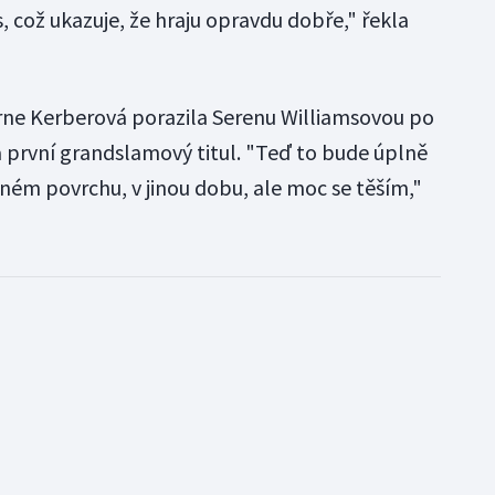
s, což ukazuje, že hraju opravdu dobře," řekla
rne Kerberová porazila Serenu Williamsovou po
la první grandslamový titul. "Teď to bude úplně
jiném povrchu, v jinou dobu, ale moc se těším,"