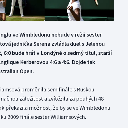
inglu ve Wimbledonu nebude v režii sester
ová jednička Serena zvládla duel s Jelenou
, 6:0 bude hrát v Londýně o sedmý titul, starší
glique Kerberovou 4:6 a 4:6. Dojde tak
ustralian Open.
liamsová proměnila semifinále s Ruskou
načnou záležitost a zvítězila za pouhých 48
pak překazila možnost, že by se ve Wimbledonu
ku 2009 finále sester Williamsových.