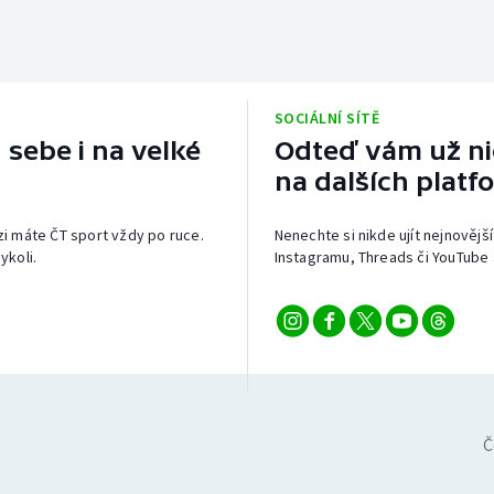
SOCIÁLNÍ SÍTĚ
 sebe i na velké
Odteď vám už nic
na dalších platf
izi máte ČT sport vždy po ruce.
Nenechte si nikde ujít nejnovější
ykoli.
Instagramu, Threads či YouTube 
Č