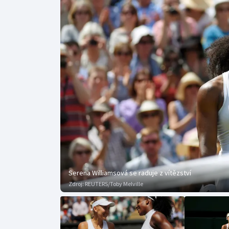
Curling
Dostihy
Florbal
Futsal
Golf
Gymnastika
Serena Williamsová se raduje z vítězství
Zdroj:
REUTERS/Toby Melville