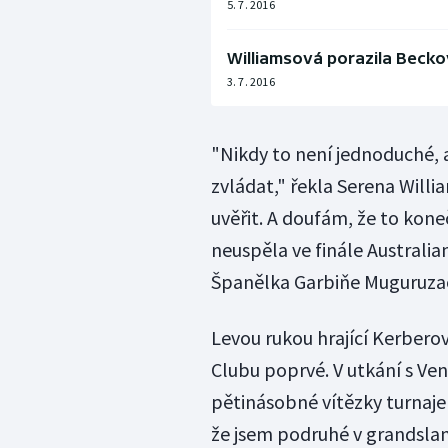
5. 7. 2016
Williamsová porazila Beck
3. 7. 2016
"Nikdy to není jednoduché, 
zvládat," řekla Serena Wil
uvěřit. A doufám, že to kone
neuspěla ve finále Australian
Španělka Garbiňe Muguruza
Levou rukou hrající Kerberov
Clubu poprvé. V utkání s Ven
pětinásobné vítězky turnaj
že jsem podruhé v grandslam