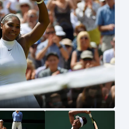
Moderní pětiboj
Triatlon
Motorsport
Veslování
Olympijské hry
Vodní slalom
Parasport
Volejbal
Plavání
Ostatní
Plážový volejbal