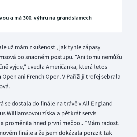
ovou a má 300. výhru na grandslamech
ale už mám zkušenosti, jak tyhle zápasy
liamsová po snadném postupu. "Ani tomu nemůžu
čně vyjde," uvedla Američanka, která letos
 Open ani French Open. V Paříži jí trofej sebrala
ová.
á se dostala do finále na trávě v All England
us Williamsovou získala pětkrát servis
e a proměnila hned první mečbol. "Mám radost,
ovém finále a že jsem dokázala porazit tak