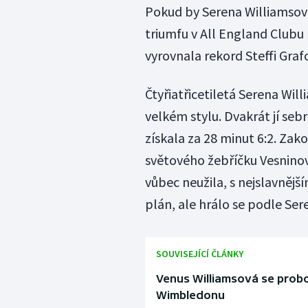
Pokud by Serena Williamsov
triumfu v All England Clubu 
vyrovnala rekord Steffi Graf
Čtyřiatřicetiletá Serena Wil
velkém stylu. Dvakrát jí sebr
získala za 28 minut 6:2. Za
světového žebříčku Vesninov
vůbec neužila, s nejslavnějš
plán, ale hrálo se podle Ser
SOUVISEJÍCÍ ČLÁNKY
Venus Williamsová se probo
Wimbledonu