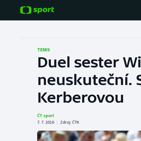
POPULÁRNÍ
DALŠÍ SPORTY
Fotbal
Americký fotbal
TENIS
Duel sester W
Hokej
Baseball a softbal
neuskuteční. 
Tenis
Basketbal
Atletika
Kerberovou
Biatlon
Cyklistika
Boby a skeleton
ČT sport
7. 7. 2016
|
Zdroj:
ČTK
Box