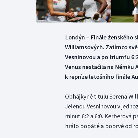
Londýn – Finále ženského s
Williamsových. Zatímco svět
Vesninovou a po triumfu 6:2
Venus nestačila na Němku An
k repríze letošního finále A
Obhájkyně titulu Serena Wil
Jelenou Vesninovou v jednoz
minut 6:2 a 6:0. Kerberová 
hrálo popáté a poprvé od ro