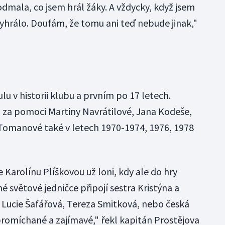
mala, co jsem hrál žáky. A vždycky, když jsem
vyhrálo. Doufám, že tomu ani teď nebude jinak,"
lu v historii klubu a prvním po 17 letech.
 i za pomoci Martiny Navrátilové, Jana Kodeše,
Tomanové také v letech 1970-1974, 1976, 1978
e Karolínu Plíškovou už loni, kdy ale do hry
é světové jedničce připojí sestra Kristýna a
 Lucie Šafářová, Tereza Smitková, nebo česká
 promíchané a zajímavé," řekl kapitán Prostějova