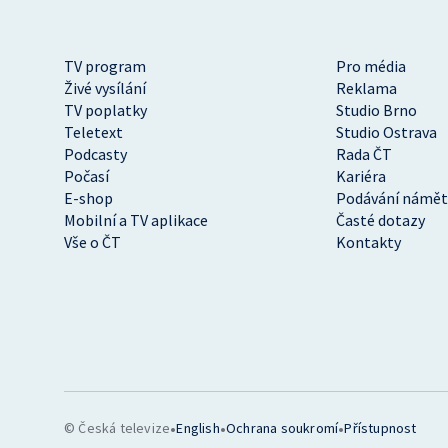
TV program
Pro média
Živé vysílání
Reklama
TV poplatky
Studio Brno
Teletext
Studio Ostrava
Podcasty
Rada ČT
Počasí
Kariéra
E-shop
Podávání námět
Mobilní a TV aplikace
Časté dotazy
Vše o ČT
Kontakty
•
•
•
© Česká televize
English
Ochrana soukromí
Přístupnost