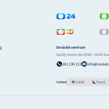
Divácké centrum
ů
každý všední den:
8:00—16:00 ho
261 136 113
info@ceskate
Vzhled
Světlý
Tmavý