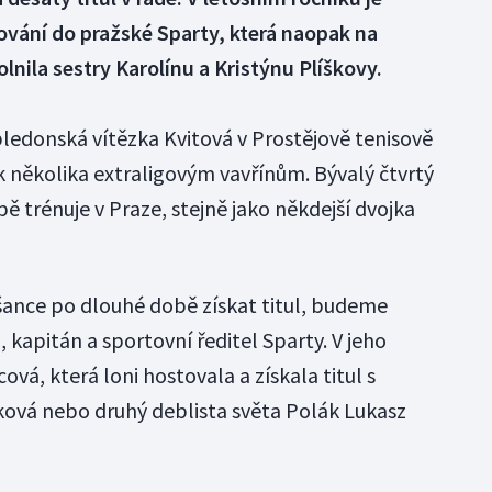
ování do pražské Sparty, která naopak na
lnila sestry Karolínu a Kristýnu Plíškovy.
edonská vítězka Kvitová v Prostějově tenisově
k několika extraligovým vavřínům. Bývalý čtvrtý
bě trénuje v Praze, stejně jako někdejší dvojka
 šance po dlouhé době získat titul, budeme
, kapitán a sportovní ředitel Sparty. V jeho
vá, která loni hostovala a získala titul s
ková nebo druhý deblista světa Polák Lukasz