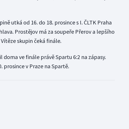
pině utká od 16. do 18. prosince s I. ČLTK Praha
ihlava. Prostějov má za soupeře Přerov a lepšího
 Vítěze skupin čeká finále.
l doma ve finále právě Spartu 6:2 na zápasy.
0. prosince v Praze na Spartě.