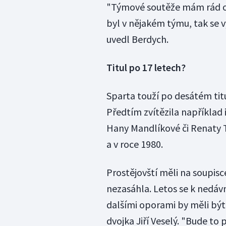
"Týmové soutěže mám rád od
byl v nějakém týmu, tak se 
uvedl Berdych.
Titul po 17 letech?
Sparta touží po desátém titu
Předtím zvítězila například
Hany Mandlíkové či Renaty 
a v roce 1980.
Prostějovští měli na soupisc
nezasáhla. Letos se k nedávn
dalšími oporami by měli být
dvojka Jiří Veselý. "Bude to