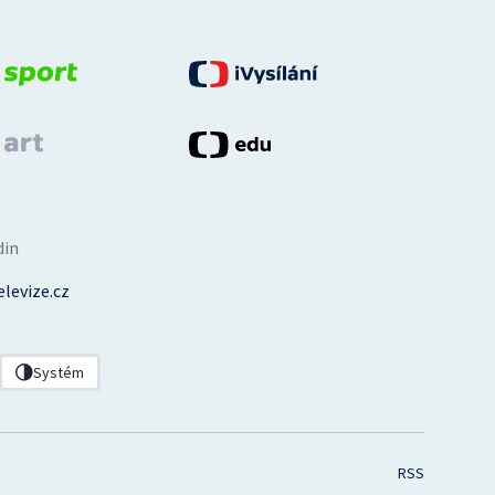
din
levize.cz
Systém
RSS