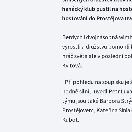
hanácký klub pustil na host
hostování do Prostějova uvo
Berdych i dvojnásobná wimbl
vyrostli a družstvu pomohli 
hráč světa ale v poslední do
Kvitová.
"Při pohledu na soupisku je
hodně silní," uvedl Petr Luxa
týmu jsou také Barbora Strýco
Prostějovem, Kateřina Sinia
Kubot.