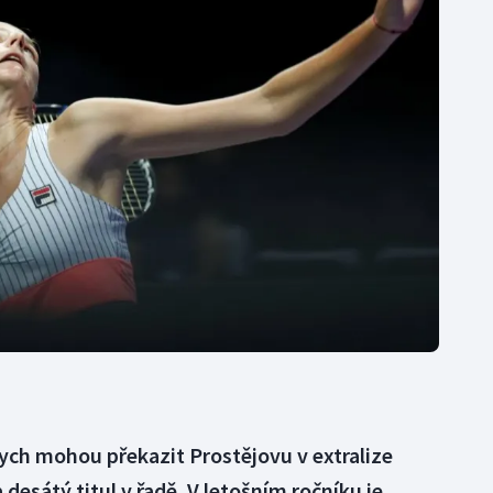
Moderní pětiboj
Triatlon
Motorsport
Veslování
Olympijské hry
Vodní slalom
Parasport
Volejbal
Plavání
Ostatní
Plážový volejbal
ych mohou překazit Prostějovu v extralize
desátý titul v řadě. V letošním ročníku je