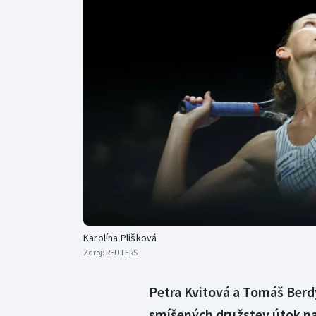
Curling
Dostihy
Florbal
Futsal
Golf
Gymnastika
Karolína Plíšková
Zdroj:
REUTERS
Petra Kvitová a Tomáš Berd
smíšených družstev útok na 