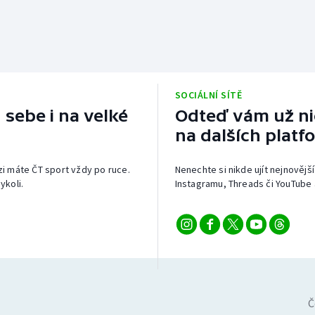
SOCIÁLNÍ SÍTĚ
 sebe i na velké
Odteď vám už nic
na dalších platf
izi máte ČT sport vždy po ruce.
Nenechte si nikde ujít nejnovější
ykoli.
Instagramu, Threads či YouTube 
Č