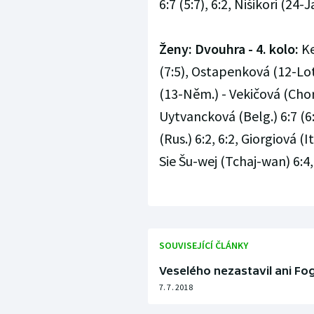
6:7 (5:7), 6:2, Nišikori (24-Ja
Ženy: Dvouhra - 4. kolo:
Ke
(7:5), Ostapenková (12-Lot.
(13-Něm.) - Vekičová (Chorv
Uytvancková (Belg.) 6:7 (6:
(Rus.) 6:2, 6:2, Giorgiová (I
Sie Šu-wej (Tchaj-wan) 6:4, 
SOUVISEJÍCÍ ČLÁNKY
Veselého nezastavil ani Fog
7. 7. 2018