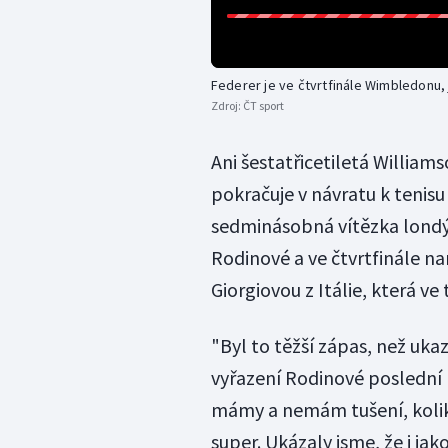
Federer je ve čtvrtfinále Wimbledonu, 
Zdroj:
ČT sport
Ani šestatřicetiletá William
pokračuje v návratu k tenis
sedminásobná vítězka lond
Rodinové a ve čtvrtfinále n
Giorgiovou z Itálie, která ve
"Byl to těžší zápas, než ukaz
vyřazení Rodinové poslední 
mámy a nemám tušení, kolikrá
super. Ukázaly jsme, že i ja