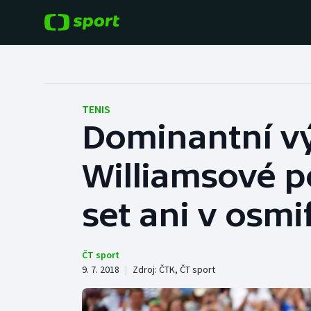
POPULÁRNÍ
DALŠÍ SPORTY
Fotbal
Americký fotbal
TENIS
Dominantní v
Hokej
Baseball a softbal
Williamsové po
Tenis
Basketbal
Atletika
set ani v osmi
Biatlon
Cyklistika
Boby a skeleton
ČT sport
9. 7. 2018
|
Zdroj:
ČTK
,
ČT sport
Box