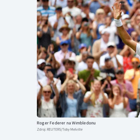
Curling
Dostihy
Florbal
Futsal
Golf
Gymnastika
Roger Federer na Wimbledonu
Zdroj:
REUTERS/Toby Melville