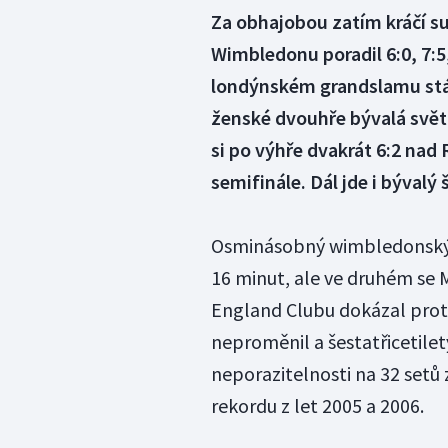
Za obhajobou zatím kráčí su
Wimbledonu poradil 6:0, 7:5
londýnském grandslamu stále
ženské dvouhře bývalá svět
si po výhře dvakrát 6:2 nad
semifinále. Dál jde i býval
Osminásobný wimbledonský 
16 minut, ale ve druhém se Ma
England Clubu dokázal proti
neproměnil a šestatřicetilet
neporazitelnosti na 32 setů 
rekordu z let 2005 a 2006.