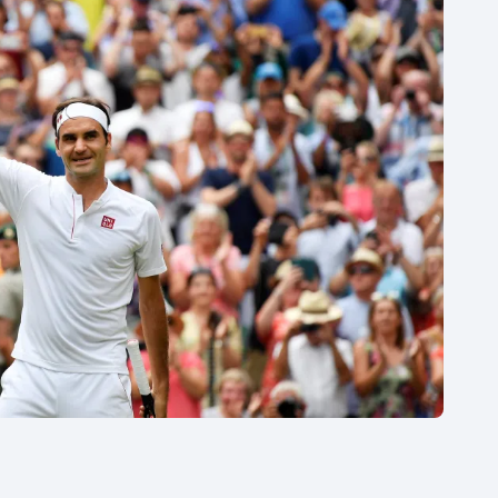
Moderní pětiboj
Triatlon
Motorsport
Veslování
Olympijské hry
Vodní slalom
Parasport
Volejbal
Plavání
Ostatní
Plážový volejbal