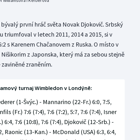
í Williamsová i Kerberová
ké bývalý první hráč světa Novak Djokovič. Srbský
 triumfoval v letech 2011, 2014 a 2015, si v
a 6:2 s Karenem Chačanovem z Ruska. O místo v
m Nišikorim z Japonska, který má za sebou stejně
 zaviněné zraněním.
lamový turnaj Wimbledon v Londýně:
derer (1-Švýc.) - Mannarino (22-Fr.) 6:0, 7:5,
s (Fr.) 7:6 (7:4), 7:6 (7:2), 5:7, 7:6 (7:4), Isner
 6:4, 7:6 (10:8), 7:6 (7:4), Djokovič (12-Srb.) -
:2, Raonic (13-Kan.) - McDonald (USA) 6:3, 6:4,