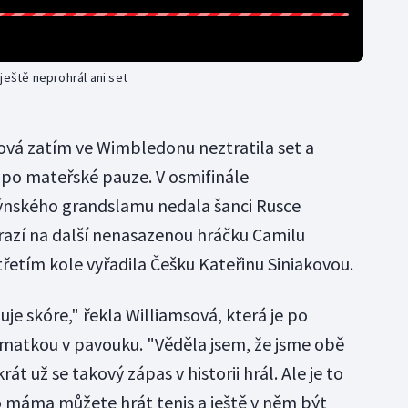
ještě neprohrál ani set
sová zatím ve Wimbledonu neztratila set a
u po mateřské pauze. V osmifinále
ýnského grandslamu nedala šanci Rusce
arazí na další nenasazenou hráčku Camilu
 třetím kole vyřadila Češku Kateřinu Siniakovou.
uje skóre," řekla Williamsová, která je po
matkou v pavouku. "Věděla jsem, že jsme obě
t už se takový zápas v historii hrál. Ale je to
ko máma můžete hrát tenis a ještě v něm být