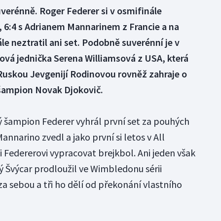
verénně. Roger Federer si v osmifinále
, 6:4 s Adrianem Mannarinem z Francie a na
 neztratil ani set. Podobně suverénní je v
ová jednička Serena Williamsová z USA, která
 Ruskou Jevgenijí Rodinovou rovněž zahraje o
ý šampion Novak Djokovič.
šampion Federer vyhrál první set za pouhých
nnarino zvedl a jako první si letos v All
 Federerovi vypracovat brejkbol. Ani jeden však
ý Švýcar prodloužil ve Wimbledonu sérii
za sebou a tři ho dělí od překonání vlastního