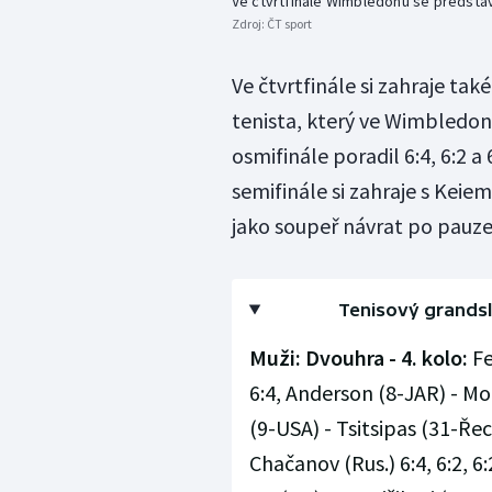
Ve čtvrtfinále Wimbledonu se představ
Zdroj:
ČT sport
Ve čtvrtfinále si zahraje ta
tenista, který ve Wimbledonu
osmifinále poradil 6:4, 6:2 
semifinále si zahraje s Keie
jako soupeř návrat po pauze
Tenisový grands
Muži: Dvouhra - 4. kolo:
Fe
6:4, Anderson (8-JAR) - Monfil
(9-USA) - Tsitsipas (31-Řec.)
Chačanov (Rus.) 6:4, 6:2, 6