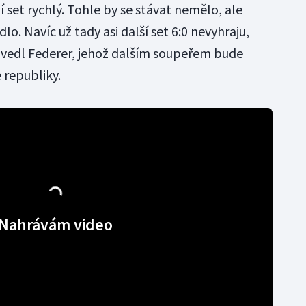
í set rychlý. Tohle by se stávat nemělo, ale
o. Navíc už tady asi další set 6:0 nevyhraju,
uvedl Federer, jehož dalším soupeřem bude
 republiky.
Nahrávám video