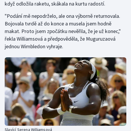
když odložila raketu, skákala na kurtu radostí.
Stolní tenis
"Podání mě nepodrželo, ale ona výborně returnovala.
Triatlon
Bojovala tvrdě až do konce a musela jsem hodně
makat. Proto jsem zpočátku nevěřila, že je už konec,"
Veslování
řekla Williamsová a předpověděla, že Muguruzaová
jednou Wimbledon vyhraje.
Vodní slalom
Volejbal
Ostatní
Slavící Serena Williamsová