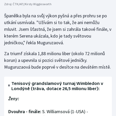
Zdroj:
ČTK/AP//Kirsty Wigglesworth
Španělka byla na svůj výkon pyšná a přes prohru se po
utkání usmívala. "Užívám si to tak, že ani nemůžu
mluvit. Jsem šťastná, že jsem si zahrála takové finále, v
kterém Serena ukázala, kdo je tady světovou
jedničkou," řekla Muguruzaová.
Za triumf získala 1,88 milionu liber (okolo 72 milionů
korun) a upevnila si pozici světové jedničky.
Muguruzaová bude poprvé v desítce na devátém místě.
Tenisový grandslamový turnaj Wimbledon v
Londýně (tráva, dotace 26,5 milionu liber):
Ženy:
Dvouhra - finále:
S. Williamsová (1-USA) -