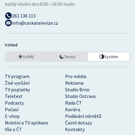
každý všední den:
8:00—16:00 hodin
261 136 113
info@ceskatelevize.cz
Vzhled
Světlý
Tmavý
Systém
TV program
Pro média
Živé vysílání
Reklama
TV poplatky
Studio Brno
Teletext
Studio Ostrava
Podcasty
Rada ČT
Počasí
Kariéra
E-shop
Podávání námětů
Mobilní a TV aplikace
Časté dotazy
Vše o ČT
Kontakty