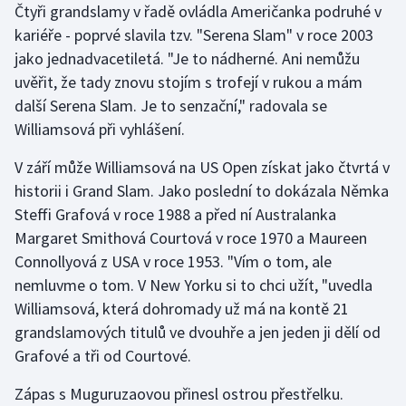
Čtyři grandslamy v řadě ovládla Američanka podruhé v
kariéře - poprvé slavila tzv. "Serena Slam" v roce 2003
Gymnastika
jako jednadvacetiletá. "Je to nádherné. Ani nemůžu
uvěřit, že tady znovu stojím s trofejí v rukou a mám
Házená
další Serena Slam. Je to senzační," radovala se
Williamsová při vyhlášení.
Jezdectví
V září může Williamsová na US Open získat jako čtvrtá v
Judo
historii i Grand Slam. Jako poslední to dokázala Němka
Steffi Grafová v roce 1988 a před ní Australanka
Krasobruslení
Margaret Smithová Courtová v roce 1970 a Maureen
Lezení
Connollyová z USA v roce 1953. "Vím o tom, ale
nemluvme o tom. V New Yorku si to chci užít, "uvedla
Lyže a snowboard
Williamsová, která dohromady už má na kontě 21
grandslamových titulů ve dvouhře a jen jeden ji dělí od
Moderní pětiboj
Grafové a tři od Courtové.
Motorsport
Zápas s Muguruzaovou přinesl ostrou přestřelku.