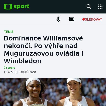
POPULÁRNÍ
SLEDOVAT
Fotbal
TENIS
Dominance Williamsové
Hokej
nekončí. Po výhře nad
Muguruzaovou ovládla i
Tenis
Wimbledon
Atletika
ČT sport
11. 7. 2015
|
Zdroj:
ČT sport
Cyklistika
DALŠÍ SPORTY
Americký fotbal
NEPŘEHLÉDNĚTE