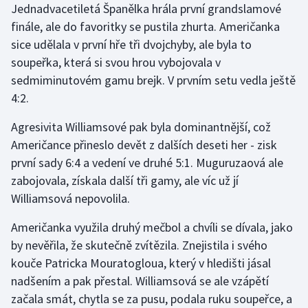
Jednadvacetiletá Španělka hrála první grandslamové
Olympijské hry
finále, ale do favoritky se pustila zhurta. Američanka
sice udělala v první hře tři dvojchyby, ale byla to
Parasport
soupeřka, která si svou hrou vybojovala v
sedmiminutovém gamu brejk. V prvním setu vedla ještě
Plavání
4:2.
Plážový volejbal
Agresivita Williamsové pak byla dominantnější, což
Američance přineslo devět z dalších deseti her - zisk
Ragby
první sady 6:4 a vedení ve druhé 5:1. Muguruzaová ale
zabojovala, získala další tři gamy, ale víc už jí
Rychlobruslení
Williamsová nepovolila.
Rychlostní kanoistika
Američanka využila druhý mečbol a chvíli se dívala, jako
by nevěřila, že skutečně zvítězila. Znejistila i svého
Short track
kouče Patricka Mouratogloua, který v hledišti jásal
nadšením a pak přestal. Williamsová se ale vzápětí
Sportovní střelba
začala smát, chytla se za pusu, podala ruku soupeřce, a