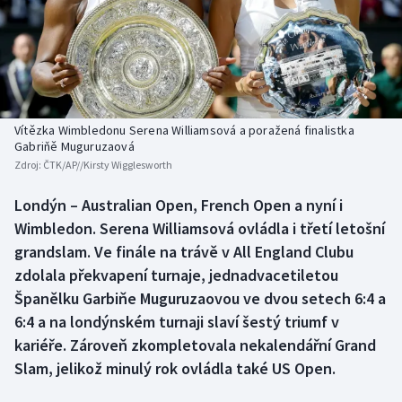
Baseball a softbal
Soutěže
Basketbal
Historické návraty
Biatlon
Aplikace ČT sport
Vítězka Wimbledonu Serena Williamsová a poražená finalistka
Boby a skeleton
AZ kvíz
Gabriňě Muguruzaová
Zdroj:
ČTK/AP//Kirsty Wigglesworth
Box
Londýn – Australian Open, French Open a nyní i
Wimbledon. Serena Williamsová ovládla i třetí letošní
Curling
grandslam. Ve finále na trávě v All England Clubu
Dostihy
zdolala překvapení turnaje, jednadvacetiletou
Španělku Garbiňe Muguruzaovou ve dvou setech 6:4 a
Florbal
6:4 a na londýnském turnaji slaví šestý triumf v
kariéře. Zároveň zkompletovala nekalendářní Grand
Futsal
Slam, jelikož minulý rok ovládla také US Open.
Golf