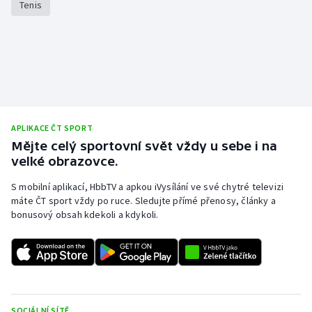
Tenis
Stolní tenis
Triatlon
Veslování
Vodní slalom
APLIKACE ČT SPORT
Volejbal
Mějte celý sportovní svět vždy u sebe i na
velké obrazovce.
Ostatní
S mobilní aplikací, HbbTV a apkou iVysílání ve své chytré televizi
máte ČT sport vždy po ruce. Sledujte přímé přenosy, články a
bonusový obsah kdekoli a kdykoli.
SOCIÁLNÍ SÍTĚ