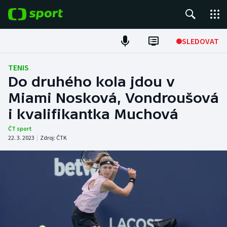
POPULÁRNÍ
SLEDOVAT
Fotbal
TENIS
Do druhého kola jdou v
Hokej
Miami Nosková, Vondroušová
i kvalifikantka Muchová
Tenis
ČT sport
Atletika
22. 3. 2023
|
Zdroj:
ČTK
Cyklistika
DALŠÍ SPORTY
Americký fotbal
NEPŘEHLÉDNĚTE