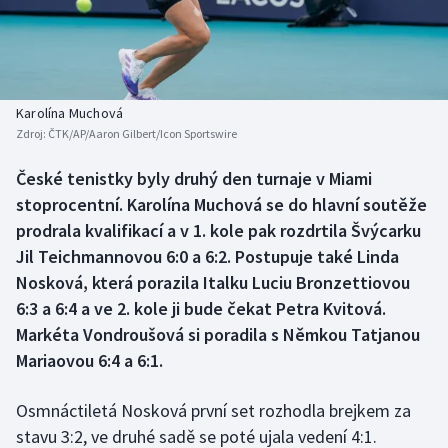
Baseball a softbal
Soutěže
Basketbal
Historické návraty
Biatlon
Aplikace ČT sport
Karolína Muchová
Zdroj:
ČTK/AP/Aaron Gilbert/Icon Sportswire
Boby a skeleton
AZ kvíz
České tenistky byly druhý den turnaje v Miami
stoprocentní. Karolína Muchová se do hlavní soutěže
Box
prodrala kvalifikací a v 1. kole pak rozdrtila Švýcarku
Curling
Jil Teichmannovou 6:0 a 6:2. Postupuje také Linda
Nosková, která porazila Italku Luciu Bronzettiovou
Dostihy
6:3 a 6:4 a ve 2. kole ji bude čekat Petra Kvitová.
Markéta Vondroušová si poradila s Němkou Tatjanou
Florbal
Mariaovou 6:4 a 6:1.
Futsal
Osmnáctiletá Nosková první set rozhodla brejkem za
stavu 3:2, ve druhé sadě se poté ujala vedení 4:1.
Golf