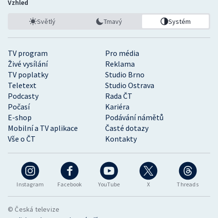
Vzhled
Světlý
Tmavý
Systém
TV program
Pro média
Živé vysílání
Reklama
TV poplatky
Studio Brno
Teletext
Studio Ostrava
Podcasty
Rada ČT
Počasí
Kariéra
E-shop
Podávání námětů
Mobilní a TV aplikace
Časté dotazy
Vše o ČT
Kontakty
Instagram
Facebook
YouTube
X
Threads
© Česká televize