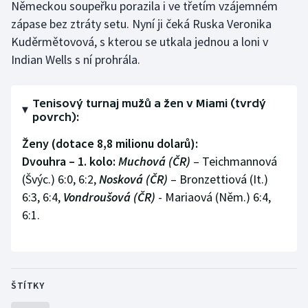
Německou soupeřku porazila i ve třetím vzájemném
Olympijské hry
zápase bez ztráty setu. Nyní ji čeká Ruska Veronika
Kuděrmětovová, s kterou se utkala jednou a loni v
Parasport
Indian Wells s ní prohrála.
Plavání
Tenisový turnaj mužů a žen v Miami (tvrdý
povrch):
Plážový volejbal
Ženy (dotace 8,8 milionu dolarů):
Ragby
Dvouhra – 1. kolo:
Muchová (ČR)
– Teichmannová
(Švýc.) 6:0, 6:2,
Nosková (ČR)
– Bronzettiová (It.)
Rychlobruslení
6:3, 6:4,
Vondroušová (ČR)
- Mariaová (Něm.) 6:4,
6:1.
Rychlostní kanoistika
Short track
Sportovní střelba
ŠTÍTKY