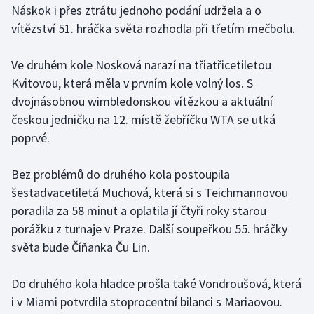
Náskok i přes ztrátu jednoho podání udržela a o
vítězství 51. hráčka světa rozhodla při třetím mečbolu.
Gymnastika
Ve druhém kole Nosková narazí na třiatřicetiletou
Házená
Kvitovou, která měla v prvním kole volný los. S
Jezdectví
dvojnásobnou wimbledonskou vítězkou a aktuální
českou jedničku na 12. místě žebříčku WTA se utká
Judo
poprvé.
Krasobruslení
Bez problémů do druhého kola postoupila
šestadvacetiletá Muchová, která si s Teichmannovou
Lezení
poradila za 58 minut a oplatila jí čtyři roky starou
porážku z turnaje v Praze. Další soupeřkou 55. hráčky
Lyže a snowboard
světa bude Číňanka Ču Lin.
Moderní pětiboj
Do druhého kola hladce prošla také Vondroušová, která
i v Miami potvrdila stoprocentní bilanci s Mariaovou.
Motorsport