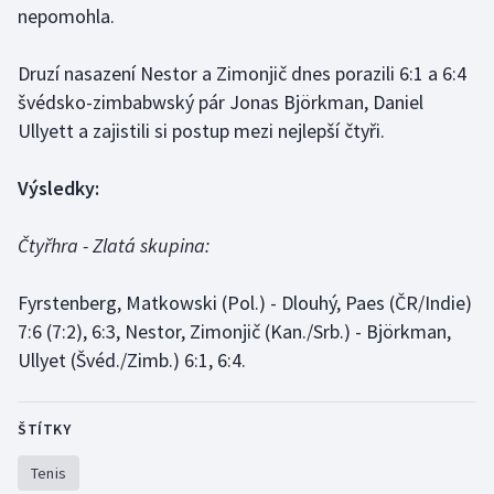
nepomohla.
Gymnastika
Druzí nasazení Nestor a Zimonjič dnes porazili 6:1 a 6:4
švédsko-zimbabwský pár Jonas Björkman, Daniel
Házená
Ullyett a zajistili si postup mezi nejlepší čtyři.
Jezdectví
Výsledky:
Judo
Čtyřhra - Zlatá skupina:
Krasobruslení
Fyrstenberg, Matkowski (Pol.) - Dlouhý, Paes (ČR/Indie)
Lezení
7:6 (7:2), 6:3, Nestor, Zimonjič (Kan./Srb.) - Björkman,
Ullyet (Švéd./Zimb.) 6:1, 6:4.
Lyže a snowboard
Moderní pětiboj
ŠTÍTKY
Tenis
Motorsport