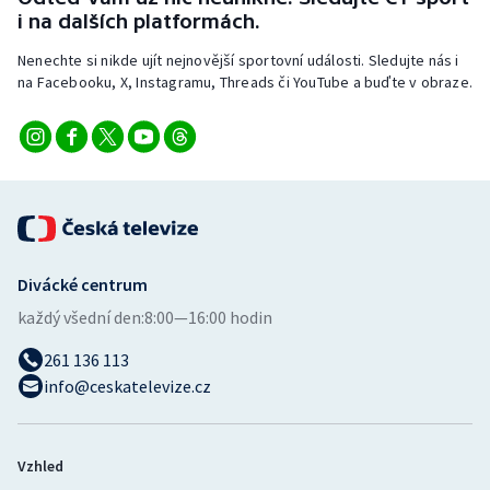
Stolní tenis
i na dalších platformách.
Nenechte si nikde ujít nejnovější sportovní události. Sledujte nás i
Triatlon
na Facebooku, X, Instagramu, Threads či YouTube a buďte v obraze.
Veslování
Vodní slalom
Volejbal
Ostatní
Divácké centrum
každý všední den:
8:00—16:00 hodin
261 136 113
info@ceskatelevize.cz
Vzhled