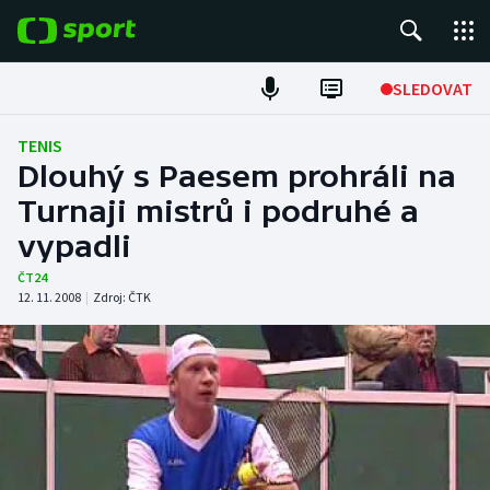
POPULÁRNÍ
SLEDOVAT
Fotbal
TENIS
Dlouhý s Paesem prohráli na
Hokej
Turnaji mistrů i podruhé a
vypadli
Tenis
ČT24
Atletika
12. 11. 2008
|
Zdroj:
ČTK
Cyklistika
DALŠÍ SPORTY
Americký fotbal
NEPŘEHLÉDNĚTE