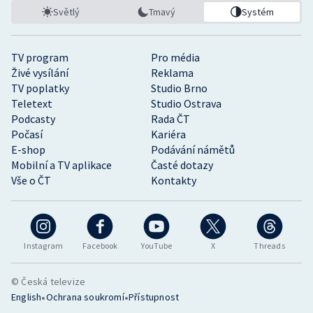
Světlý
Tmavý
Systém
TV program
Pro média
Živé vysílání
Reklama
TV poplatky
Studio Brno
Teletext
Studio Ostrava
Podcasty
Rada ČT
Počasí
Kariéra
E-shop
Podávání námětů
Mobilní a TV aplikace
Časté dotazy
Vše o ČT
Kontakty
Instagram
Facebook
YouTube
X
Threads
© Česká televize
•
•
English
Ochrana soukromí
Přístupnost