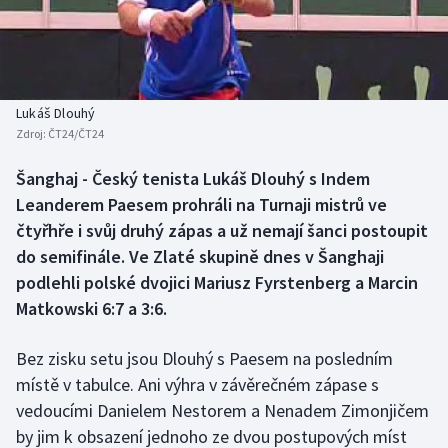
Baseball a softbal
Soutěže
Basketbal
Historické návraty
Biatlon
Aplikace ČT sport
Lukáš Dlouhý
Zdroj:
ČT24/ČT24
Boby a skeleton
AZ kvíz
Šanghaj - Český tenista Lukáš Dlouhý s Indem
Leanderem Paesem prohráli na Turnaji mistrů ve
Box
čtyřhře i svůj druhý zápas a už nemají šanci postoupit
Curling
do semifinále. Ve Zlaté skupině dnes v Šanghaji
podlehli polské dvojici Mariusz Fyrstenberg a Marcin
Dostihy
Matkowski 6:7 a 3:6.
Florbal
Bez zisku setu jsou Dlouhý s Paesem na posledním
místě v tabulce. Ani výhra v závěrečném zápase s
Futsal
vedoucími Danielem Nestorem a Nenadem Zimonjičem
by jim k obsazení jednoho ze dvou postupových míst
Golf