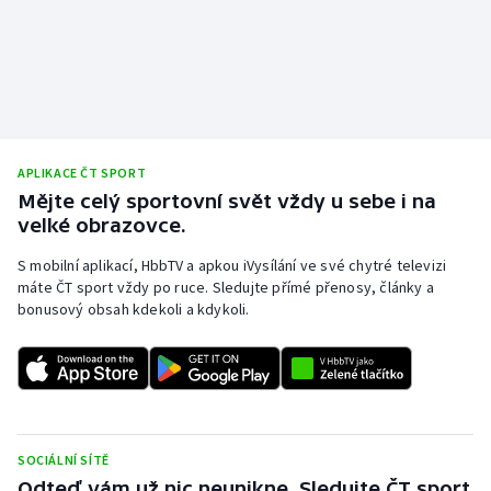
Olympijské hry
Parasport
Plavání
APLIKACE ČT SPORT
Plážový volejbal
Mějte celý sportovní svět vždy u sebe i na
velké obrazovce.
Ragby
S mobilní aplikací, HbbTV a apkou iVysílání ve své chytré televizi
máte ČT sport vždy po ruce. Sledujte přímé přenosy, články a
Rychlobruslení
bonusový obsah kdekoli a kdykoli.
Rychlostní kanoistika
Short track
Sportovní střelba
SOCIÁLNÍ SÍTĚ
Odteď vám už nic neunikne. Sledujte ČT sport