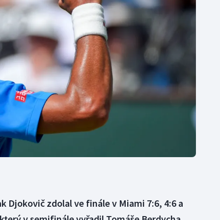
Moderní pětiboj
Triatlon
Motorsport
Veslování
Olympijské hry
Vodní slalom
Parasport
Volejbal
Plavání
Ostatní
Plážový volejbal
 Djokovič zdolal ve finále v Miami 7:6, 4:6 a
který v semifinále vyřadil Tomáše Berdycha.