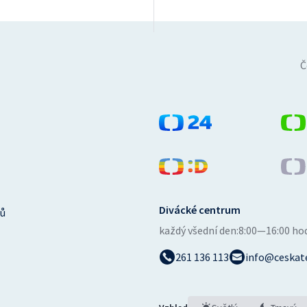
Č
Divácké centrum
ů
každý všední den:
8:00—16:00 ho
261 136 113
info@ceskate