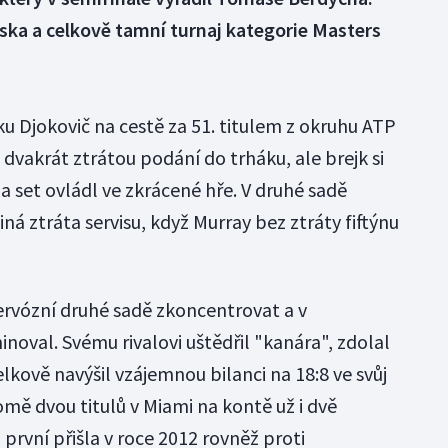
oňska a celkově tamní turnaj kategorie Masters
u Djokovič na cestě za 51. titulem z okruhu ATP
 dvakrát ztrátou podání do trháku, ale brejk si
a set ovládl ve zkrácené hře. V druhé sadě
ná ztráta servisu, když Murray bez ztráty fiftýnu
nervózní druhé sadě zkoncentrovat a v
noval. Svému rivalovi uštědřil "kanára", zdolal
lkově navýšil vzájemnou bilanci na 18:8 ve svůj
mě dvou titulů v Miami na kontě už i dvě
 první přišla v roce 2012 rovněž proti