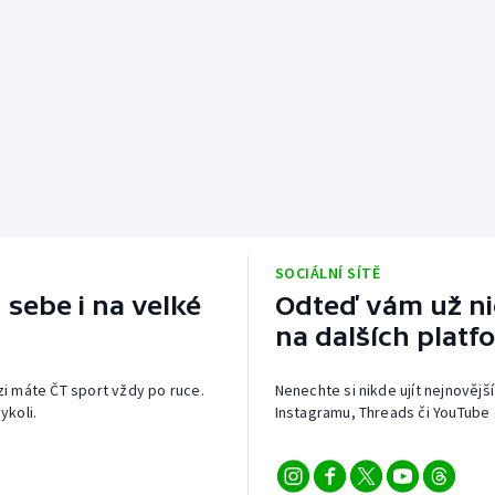
SOCIÁLNÍ SÍTĚ
 sebe i na velké
Odteď vám už nic
na dalších platf
izi máte ČT sport vždy po ruce.
Nenechte si nikde ujít nejnovější
ykoli.
Instagramu, Threads či YouTube 