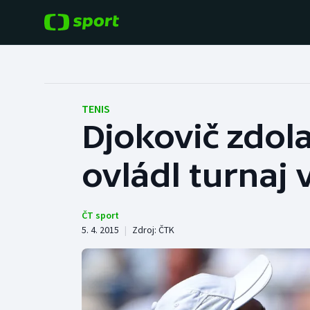
POPULÁRNÍ
DALŠÍ SPORTY
Fotbal
Americký fotbal
TENIS
Djokovič zdol
Hokej
Baseball a softbal
ovládl turnaj 
Tenis
Basketbal
Atletika
Biatlon
ČT sport
5. 4. 2015
|
Zdroj:
ČTK
Cyklistika
Boby a skeleton
Box