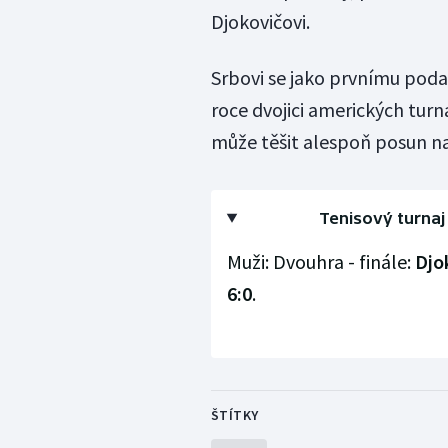
Djokovičovi.
Srbovi se jako prvnímu podař
roce dvojici amerických turn
může těšit alespoň posun na
Tenisový turnaj
Muži: Dvouhra - finále:
Djok
6:0
.
ŠTÍTKY