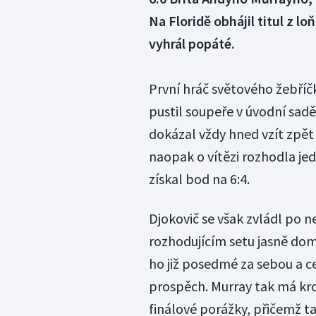
Na Floridě obhájil titul z l
vyhrál popáté.
První hráč světového žebříčk
pustil soupeře v úvodní sadě
dokázal vždy hned vzít zpět 
naopak o vítězi rozhodla jedi
získal bod na 6:4.
Djokovič se však zvládl po 
rozhodujícím setu jasně domi
ho již posedmé za sebou a ce
prospěch. Murray tak má kro
finálové porážky, přičemž ta