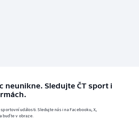
 neunikne. Sledujte ČT sport i
ormách.
 sportovní události. Sledujte nás i na Facebooku, X,
a buďte v obraze.