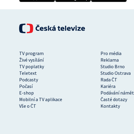
TV program
Pro média
Živé vysílání
Reklama
TV poplatky
Studio Brno
Teletext
Studio Ostrava
Podcasty
Rada ČT
Počasí
Kariéra
E-shop
Podávání námět
Mobilní a TV aplikace
Časté dotazy
Vše o ČT
Kontakty