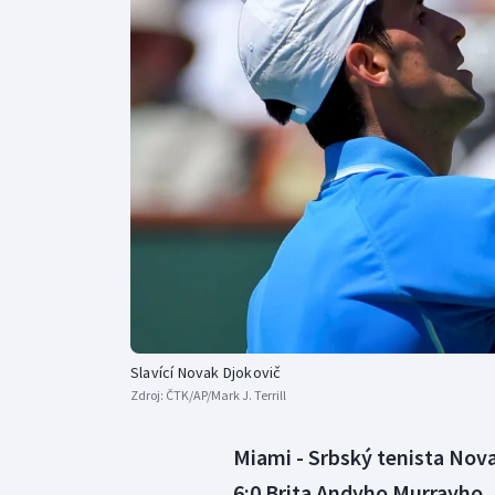
Curling
Dostihy
Florbal
Futsal
Golf
Gymnastika
Slavící Novak Djokovič
Zdroj:
ČTK/AP/Mark J. Terrill
Miami - Srbský tenista Novak
6:0 Brita Andyho Murrayho, 