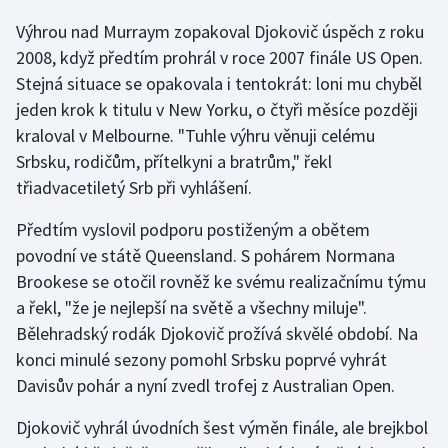
Výhrou nad Murraym zopakoval Djokovič úspěch z roku
Gymnastika
2008, když předtím prohrál v roce 2007 finále US Open.
Stejná situace se opakovala i tentokrát: loni mu chyběl
Házená
jeden krok k titulu v New Yorku, o čtyři měsíce později
kraloval v Melbourne. "Tuhle výhru věnuji celému
Jezdectví
Srbsku, rodičům, přítelkyni a bratrům," řekl
třiadvacetiletý Srb při vyhlášení.
Judo
Předtím vyslovil podporu postiženým a obětem
Krasobruslení
povodní ve státě Queensland. S pohárem Normana
Brookese se otočil rovněž ke svému realizačnímu týmu
Lezení
a řekl, "že je nejlepší na světě a všechny miluje".
Bělehradský rodák Djokovič prožívá skvělé období. Na
Lyže a snowboard
konci minulé sezony pomohl Srbsku poprvé vyhrát
Moderní pětiboj
Davisův pohár a nyní zvedl trofej z Australian Open.
Djokovič vyhrál úvodních šest výměn finále, ale brejkbol
Motorsport