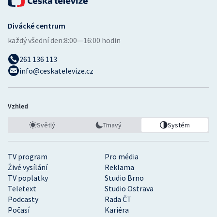
Divácké centrum
každý všední den:
8:00—16:00 hodin
261 136 113
info@ceskatelevize.cz
Vzhled
Světlý
Tmavý
Systém
TV program
Pro média
Živé vysílání
Reklama
TV poplatky
Studio Brno
Teletext
Studio Ostrava
Podcasty
Rada ČT
Počasí
Kariéra