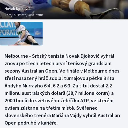
Baseball a softbal
Soutěže
Novak Djokovič
Zdroj:
AP Photo/Rob Griffith
Basketbal
Historické návraty
Biatlon
Aplikace ČT sport
Boby a skeleton
AZ kvíz
Melbourne - Srbský tenista Novak Djokovič vyhrál
Box
znovu po třech letech první tenisový grandslam
sezony Australian Open. Ve finále v Melbourne dnes
Curling
třetí nasazený hráč zdolal turnajovou pětku Brita
Andyho Murrayho 6:4, 6:2 a 6:3. Za titul dostal 2,2
Dostihy
milionu australských dolarů (38,7 milionu korun) a
Florbal
2000 bodů do světového žebříčku ATP, ve kterém
ovšem zůstane na třetím místě. Svěřenec
Futsal
slovenského trenéra Mariána Vajdy vyhrál Australian
Open podruhé v kariéře.
Golf