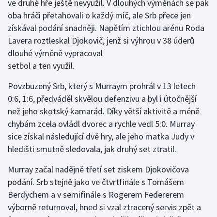
ve druhé hře ještě nevyužil. V dlouhých výměnách se pak
Olympijské hry
oba hráči přetahovali o každý míč, ale Srb přece jen
získával podání snadněji. Napětím ztichlou arénu Roda
Parasport
Lavera roztleskal Djokovič, jenž si výhrou v 38 úderů
dlouhé výměně vypracoval
Plavání
setbol a ten využil.
Plážový volejbal
Povzbuzený Srb, který s Murraym prohrál v 13 letech
0:6, 1:6, předváděl skvělou defenzivu a byl i útočnější
Ragby
než jeho skotský kamarád. Díky větší aktivitě a méně
chybám zcela ovládl dvorec a rychle vedl 5:0. Murray
Rychlobruslení
sice získal následující dvě hry, ale jeho matka Judy v
hledišti smutně sledovala, jak druhý set ztratil.
Rychlostní kanoistika
Murray začal nadějně třetí set ziskem Djokovičova
Short track
podání. Srb stejně jako ve čtvrtfinále s Tomášem
Berdychem a v semifinále s Rogerem Federerem
Sportovní střelba
výborně returnoval, hned si vzal ztracený servis zpět a