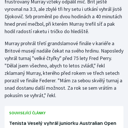
frustrovaný Murray vzteky odpálil míč. Brit ještě
Stolní tenis
vyrovnal na 3:3, ale zbylé tři hry setu i utkání vyhrál jistě
Djokovič. Srb proměnil po dvou hodinách a 40 minutách
Triatlon
hned první mečbol, při kterém Murray trefil síť a pak
hodil radostí raketu i tričko do hlediště.
Veslování
Murray prohrál třetí grandslamové finále v kariéře a
Vodní slalom
Britové musejí nadále čekat na svého hrdinu. Naposledy
vyhrál turnaj "velké čtyřky" před 75 lety Fred Perry.
Volejbal
"Dělal jsem všechno, abych to letos zvládl," řekl
Ostatní
zklamaný Murray, kterého před rokem ve třech setech
porazil ve finále Federer. "Mám za sebou skvělý turnaj a
snad dostanu další možnost. Za rok se sem vrátím a
pokusím se vyhrát," řekl.
SOUVISEJÍCÍ ČLÁNKY
Tenista Veselý vyhrál juniorku Australian Open