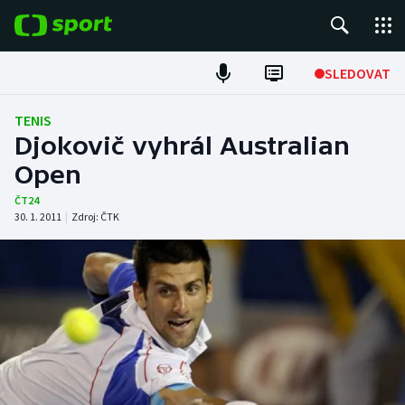
POPULÁRNÍ
SLEDOVAT
Fotbal
TENIS
Djokovič vyhrál Australian
Hokej
Open
Tenis
ČT24
30. 1. 2011
|
Zdroj:
ČTK
Atletika
Cyklistika
DALŠÍ SPORTY
Americký fotbal
NEPŘEHLÉDNĚTE