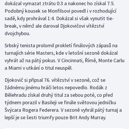
dokázal vymazat ztrátu 0:3 a nakonec ho získal 7:5.
Podobný kousek se Monfilsovi povedl i v rozhodující
Gymnastika
sadě, kdy prohrával 1:4. Dokázal si však vynutit tie-
break, v němž ale daroval Djokovičovi vítězství
Házená
dvojchybou.
Jezdectví
Srbský tenista prolomil prokletí finálových zápasů na
turnajích série Masters, kde v letošní sezoně dokázal
Judo
vyhrát až na pátý pokus. V Cincinnati, Římě, Monte Carlu
a Miami v utkání o titul neuspěl.
Krasobruslení
Djokovič si připsal 76. vítězství v sezoně, což se
Lezení
žádnému jinému hráči letos nepovedlo. Rodák z
Bělehradu získal druhý titul za sebou poté, co před
Lyže a snowboard
týdnem porazil v Basileji ve finále světovou jedničku
Švýcara Rogera Federera. V sezoně vyhrál pátý turnaj a
Moderní pětiboj
lepší je se šesti triumfy pouze Brit Andy Murray.
Motorsport