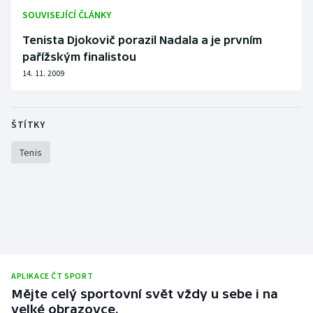
SOUVISEJÍCÍ ČLÁNKY
Olympijské hry
Tenista Djokovič porazil Nadala a je prvním
Parasport
pařížským finalistou
14. 11. 2009
Plavání
Plážový volejbal
ŠTÍTKY
Tenis
Ragby
Rychlobruslení
Rychlostní kanoistika
Short track
APLIKACE ČT SPORT
Sportovní střelba
Mějte celý sportovní svět vždy u sebe i na
velké obrazovce.