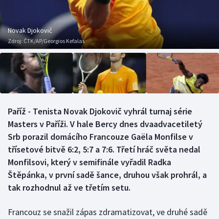
Baseball a softbal
Soutěže
Basketbal
Historické návraty
Novak Djokovič
Zdroj:
ČTK/AP/Georgios Kefalas
Biatlon
Aplikace ČT sport
Boby a skeleton
AZ kvíz
Box
Paříž - Tenista Novak Djokovič vyhrál turnaj série
Masters v Paříži. V hale Bercy dnes dvaadvacetiletý
Curling
Srb porazil domácího Francouze Gaëla Monfilse v
Dostihy
třísetové bitvě 6:2, 5:7 a 7:6. Třetí hráč světa nedal
Monfilsovi, který v semifinále vyřadil Radka
Florbal
Štěpánka, v první sadě šance, druhou však prohrál, a
tak rozhodnul až ve třetím setu.
Futsal
Francouz se snažil zápas zdramatizovat, ve druhé sadě
Golf