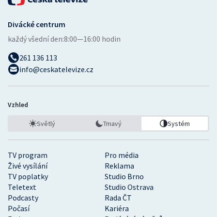
Divácké centrum
každý všední den:
8:00—16:00 hodin
261 136 113
info@ceskatelevize.cz
Vzhled
Světlý
Tmavý
Systém
TV program
Pro média
Živé vysílání
Reklama
TV poplatky
Studio Brno
Teletext
Studio Ostrava
Podcasty
Rada ČT
Počasí
Kariéra