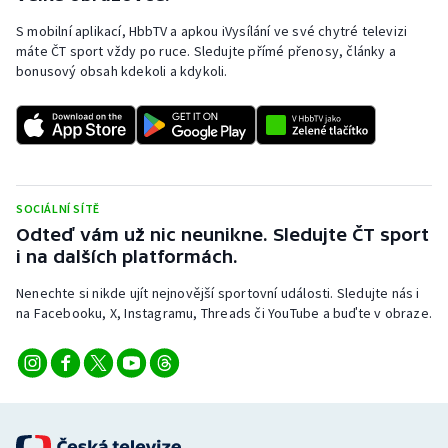
Stolní tenis
S mobilní aplikací, HbbTV a apkou iVysílání ve své chytré televizi
máte ČT sport vždy po ruce. Sledujte přímé přenosy, články a
Triatlon
bonusový obsah kdekoli a kdykoli.
Veslování
Vodní slalom
Volejbal
SOCIÁLNÍ SÍTĚ
Odteď vám už nic neunikne. Sledujte ČT sport
Ostatní
i na dalších platformách.
Nenechte si nikde ujít nejnovější sportovní události. Sledujte nás i
na Facebooku, X, Instagramu, Threads či YouTube a buďte v obraze.