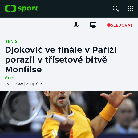
POPULÁRNÍ
SLEDOVAT
Fotbal
TENIS
Djokovič ve finále v Paříži
Hokej
porazil v třísetové bitvě
Monfilse
Tenis
ČT24
Atletika
15. 11. 2009
|
Zdroj:
ČTK
Cyklistika
DALŠÍ SPORTY
Americký fotbal
NEPŘEHLÉDNĚTE