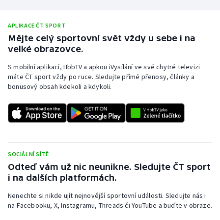
Stolní tenis
APLIKACE ČT SPORT
Triatlon
Mějte celý sportovní svět vždy u sebe i na
velké obrazovce.
Veslování
S mobilní aplikací, HbbTV a apkou iVysílání ve své chytré televizi
máte ČT sport vždy po ruce. Sledujte přímé přenosy, články a
Vodní slalom
bonusový obsah kdekoli a kdykoli.
Volejbal
Ostatní
SOCIÁLNÍ SÍTĚ
Odteď vám už nic neunikne. Sledujte ČT sport
i na dalších platformách.
Nenechte si nikde ujít nejnovější sportovní události. Sledujte nás i
na Facebooku, X, Instagramu, Threads či YouTube a buďte v obraze.