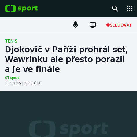
POPULÁRNÍ
SLEDOVAT
Fotbal
TENIS
Djokovič v Paříži prohrál set,
Hokej
Wawrinku ale přesto porazil
a je ve finále
Tenis
ČT sport
Atletika
7. 11. 2015
|
Zdroj:
ČTK
Cyklistika
DALŠÍ SPORTY
Americký fotbal
NEPŘEHLÉDNĚTE