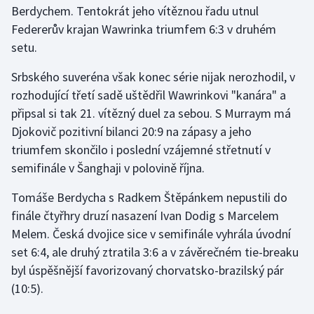
Berdychem. Tentokrát jeho vítěznou řadu utnul
Federerův krajan Wawrinka triumfem 6:3 v druhém
Gymnastika
setu.
Házená
Srbského suveréna však konec série nijak nerozhodil, v
rozhodující třetí sadě uštědřil Wawrinkovi "kanára" a
Jezdectví
připsal si tak 21. vítězný duel za sebou. S Murraym má
Djokovič pozitivní bilanci 20:9 na zápasy a jeho
Judo
triumfem skončilo i poslední vzájemné střetnutí v
semifinále v Šanghaji v polovině října.
Krasobruslení
Tomáše Berdycha s Radkem Štěpánkem nepustili do
Lezení
finále čtyřhry druzí nasazení Ivan Dodig s Marcelem
Melem. Česká dvojice sice v semifinále vyhrála úvodní
Lyže a snowboard
set 6:4, ale druhý ztratila 3:6 a v závěrečném tie-breaku
Moderní pětiboj
byl úspěšnější favorizovaný chorvatsko-brazilský pár
(10:5).
Motorsport