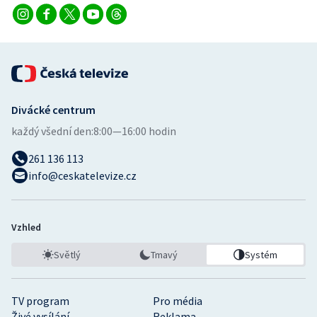
Divácké centrum
každý všední den:
8:00—16:00 hodin
261 136 113
info@ceskatelevize.cz
Vzhled
Světlý
Tmavý
Systém
TV program
Pro média
Živé vysílání
Reklama