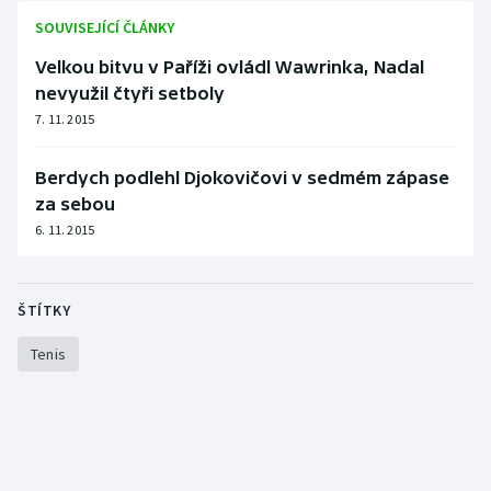
SOUVISEJÍCÍ ČLÁNKY
Olympijské hry
Velkou bitvu v Paříži ovládl Wawrinka, Nadal
Parasport
nevyužil čtyři setboly
7. 11. 2015
Plavání
Berdych podlehl Djokovičovi v sedmém zápase
Plážový volejbal
za sebou
6. 11. 2015
Ragby
Rychlobruslení
ŠTÍTKY
Rychlostní kanoistika
Tenis
Short track
Sportovní střelba