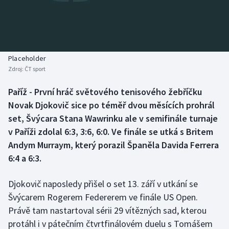
Baseball a softbal
Soutěže
Basketbal
Historické návraty
Biatlon
Aplikace ČT sport
Placeholder
Zdroj:
ČT sport
Boby a skeleton
AZ kvíz
Paříž - První hráč světového tenisového žebříčku
Novak Djokovič sice po téměř dvou měsících prohrál
Box
set, Švýcara Stana Wawrinku ale v semifinále turnaje
Curling
v Paříži zdolal 6:3, 3:6, 6:0. Ve finále se utká s Britem
Andym Murraym, který porazil Španěla Davida Ferrera
Dostihy
6:4 a 6:3.
Florbal
Djokovič naposledy přišel o set 13. září v utkání se
Švýcarem Rogerem Federerem ve finále US Open.
Futsal
Právě tam nastartoval sérii 29 vítězných sad, kterou
protáhl i v pátečním čtvrtfinálovém duelu s Tomášem
Golf