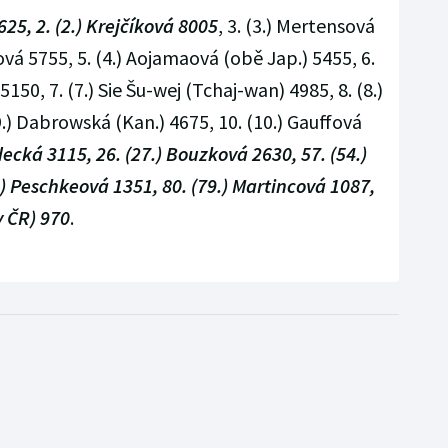
625, 2. (2.) Krejčíková 8005
, 3. (3.) Mertensová
aová 5755, 5. (4.) Aojamaová (obě Jap.) 5455, 6.
150, 7. (7.) Sie Šu-wej (Tchaj-wan) 4985, 8. (8.)
9.) Dabrowská (Kan.) 4675, 10. (10.) Gauffová
decká 3115, 26. (27.) Bouzková 2630, 57. (54.)
) Peschkeová 1351, 80. (79.) Martincová 1087,
y ČR) 970
.