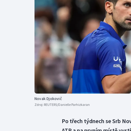
Curling
Dostihy
Florbal
Futsal
Golf
Gymnastika
Novak Djokovič
Zdroj:
REUTERS/Danielle Parhizkaran
Po třech týdnech se Srb Nov
ATP a na prvním místě vyst