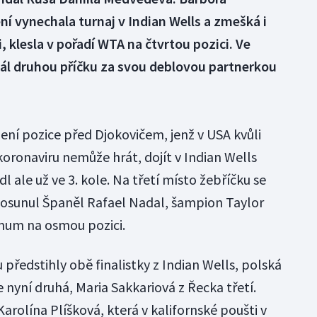
ění vynechala turnaj v Indian Wells a zmešká i
 klesla v pořadí WTA na čtvrtou pozici. Ve
dál druhou příčku za svou deblovou partnerkou
ní pozice před Djokovičem, jenž v USA kvůli
oronaviru nemůže hrát, dojít v Indian Wells
l ale už ve 3. kole. Na třetí místo žebříčku se
posunul Španěl Rafael Nadal, šampion Taylor
ximum na osmou pozici.
 předstihly obě finalistky z Indian Wells, polská
nyní druhá, Maria Sakkariová z Řecka třetí.
rolína Plíšková, která v kalifornské poušti v