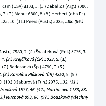
) Ram (USA) 8103, 5. (5.) Zeballos (Arg.) 7000,
3, 7. (7.) Mahut 6800, 8. (8.) Herbert (oba Fr.)
25, 10. (11.) Peers (Austr.) 5025, ...
88. (96.)
Austr.) 7980, 2. (4.) Šwiateková (Pol.) 5776, 3.
,
4. (2.) Krejčíková (ČR) 5033
, 5. (3.)
 (7.) Badosaová (Šp.) 4790, 7. (5.)
8. (8.) Karolína Plíšková (ČR) 4252
, 9. (9.)
 (10.) Džabúrová (Tun.) 2975, ...
32. (31.)
droušová 1577, 46. (42.) Martincová 1183, 53.
(73.) Muchová 893, 86. (97.) Bouzková (všechny