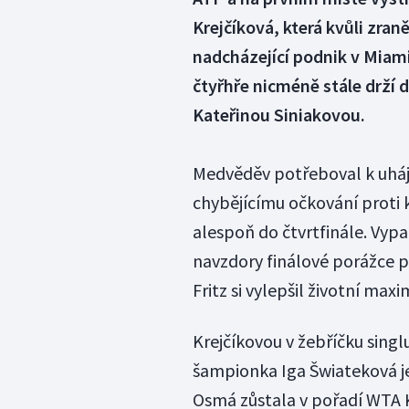
Krejčíková, která kvůli zran
nadcházející podnik v Miami,
čtyřhře nicméně stále drží 
Kateřinou Siniakovou.
Medvěděv potřeboval k uháje
chybějícímu očkování proti k
alespoň do čtvrtfinále. Vypad
navzdory finálové porážce 
Fritz si vylepšil životní ma
Krejčíkovou v žebříčku singlu
šampionka Iga Šwiateková je 
Osmá zůstala v pořadí WTA Ka