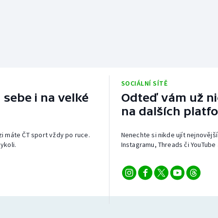
SOCIÁLNÍ SÍTĚ
 sebe i na velké
Odteď vám už nic
na dalších platf
izi máte ČT sport vždy po ruce.
Nenechte si nikde ujít nejnovější
ykoli.
Instagramu, Threads či YouTube 