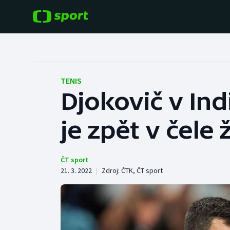
POPULÁRNÍ
DALŠÍ SPORTY
Fotbal
Americký fotbal
TENIS
Djokovič v Ind
Hokej
Baseball a softbal
je zpět v čele
Tenis
Basketbal
Atletika
Biatlon
ČT sport
21. 3. 2022
|
Zdroj:
ČTK
,
ČT sport
Cyklistika
Boby a skeleton
Box