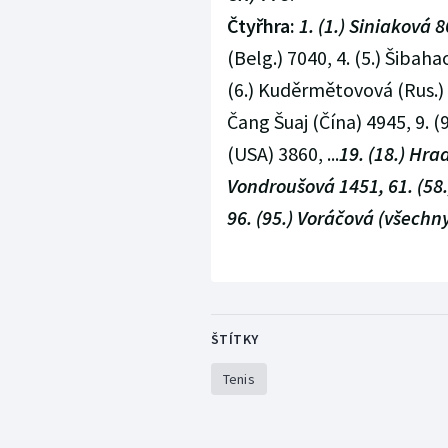
Čtyřhra:
1. (1.) Siniaková 8
(Belg.) 7040, 4. (5.) Šibah
(6.) Kuděrmětovová (Rus.) 5
Čang Šuaj (Čína) 4945, 9. (
(USA) 3860, ...
19. (18.) Hra
Vondroušová 1451, 61. (58.
96. (95.) Voráčová (všechn
ŠTÍTKY
Tenis