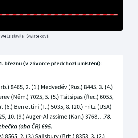
n Wells slavila i Šwiateková
1. březnu (v závorce předchozí umístění):
Srb.) 8465, 2. (1.) Medveděv (Rus.) 8445, 3. (4.)
erev (Něm.) 7025, 5. (5.) Tsitsipas (Řec.) 6055,
. (6.) Berrettini (It.) 5035, 8. (20.) Fritz (USA)
25, 10. (9.) Auger-Aliassime (Kan.) 3768, ...
78.
 Lehečka (oba ČR) 695
.
) 8565, 2. (3.) Salisbury (Brit.) 8353, 3. (2.)