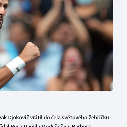
Moderní pětiboj
Triatlon
Motorsport
Veslování
Olympijské hry
Vodní slalom
Parasport
Volejbal
Plavání
Ostatní
Plážový volejbal
ak Djokovič vrátil do čela světového žebříčku
řídal Rusa Daniila Medvěděva. Barbora