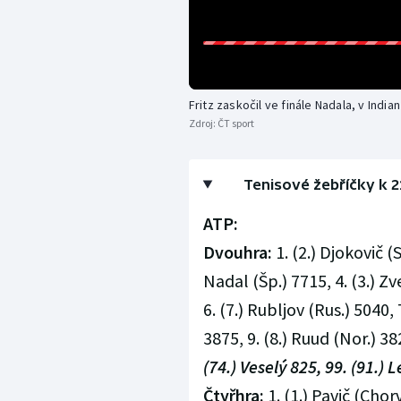
Fritz zaskočil ve finále Nadala, v India
Zdroj:
ČT sport
Tenisové žebříčky k 2
ATP:
Dvouhra:
1. (2.) Djokovič (
Nadal (Šp.) 7715, 4. (3.) Zv
6. (7.) Rubljov (Rus.) 5040, 7
3875, 9. (8.) Ruud (Nor.) 38
(74.) Veselý 825, 99. (91.)
Čtyřhra:
1. (1.) Pavič (Chorv.