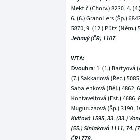
Mektič (Chorv.) 8230, 4. (4.
6. (6.) Granollers (Šp.) 684
5870, 9. (12.) Pütz (Něm.) 51
Jebavý (ČR) 1107
.
WTA:
Dvouhra:
1. (1.) Bartyová (
(7.) Sakkariová (Řec.) 5085
Sabalenková (Běl.) 4862, 6.
Kontaveitová (Est.) 4686,
Muguruzaová (Šp.) 3190, 10.
Kvitová 1595, 33. (33.) Von
(55.) Siniaková 1111, 74. 
ČR) 778
.