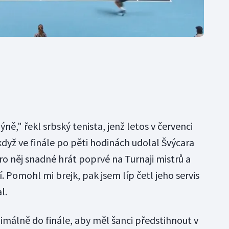
ně," řekl srbský tenista, jenž letos v červenci
yž ve finále po pěti hodinách udolal Švýcara
o něj snadné hrát poprvé na Turnaji mistrů a
. Pomohl mi brejk, pak jsem líp četl jeho servis
l.
imálně do finále, aby měl šanci předstihnout v