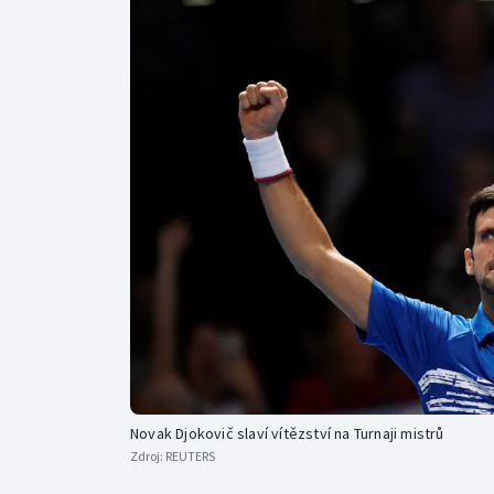
Curling
Dostihy
Florbal
Futsal
Golf
Gymnastika
Novak Djokovič slaví vítězství na Turnaji mistrů
Zdroj:
REUTERS