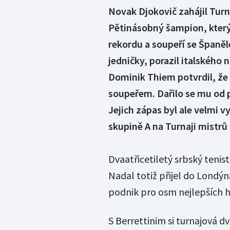
Novak Djokovič zahájil Tur
Pětinásobný šampion, který 
rekordu a soupeří se Špan
jedničky, porazil italského 
Dominik Thiem potvrdil, že
soupeřem. Dařilo se mu od 
Jejich zápas byl ale velmi 
skupině A na Turnaji mistrů 
Dvaatřicetiletý srbský tenis
Nadal totiž přijel do Londý
podnik pro osm nejlepších h
S Berrettinim si turnajová d