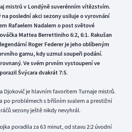
naj mistrů v Londýně suverénním vítězstvím.
na poslední akci sezony usiluje o vyrovnání
ělem Rafaelem Nadalem o post světové
nováčka Mattea Berrettiniho 6:2, 6:1. Rakušan
 legendární Roger Federer je jeho oblíbeným
prvního gamu, kdy uzmul soupeři podání.
vyrovnaný. Ve svém prvním vystoupení ve
porazil Švýcara dvakrát 7:5.
ta Djokovič je hlavním favoritem Turnaje mistrů.
na po problémech s břišním svalem a prestižní
ráčů sezony ještě nikdy nevyhrál.
vojka poradila za 63 minut, od stavu 2:2 úvodní