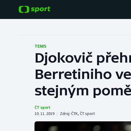
POPULÁRNÍ
DALŠÍ SPORTY
Fotbal
Americký fotbal
TENIS
Djokovič přehr
Hokej
Baseball a softbal
Berretiniho v
Tenis
Basketbal
Atletika
stejným pomě
Biatlon
Cyklistika
Boby a skeleton
ČT sport
10. 11. 2019
|
Zdroj:
ČTK
,
ČT sport
Box