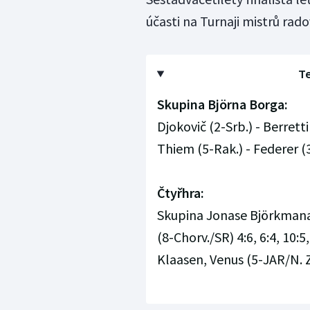
účasti na Turnaji mistrů rad
Te
Skupina Björna Borga:
Djokovič (2-Srb.) - Berrettini
Thiem (5-Rak.) - Federer (3-
Čtyřhra:
Skupina Jonase Björkmana:
(8-Chorv./SR) 4:6, 6:4, 10:5,
Klaasen, Venus (5-JAR/N. Zé