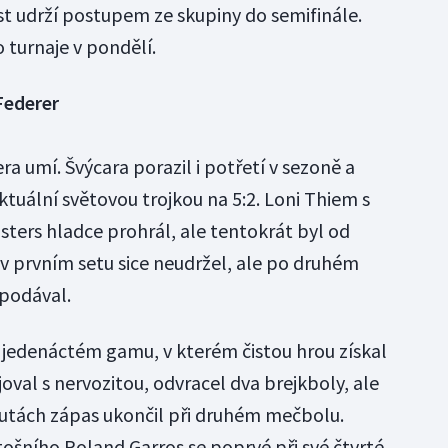
st udrží postupem ze skupiny do semifinále.
 turnaje v pondělí.
Federer
ra umí. Švýcara porazil i potřetí v sezoně a
 aktuální světovou trojkou na 5:2. Loni Thiem s
ters hladce prohrál, ale tentokrát byl od
 v prvním setu sice neudržel, ale po druhém
opodával.
v jedenáctém gamu, v kterém čistou hrou získal
joval s nervozitou, odvracel dva brejkboly, ale
utách zápas ukončil při druhém mečbolu.
etošního Roland Garros se poprvé při své čtvrté