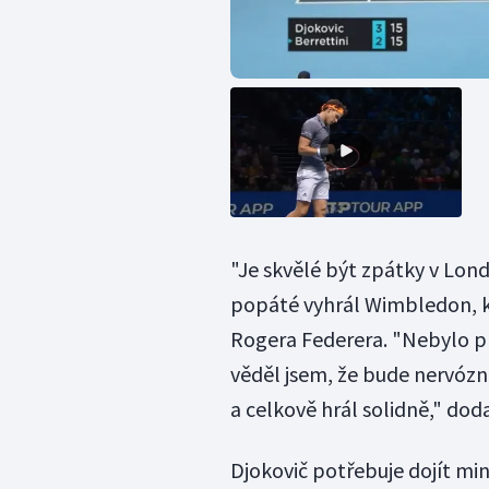
"Je skvělé být zpátky v Londý
popáté vyhrál Wimbledon, kd
Rogera Federera. "Nebylo pr
věděl jsem, že bude nervózní
a celkově hrál solidně," doda
Djokovič potřebuje dojít min