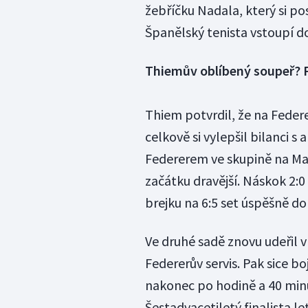
žebříčku Nadala, který si po
Španělský tenista vstoupí do
Thiemův oblíbený soupeř? 
Thiem potvrdil, že na Federe
celkově si vylepšil bilanci s
Federerem ve skupině na Mas
začátku dravější. Náskok 2:0
brejku na 6:5 set úspěšně d
Ve druhé sadě znovu udeřil 
Federerův servis. Pak sice bo
nakonec po hodině a 40 min
Šestadvacetiletý finalista l