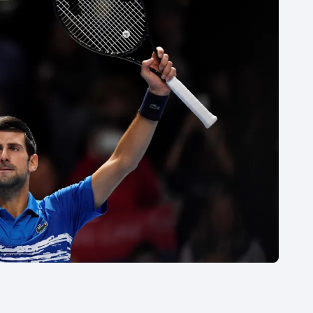
Moderní pětiboj
Triatlon
Motorsport
Veslování
Olympijské hry
Vodní slalom
Parasport
Volejbal
Plavání
Ostatní
Plážový volejbal