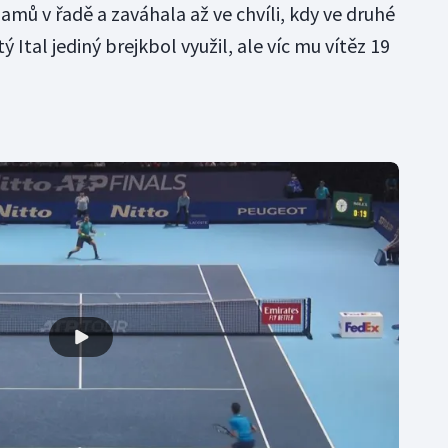
mů v řadě a zaváhala až ve chvíli, kdy ve druhé
ý Ital jediný brejkbol využil, ale víc mu vítěz 19