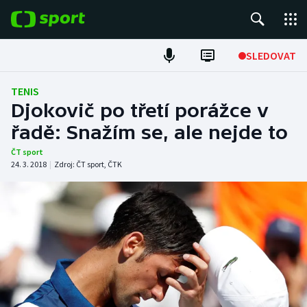
POPULÁRNÍ
SLEDOVAT
Fotbal
TENIS
Djokovič po třetí porážce v
Hokej
řadě: Snažím se, ale nejde to
Tenis
ČT sport
24. 3. 2018
|
Zdroj:
ČT sport
,
ČTK
Atletika
Cyklistika
DALŠÍ SPORTY
Americký fotbal
NEPŘEHLÉDNĚTE