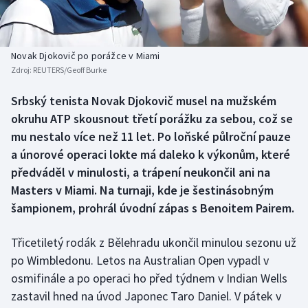
Baseball a softbal
Soutěže
Basketbal
Historické návraty
Novak Djokovič po porážce v Miami
Zdroj:
REUTERS/Geoff Burke
Biatlon
Aplikace ČT sport
Srbský tenista Novak Djokovič musel na mužském
Boby a skeleton
AZ kvíz
okruhu ATP skousnout třetí porážku za sebou, což se
mu nestalo více než 11 let. Po loňské půlroční pauze
Box
a únorové operaci lokte má daleko k výkonům, které
předváděl v minulosti, a trápení neukončil ani na
Curling
Masters v Miami. Na turnaji, kde je šestinásobným
šampionem, prohrál úvodní zápas s Benoitem Pairem.
Dostihy
Florbal
Třicetiletý rodák z Bělehradu ukončil minulou sezonu už
po Wimbledonu. Letos na Australian Open vypadl v
Futsal
osmifinále a po operaci ho před týdnem v Indian Wells
zastavil hned na úvod Japonec Taro Daniel. V pátek v
Golf