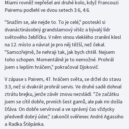
Miami rovněž nepřešel ani druhé kolo, když Francouzi
Pairemu podlehl ve dvou setech 3:6, 4:6.
Gymnastika
"Snažím se, ale nejde to. To je celé," posteskl si
Házená
dvanáctinásobný grandslamový vítěz a bývalý lídr
světového žebříčku. V něm vinou vleklého zranění klesl
Jezdectví
na 12. místo a návrat je pro něj těžší, než čekal.
"Samozřejmě, že nehraji tak, jak bych chtěl. Nejsem
Judo
toho schopen. Momentálně je to nemožné. Prohrál
jsem s lepším hráčem," pokračoval Djokovič.
Krasobruslení
V zápase s Pairem, 47. hráčem světa, se držel do stavu
Lezení
3:3, než si dvakrát prohrál servis. Ve druhé sadě dohnal
ztrátu brejku, jenže závěr znovu nezvládl. "Ze začátku
Lyže a snowboard
jsem se cítil dobře, prvních šest gamů, ale pak mi došla
šťáva. On dobře servíroval a ve správný čas vždycky
Moderní pětiboj
předvedl dobrý úder," zakončil svěřenec André Agassiho
a Radka Štěpánka.
Motorsport