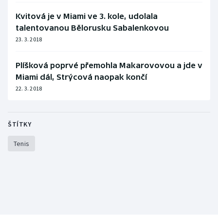
Stolní tenis
Kvitová je v Miami ve 3. kole, udolala
talentovanou Bělorusku Sabalenkovou
Triatlon
23. 3. 2018
Veslování
Plíšková poprvé přemohla Makarovovou a jde v
Vodní slalom
Miami dál, Strýcová naopak končí
22. 3. 2018
Volejbal
Ostatní
ŠTÍTKY
Tenis