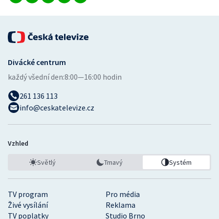
Divácké centrum
každý všední den:
8:00—16:00 hodin
261 136 113
info@ceskatelevize.cz
Vzhled
Světlý
Tmavý
Systém
TV program
Pro média
Živé vysílání
Reklama
TV poplatky
Studio Brno