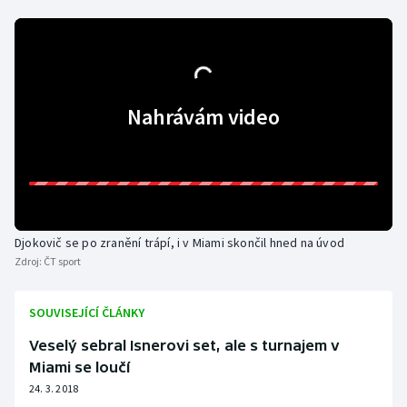
Olympijské hry
Parasport
Nahrávám video
Plavání
Plážový volejbal
Ragby
Djokovič se po zranění trápí, i v Miami skončil hned na úvod
Rychlobruslení
Zdroj:
ČT sport
Rychlostní kanoistika
SOUVISEJÍCÍ ČLÁNKY
Short track
Veselý sebral Isnerovi set, ale s turnajem v
Miami se loučí
Sportovní střelba
24. 3. 2018