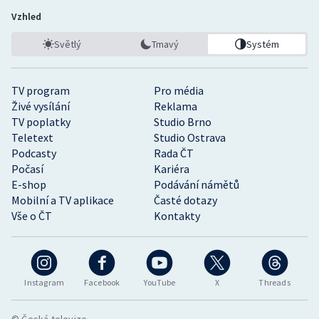
Vzhled
Světlý
Tmavý
Systém
TV program
Pro média
Živé vysílání
Reklama
TV poplatky
Studio Brno
Teletext
Studio Ostrava
Podcasty
Rada ČT
Počasí
Kariéra
E-shop
Podávání námětů
Mobilní a TV aplikace
Časté dotazy
Vše o ČT
Kontakty
Instagram
Facebook
YouTube
X
Threads