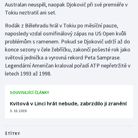
Australan neuspěl, naopak Djokovič při své premiéře v
Tokiu neztratil ani set.
Futsal
Rodák z Bělehradu hrál v Tokiu po měsíční pauze,
Golf
naposledy vzdal osmifinálový zápas na US Open kvůli
problémům s ramenem. Pokud se Djokovič udrží až do
Gymnastika
konce sezony v čele žebříčku, zakončí pošesté rok jako
světová jednička a vyrovná rekord Peta Samprase.
Házená
Legendární Američan kraloval pořadí ATP nepřetržitě v
letech 1993 až 1998.
Jezdectví
Judo
SOUVISEJÍCÍ ČLÁNKY
Krasobruslení
Kvitová v Linci hrát nebude, zabrzdilo ji zranění
5. 10. 2019
Lezení
Lyže a snowboard
ŠTÍTKY