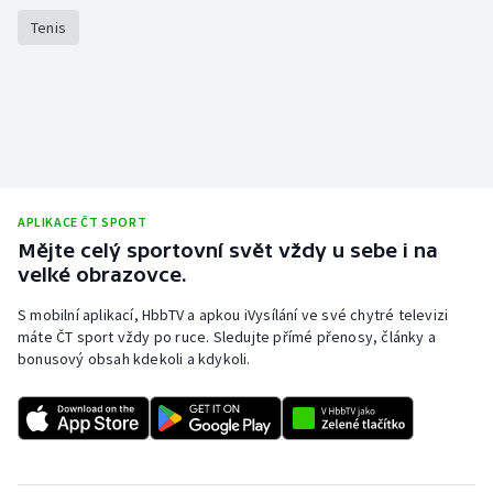
Tenis
Moderní pětiboj
Motorsport
Olympijské hry
Parasport
APLIKACE ČT SPORT
Plavání
Mějte celý sportovní svět vždy u sebe i na
velké obrazovce.
Plážový volejbal
S mobilní aplikací, HbbTV a apkou iVysílání ve své chytré televizi
máte ČT sport vždy po ruce. Sledujte přímé přenosy, články a
Ragby
bonusový obsah kdekoli a kdykoli.
Rychlobruslení
Rychlostní kanoistika