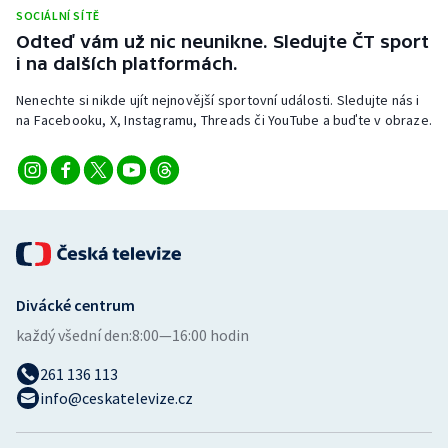
Short track
SOCIÁLNÍ SÍTĚ
Odteď vám už nic neunikne. Sledujte ČT sport
Sportovní střelba
i na dalších platformách.
Nenechte si nikde ujít nejnovější sportovní události. Sledujte nás i
Stolní tenis
na Facebooku, X, Instagramu, Threads či YouTube a buďte v obraze.
Triatlon
Veslování
Vodní slalom
Volejbal
Divácké centrum
každý všední den:
8:00—16:00 hodin
Ostatní
261 136 113
info@ceskatelevize.cz