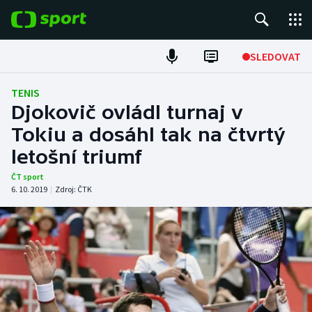
POPULÁRNÍ
SLEDOVAT
ME v atletice
TENIS
Djokovič ovládl turnaj v
ME v plavání
Tokiu a dosáhl tak na čtvrtý
letošní triumf
Fotbal
ČT sport
Hokej
6. 10. 2019
|
Zdroj:
ČTK
Tenis
DALŠÍ SPORTY
Americký fotbal
NEPŘEHLÉDNĚTE