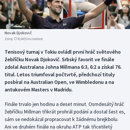
Atletika
Soutěže
Baseball a softbal
Historické návraty
Basketbal
Aplikace ČT sport
Novak Djokovič
Zdroj:
ČTK/AP/Uncredited
Biatlon
AZ kvíz
Tenisový turnaj v Tokiu ovládl první hráč světového
žebříčku Novak Djokovič. Srbský favorit ve finále
Boby a skeleton
zdolal Australana Johna Millmana 6:3, 6:2 a získal 76.
Box
titul. Letos triumfoval počtvrté, předchozí tituly
posbíral na Australian Open, ve Wimbledonu a na
Curling
antukovém Masters v Madridu.
Cyklistika
Finále trvalo jen hodinu a deset minut. Osmdesátý hráč
žebříčku Millman třikrát prohrál podání a dostal šest es,
Dostihy
sám se nedokázal propracovat k žádnému brejkbolu.
Ani ve druhém finále na okruhu ATP tak třicetiletý
Florbal