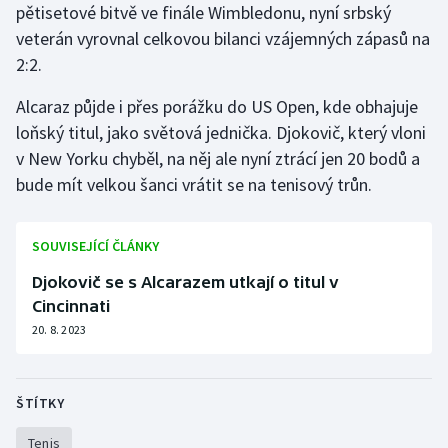
pětisetové bitvě ve finále Wimbledonu, nyní srbský
Short track
veterán vyrovnal celkovou bilanci vzájemných zápasů na
Sportovní střelba
2:2.
Alcaraz půjde i přes porážku do US Open, kde obhajuje
Stolní tenis
loňský titul, jako světová jednička. Djokovič, který vloni
v New Yorku chyběl, na něj ale nyní ztrácí jen 20 bodů a
Triatlon
bude mít velkou šanci vrátit se na tenisový trůn.
Veslování
SOUVISEJÍCÍ ČLÁNKY
Vodní slalom
Djokovič se s Alcarazem utkají o titul v
Volejbal
Cincinnati
20. 8. 2023
Ostatní
ŠTÍTKY
Tenis