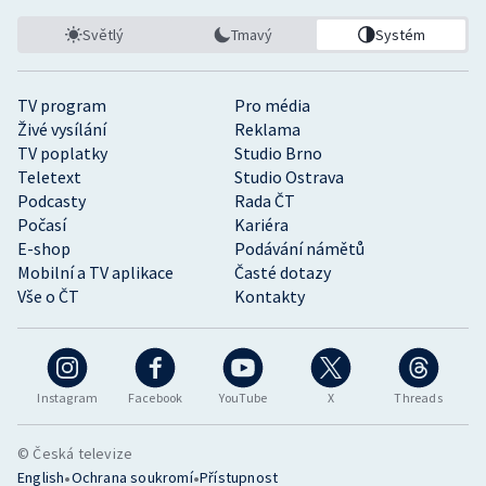
Světlý
Tmavý
Systém
TV program
Pro média
Živé vysílání
Reklama
TV poplatky
Studio Brno
Teletext
Studio Ostrava
Podcasty
Rada ČT
Počasí
Kariéra
E-shop
Podávání námětů
Mobilní a TV aplikace
Časté dotazy
Vše o ČT
Kontakty
Instagram
Facebook
YouTube
X
Threads
© Česká televize
•
•
English
Ochrana soukromí
Přístupnost