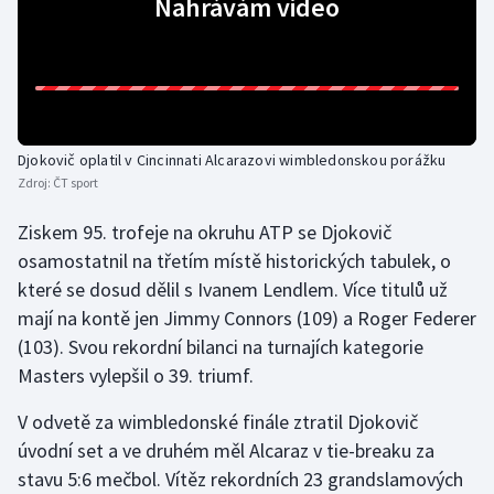
Nahrávám video
Futsal
Golf
Gymnastika
Djokovič oplatil v Cincinnati Alcarazovi wimbledonskou porážku
Zdroj:
ČT sport
Házená
Ziskem 95. trofeje na okruhu ATP se Djokovič
osamostatnil na třetím místě historických tabulek, o
Jezdectví
které se dosud dělil s Ivanem Lendlem. Více titulů už
Judo
mají na kontě jen Jimmy Connors (109) a Roger Federer
(103). Svou rekordní bilanci na turnajích kategorie
Krasobruslení
Masters vylepšil o 39. triumf.
V odvetě za wimbledonské finále ztratil Djokovič
Lezení
úvodní set a ve druhém měl Alcaraz v tie-breaku za
Lyže a snowboard
stavu 5:6 mečbol. Vítěz rekordních 23 grandslamových