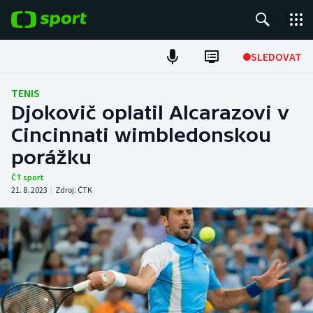
POPULÁRNÍ
SLEDOVAT
ME v atletice
TENIS
Djokovič oplatil Alcarazovi v
ME v plavání
Cincinnati wimbledonskou
porážku
Fotbal
ČT sport
Hokej
21. 8. 2023
|
Zdroj:
ČTK
Tenis
DALŠÍ SPORTY
Americký fotbal
NEPŘEHLÉDNĚTE