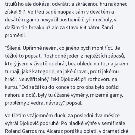
titulů ho ale dokázal odvrátit a zkrácenou hru nakonec
Moderní pětiboj
získal 9:7. Ve třetí sadě naopak sám v devátém a
desátém gamu nevyužil postupně čtyři mečboly, v
Motorsport
dalším tie-breaku už ale za stavu 6:4 pátou šanci
proměnil.
Olympijské hry
"Šílené. Upřímně nevím, co jiného bych mohl říct. Je
Parasport
těžké to popsat. Rozhodně jeden z nejtěžších zápasů,
který jsem v životě odehrál, bez ohledu na to, na jakém
Plavání
turnaji, jaké kategorie, na jaké úrovni, proti jakému
hráči. Neuvěřitelné," řekl Djokovič při rozhovoru na
Plážový volejbal
kurtu. "Od začátku do konce to pro oba bylo pořád
nahoru a dolů, byly tu úžasné výměny, mizerné gamy,
Ragby
problémy z vedra, návraty," popsal.
Rychlobruslení
Ve třetím vzájemném duelu za poslední dva měsíce
vyhrál Djokovič podruhé. Po hladké výhře v semifinále
Rychlostní kanoistika
Roland Garros mu Alcaraz porážku oplatil v dramatické