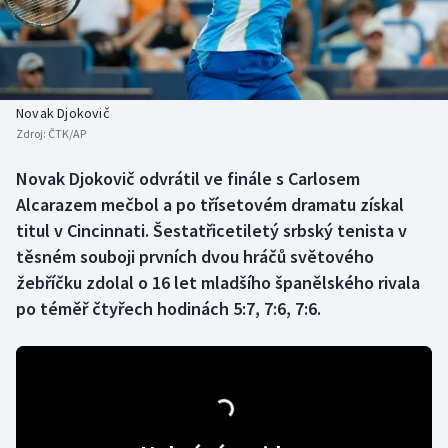
Atletika
Soutěže
Baseball a softbal
Historické návraty
Basketbal
Aplikace ČT sport
Novak Djokovič
Zdroj:
ČTK/AP
Biatlon
AZ kvíz
Novak Djokovič odvrátil ve finále s Carlosem
Alcarazem mečbol a po třísetovém dramatu získal
Boby a skeleton
titul v Cincinnati. Šestatřicetiletý srbský tenista v
Box
těsném souboji prvních dvou hráčů světového
žebříčku zdolal o 16 let mladšího španělského rivala
Curling
po téměř čtyřech hodinách 5:7, 7:6, 7:6.
Cyklistika
Dostihy
Florbal