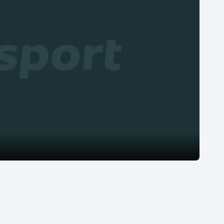
Moderní pětiboj
Triatlon
Motorsport
Veslování
Olympijské hry
Vodní slalom
Parasport
Volejbal
Plavání
Ostatní
Plážový volejbal