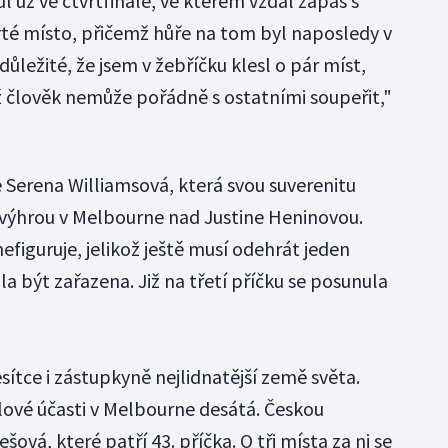
l už ve čtvrtfinále, ve kterém vzdal zápas s
rté místo, přičemž hůře na tom byl naposledy v
ůležité, že jsem v žebříčku klesl o pár míst,
ž člověk nemůže pořádně s ostatními soupeřit,"
Serena Williamsová, která svou suverenitu
 výhrou v Melbourne nad Justine Heninovou.
efiguruje, jelikož ještě musí odehrát jeden
 být zařazena. Již na třetí příčku se posunula
desítce i zástupkyně nejlidnatější země světa.
álové účasti v Melbourne desátá. Českou
šová, které patří 43. příčka. O tři místa za ni se