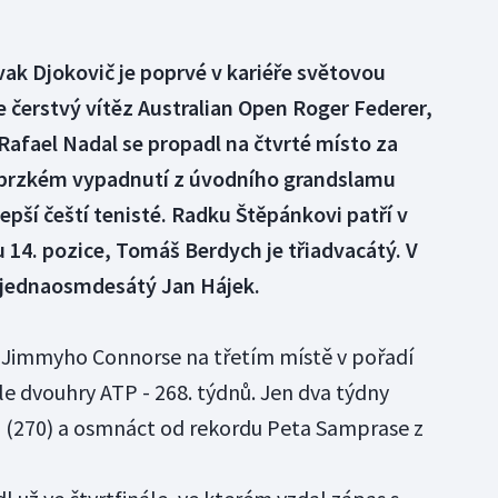
ak Djokovič je poprvé v kariéře světovou
e čerstvý vítěz Australian Open Roger Federer,
afael Nadal se propadl na čtvrté místo za
 brzkém vypadnutí z úvodního grandslamu
lepší čeští tenisté. Radku Štěpánkovi patří v
 14. pozice, Tomáš Berdych je třiadvacátý. V
en jednaosmdesátý Jan Hájek.
 Jimmyho Connorse na třetím místě v pořadí
le dvouhry ATP - 268. týdnů. Jen dva týdny
a (270) a osmnáct od rekordu Peta Samprase z