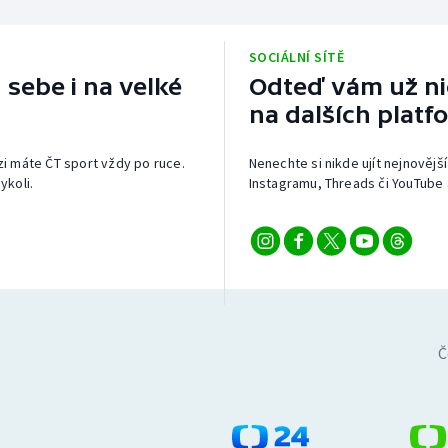
SOCIÁLNÍ SÍTĚ
 sebe i na velké
Odteď vám už nic
na dalších platf
izi máte ČT sport vždy po ruce.
Nenechte si nikde ujít nejnovější
ykoli.
Instagramu, Threads či YouTube 
Č