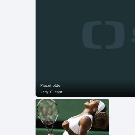
Curling
Dostihy
Florbal
Futsal
Golf
Gymnastika
Placeholder
Zdroj:
ČT sport