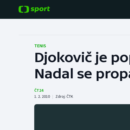
POPULÁRNÍ
DALŠÍ SPORTY
Fotbal
Americký fotbal
TENIS
Djokovič je p
Hokej
Baseball a softbal
Nadal se prop
Tenis
Basketbal
Atletika
Biatlon
ČT24
1. 2. 2010
|
Zdroj:
ČTK
Cyklistika
Boby a skeleton
Box