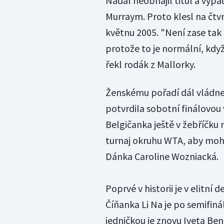
Nadal neobhájil titul a vypad
Murraym. Proto klesl na čtv
květnu 2005. "Není zase tak d
protože to je normální, kdy
řekl rodák z Mallorky.
Ženskému pořadí dál vládne 
potvrdila sobotní finálovou
Belgičanka ještě v žebříčku n
turnaj okruhu WTA, aby mohla
Dánka Caroline Wozniacká.
Poprvé v historii je v elitní 
Číňanka Li Na je po semifin
jedničkou je znovu Iveta Bene