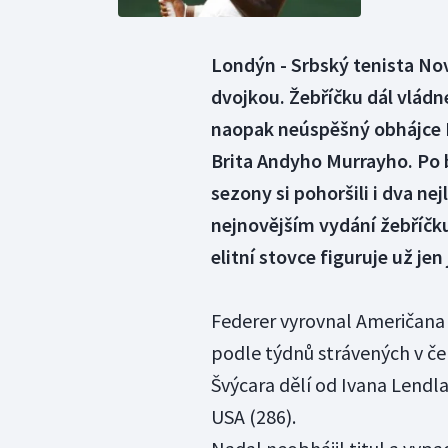
Londýn - Srbský tenista Nov
dvojkou. Žebříčku dál vládn
naopak neúspěšný obhájce R
Brita Andyho Murrayho. Po
sezony si pohoršili i dva nej
nejnovějším vydání žebříčku
elitní stovce figuruje už j
Federer vyrovnal Američana
podle týdnů strávených v če
Švýcara dělí od Ivana Lendl
USA (286).