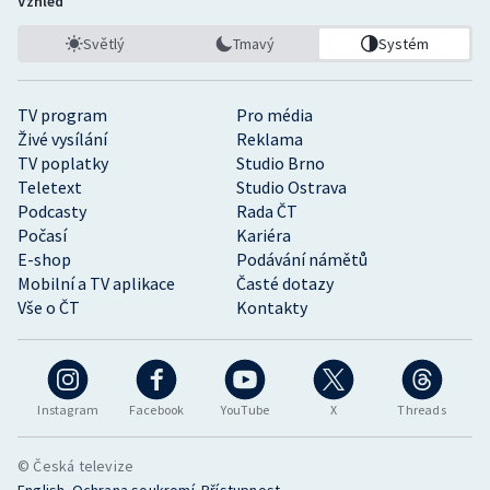
Vzhled
Světlý
Tmavý
Systém
TV program
Pro média
Živé vysílání
Reklama
TV poplatky
Studio Brno
Teletext
Studio Ostrava
Podcasty
Rada ČT
Počasí
Kariéra
E-shop
Podávání námětů
Mobilní a TV aplikace
Časté dotazy
Vše o ČT
Kontakty
Instagram
Facebook
YouTube
X
Threads
© Česká televize