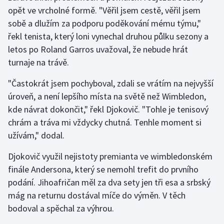
opět ve vrcholné formě. "Věřil jsem cestě, věřil jsem
sobě a dlužím za podporu poděkování mému týmu,"
Gymnastika
řekl tenista, který loni vynechal druhou půlku sezony a
Házená
letos po Roland Garros uvažoval, že nebude hrát
turnaje na trávě.
Jezdectví
"Častokrát jsem pochyboval, zdali se vrátím na nejvyšší
Judo
úroveň, a není lepšího místa na světě než Wimbledon,
kde návrat dokončit," řekl Djokovič. "Tohle je tenisový
Krasobruslení
chrám a tráva mi vždycky chutná. Tenhle moment si
užívám," dodal.
Lezení
Djokovič využil nejistoty premianta ve wimbledonském
Lyže a snowboard
finále Andersona, který se nemohl trefit do prvního
podání. Jihoafričan měl za dva sety jen tři esa a srbský
Moderní pětiboj
mág na returnu dostával míče do výměn. V těch
bodoval a spěchal za výhrou.
Motorsport