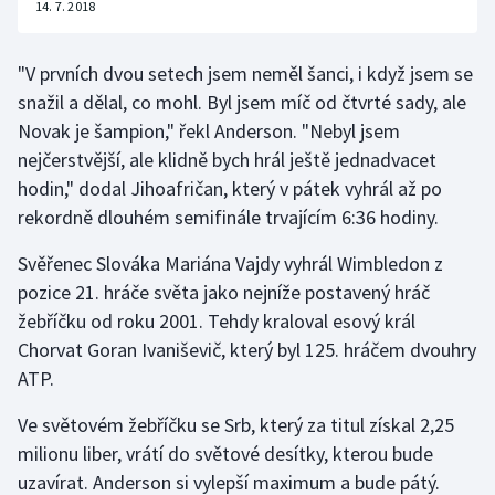
14. 7. 2018
"V prvních dvou setech jsem neměl šanci, i když jsem se
snažil a dělal, co mohl. Byl jsem míč od čtvrté sady, ale
Novak je šampion," řekl Anderson. "Nebyl jsem
nejčerstvější, ale klidně bych hrál ještě jednadvacet
hodin," dodal Jihoafričan, který v pátek vyhrál až po
rekordně dlouhém semifinále trvajícím 6:36 hodiny.
Svěřenec Slováka Mariána Vajdy vyhrál Wimbledon z
pozice 21. hráče světa jako nejníže postavený hráč
žebříčku od roku 2001. Tehdy kraloval esový král
Chorvat Goran Ivaniševič, který byl 125. hráčem dvouhry
ATP.
Ve světovém žebříčku se Srb, který za titul získal 2,25
milionu liber, vrátí do světové desítky, kterou bude
uzavírat. Anderson si vylepší maximum a bude pátý.