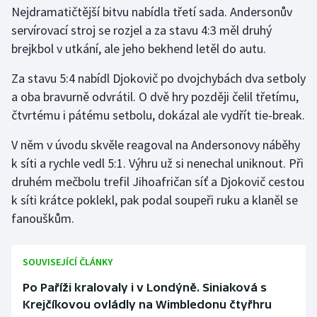
Stolní tenis
Nejdramatičtější bitvu nabídla třetí sada. Andersonův
servírovací stroj se rozjel a za stavu 4:3 měl druhý
Triatlon
brejkbol v utkání, ale jeho bekhend letěl do autu.
Za stavu 5:4 nabídl Djokovič po dvojchybách dva setboly
Veslování
a oba bravurně odvrátil. O dvě hry později čelil třetímu,
Vodní slalom
čtvrtému i pátému setbolu, dokázal ale vydřít tie-break.
V něm v úvodu skvěle reagoval na Andersonovy náběhy
Volejbal
k síti a rychle vedl 5:1. Výhru už si nenechal uniknout. Při
Ostatní
druhém mečbolu trefil Jihoafričan síť a Djokovič cestou
k síti krátce poklekl, pak podal soupeři ruku a klaněl se
fanouškům.
SOUVISEJÍCÍ ČLÁNKY
Po Paříži kralovaly i v Londýně. Siniaková s
Krejčíkovou ovládly na Wimbledonu čtyřhru