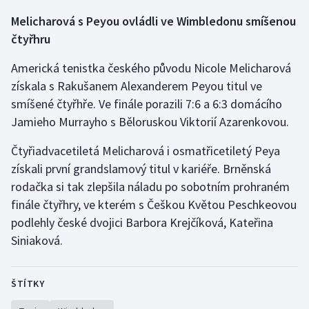
Melicharová s Peyou ovládli ve Wimbledonu smíšenou
čtyřhru
Americká tenistka českého původu Nicole Melicharová
získala s Rakušanem Alexanderem Peyou titul ve
smíšené čtyřhře. Ve finále porazili 7:6 a 6:3 domácího
Jamieho Murrayho s Běloruskou Viktorií Azarenkovou.
Čtyřiadvacetiletá Melicharová i osmatřicetiletý Peya
získali první grandslamový titul v kariéře. Brněnská
rodačka si tak zlepšila náladu po sobotním prohraném
finále čtyřhry, ve kterém s Češkou Květou Peschkeovou
podlehly české dvojici Barbora Krejčíková, Kateřina
Siniaková.
ŠTÍTKY