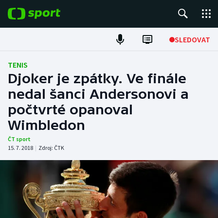
POPULÁRNÍ
SLEDOVAT
Fotbal
TENIS
Djoker je zpátky. Ve finále
Hokej
nedal šanci Andersonovi a
počtvrté opanoval
Tenis
Wimbledon
Atletika
ČT sport
15. 7. 2018
|
Zdroj:
ČTK
Cyklistika
DALŠÍ SPORTY
Americký fotbal
NEPŘEHLÉDNĚTE