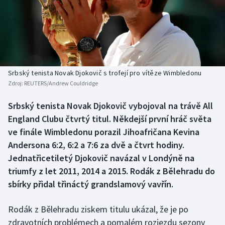
Baseball a softbal
Soutěže
Basketbal
Historické návraty
Biatlon
Aplikace ČT sport
Srbský tenista Novak Djokovič s trofejí pro vítěze Wimbledonu
Boby a skeleton
AZ kvíz
Zdroj:
REUTERS/Andrew Couldridge
Box
Srbský tenista Novak Djokovič vybojoval na trávě All
England Clubu čtvrtý titul. Někdejší první hráč světa
Curling
ve finále Wimbledonu porazil Jihoafričana Kevina
Andersona 6:2, 6:2 a 7:6 za dvě a čtvrt hodiny.
Dostihy
Jednatřicetiletý Djokovič navázal v Londýně na
triumfy z let 2011, 2014 a 2015. Rodák z Bělehradu do
Florbal
sbírky přidal třináctý grandslamový vavřín.
Futsal
Rodák z Bělehradu ziskem titulu ukázal, že je po
zdravotních problémech a pomalém rozjezdu sezony
Golf