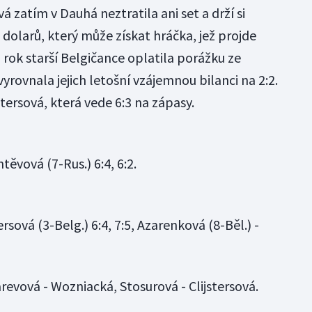
 zatím v Dauhá neztratila ani set a drží si
 dolarů, který může získat hráčka, jež projde
 rok starší Belgičance oplatila porážku ze
yrovnala jejich letošní vzájemnou bilanci na 2:2.
tersová, která vede 6:3 na zápasy.
ěvová (7-Rus.) 6:4, 6:2.
ersová (3-Belg.) 6:4, 7:5, Azarenková (8-Běl.) -
evová - Wozniacká, Stosurová - Clijstersová.