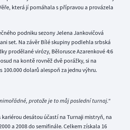
ěře, která jí pomáhala s přípravou a provázela
rečného podniku sezony Jelena Jankovičová
ni set. Na závěr Bílé skupiny podlehla srbská
dky prodělané virózy, Bělorusce Azarenkové 4:6
dosud na kontě rovněž dvě porážky, si na
us 100.000 dolarů alespoň za jednu výhru.
mimořádné, protože je to můj poslední turnaj."
kariérou desátou účastí na Turnaji mistryň, na
2000 a 2008 do semifinále. Celkem získala 16