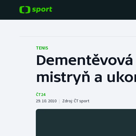
POPULÁRNÍ
DALŠÍ SPORTY
Fotbal
Americký fotbal
TENIS
Dementěvová d
Hokej
Baseball a softbal
mistryň a uko
Tenis
Basketbal
Atletika
Biatlon
ČT24
29. 10. 2010
|
Zdroj:
ČT sport
Cyklistika
Boby a skeleton
Box