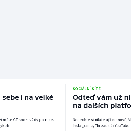
SOCIÁLNÍ SÍTĚ
 sebe i na velké
Odteď vám už nic
na dalších platf
izi máte ČT sport vždy po ruce.
Nenechte si nikde ujít nejnovější
ykoli.
Instagramu, Threads či YouTube 