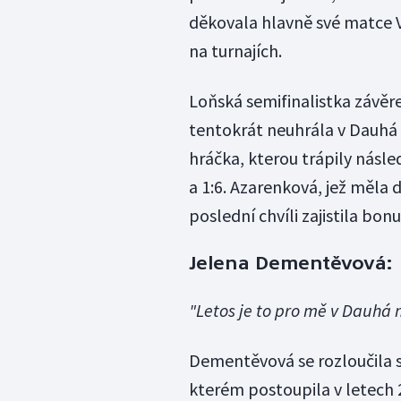
děkovala hlavně své matce V
na turnajích.
Loňská semifinalistka závě
tentokrát neuhrála v Dauhá a
hráčka, kterou trápily násle
a 1:6. Azarenková, jež měla 
poslední chvíli zajistila bon
Jelena Dementěvová:
"Letos je to pro mě v Dauhá 
Dementěvová se rozloučila s 
kterém postoupila v letech 