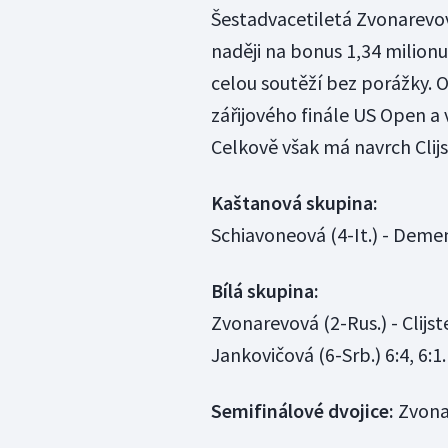
Šestadvacetiletá Zvonarevová
naději na bonus 1,34 milionu
celou soutěží bez porážky. O
zářijového finále US Open a v
Celkově však má navrch Clijs
Kaštanová skupina:
Schiavoneová (4-It.) - Dement
Bílá skupina:
Zvonarevová (2-Rus.) - Clijst
Jankovičová (6-Srb.) 6:4, 6:1.
Semifinálové dvojice:
Zvonar