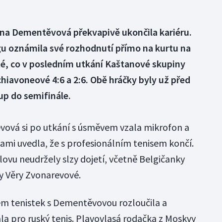
ena Dementěvová překvapivě ukončila kariéru.
gu oznámila své rozhodnutí přímo na kurtu na
té, co v posledním utkání Kaštanové skupiny
chiavoneové 4:6 a 2:6. Obě hráčky byly už před
p do semifinále.
ová si po utkání s úsměvem vzala mikrofon a
mi uvedla, že s profesionálním tenisem končí.
slovu neudržely slzy dojetí, včetně Belgičanky
ky Věry Zvonarevové.
m tenistek s Dementěvovou rozloučila a
ala pro ruský tenis. Plavovlasá rodačka z Moskvy