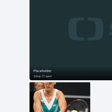
Curling
Dostihy
Florbal
Futsal
Golf
Gymnastika
Placeholder
Zdroj:
ČT sport