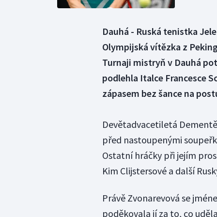
Dauhá - Ruská tenistka Jel
Olympijská vítězka z Pekin
Turnaji mistryň v Dauhá po
podlehla Italce Francesce S
zápasem bez šance na postu
Devětadvacetiletá Dementěv
před nastoupenými soupeřka
Ostatní hráčky při jejím pro
Kim Clijstersové a další Rus
Právě Zvonarevová se jméne
poděkovala jí za to, co uděl