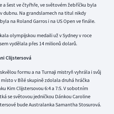
e a šest ve čtyřhře, ve světovém žebříčku byla
 v dubnu. Na grandslamech na titul nikdy
byla na Roland Garros i na US Open ve finále.
kala olympijskou medaili už v Sydney v roce
isem vydělala přes 14 milionů dolarů.
i Clijstersová
kvělou formu a na Turnaji mistryň vyhrála i svůj
í místo v Bílé skupině zdolala druhá hráčka
u Kim Clijstersovou 6:4 a 7:5. V sobotním
tká se světovou jedničkou Dánkou Caroline
stersové bude Australanka Samantha Stosurová.