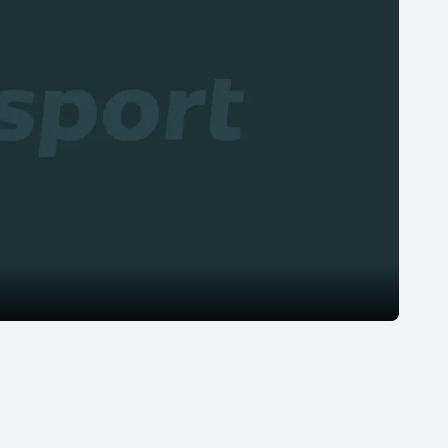
Moderní pětiboj
Triatlon
Motorsport
Veslování
Olympijské hry
Vodní slalom
Parasport
Volejbal
Plavání
Ostatní
Plážový volejbal