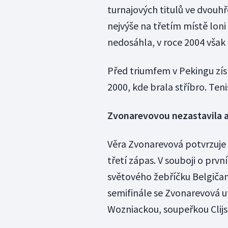
turnajových titulů ve dvouhř
nejvýše na třetím místě loni
nedosáhla, v roce 2004 však 
Před triumfem v Pekingu zís
2000, kde brala stříbro. Ten
Zvonarevovou nezastavila an
Věra Zvonarevová potvrzuje s
třetí zápas. V souboji o prvn
světového žebříčku Belgičank
semifinále se Zvonarevová u
Wozniackou, soupeřkou Clij