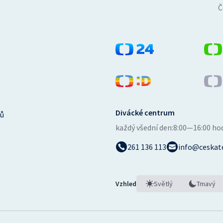
Č
Divácké centrum
ů
každý všední den:
8:00—16:00 ho
261 136 113
info@ceskate
Vzhled
Světlý
Tmavý