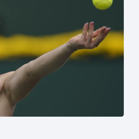
Moderní pětiboj
Triatlon
Motorsport
Veslování
Olympijské hry
Vodní slalom
Parasport
Volejbal
Plavání
Ostatní
Plážový volejbal