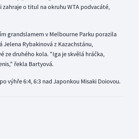
i zahraje o titul na okruhu WTA podvacáté,
ím grandslamem v Melbourne Parku porazila
čeká Jelena Rybakinová z Kazachstánu,
 ze druhého kola. "Iga je skvělá hráčka,
nis," řekla Bartyová.
 po výhře 6:4, 6:3 nad Japonkou Misaki Doiovou.