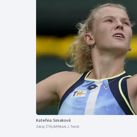
Curling
Dostihy
Florbal
Futsal
Golf
Gymnastika
Kateřina Siniaková
Zdroj:
ČTK/AP/Mark J. Terrill