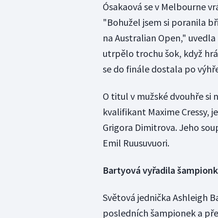
Ósakaová se v Melbourne vrát
"Bohužel jsem si poranila bř
na Australian Open," uvedla č
utrpělo trochu šok, když hr
se do finále dostala po výhř
O titul v mužské dvouhře si
kvalifikant Maxime Cressy, j
Grigora Dimitrova. Jeho so
Emil Ruusuvuori.
Bartyová vyřadila šampionku
Světová jednička Ashleigh B
posledních šampionek a přes