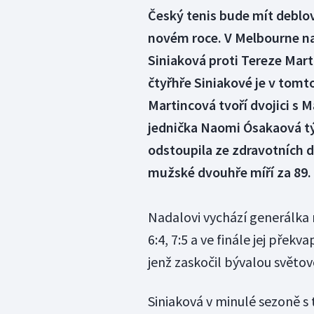
Český tenis bude mít deblo
novém roce. V Melbourne na 
Siniaková proti Tereze Mar
čtyřhře Siniakové je v tom
Martincová tvoří dvojici s 
jednička Naomi Ósakaová tý
odstoupila ze zdravotních 
mužské dvouhře míří za 89. t
Nadalovi vychází generálka 
6:4, 7:5 a ve finále jej přek
jenž zaskočil bývalou světov
Siniaková v minulé sezoně s