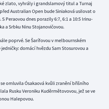
ké zlato, vyhrály i grandslamový titul a Turnaj
před Australian Open bude Siniaková usilovat o
e. S Peraovou dnes porazily 6:7, 6:1 a 10:5 Irinu-
a a Srbku Ninu Stojanovičovou.
inále poprvé. Se Šarífovou v melbournském
é jedničky: domácí hvězdu Sam Stosurovou a
e omluvila Ósakaová kvůli zranění břišního
oslala Rusku Veroniku Kuděrmětovovou, jež se ve
monou Halepovou.