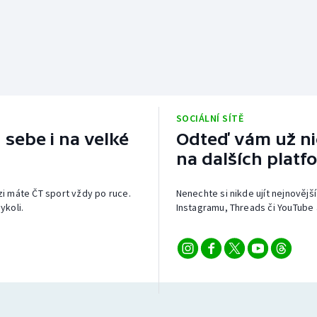
SOCIÁLNÍ SÍTĚ
 sebe i na velké
Odteď vám už nic
na dalších platf
izi máte ČT sport vždy po ruce.
Nenechte si nikde ujít nejnovější
ykoli.
Instagramu, Threads či YouTube 