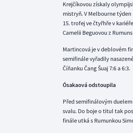
Krejčíkovou získaly olympijs
mistryň. V Melbourne týden 
15. trofej ve čtyřhře v kariéř
Camelii Beguovou z Rumunsk
Martincová je v deblovém f
semifinále vyřadily nasazen
Číňanku Čang Šuaj 7:6 a 6:3.
Ósakaová odstoupila
Před semifinálovým duelem s
svalu. Do boje o titul tak p
finále utká s Rumunkou Si