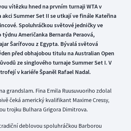
vou vítězku hned na prvním turnaji WTA v
akci Summer Set II se utkají ve finále Kateřina
tincové. Spoluhráčkou světové jedničky ve
to týdnu Američanka Bernarda Peraová,
Majar Šarífovou z Egypta. Bývalá světová
den před obhajobou titulu na Australian Open
důvodů ze singlového turnaje Summer Set I. V
rofejí v kariéře Španěl Rafael Nadal.
na grandslam. Fina Emila Ruusuvuoriho zdolal
vapivě čeká americký kvalifikant Maxime Cressy,
ou trojku Bulhara Grigora Dimitrova.
 tradiční deblovou spoluhráčkou Barborou