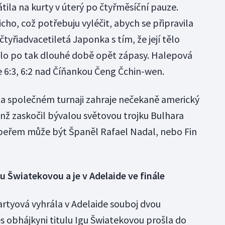
ila na kurty v úterý po čtyřměsíční pauze.
icho, což potřebuju vyléčit, abych se připravila
tyřiadvacetiletá Japonka s tím, že její tělo
álo po tak dlouhé době opět zápasy. Halepová
e 6:3, 6:2 nad Číňankou Čeng Čchin-wen.
 na společném turnaji zahraje nečekaně americký
enž zaskočil bývalou světovou trojku Bulhara
upeřem může být Španěl Rafael Nadal, nebo Fin
 Šwiatekovou a je v Adelaide ve finále
artyová vyhrála v Adelaide souboj dvou
 obhájkyni titulu Igu Šwiatekovou prošla do