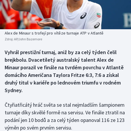
Baseball a softbal
Soutěže
Basketbal
Historické návraty
Biatlon
Aplikace ČT sport
Alex de Minaur s trofejí pro vítěze turnaje ATP v Atlantě
Zdroj:
AP/John Bazemore
Boby a skeleton
AZ kvíz
Vyhrál prestižní turnaj, aniž by za celý týden čelil
brejkbolu. Dvacetiletý australský talent Alex de
Box
Minaur porazil ve finále na tvrdém povrchu v Atlantě
Curling
domácího Američana Taylora Fritze 6:3, 7:6 a získal
druhý titul v kariéře po lednovém triumfu v rodném
Dostihy
Sydney.
Florbal
Čtyřiatřicátý hráč světa se stal nejmladším šampionem
turnaje díky skvělé formě na servisu. Ve finále ztratil na
Futsal
podání jen 10 bodů a za celý týden opanoval 116 ze 123
výměn po svém prvním servisu.
Golf