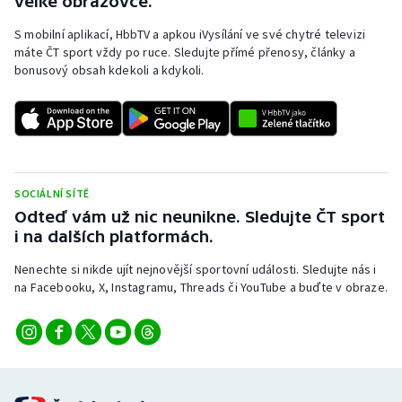
velké obrazovce.
Stolní tenis
S mobilní aplikací, HbbTV a apkou iVysílání ve své chytré televizi
máte ČT sport vždy po ruce. Sledujte přímé přenosy, články a
Triatlon
bonusový obsah kdekoli a kdykoli.
Veslování
Vodní slalom
Volejbal
SOCIÁLNÍ SÍTĚ
Odteď vám už nic neunikne. Sledujte ČT sport
Ostatní
i na dalších platformách.
Nenechte si nikde ujít nejnovější sportovní události. Sledujte nás i
na Facebooku, X, Instagramu, Threads či YouTube a buďte v obraze.