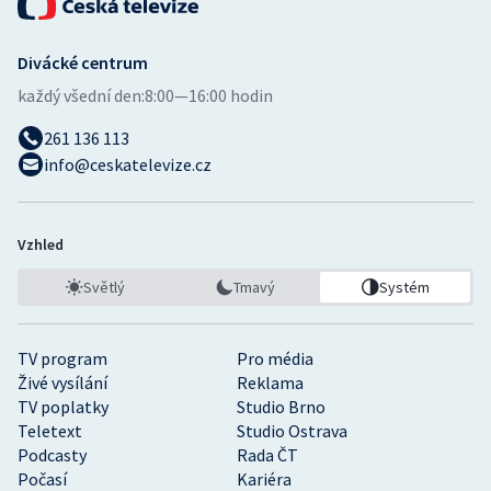
Divácké centrum
každý všední den:
8:00—16:00 hodin
261 136 113
info@ceskatelevize.cz
Vzhled
Světlý
Tmavý
Systém
TV program
Pro média
Živé vysílání
Reklama
TV poplatky
Studio Brno
Teletext
Studio Ostrava
Podcasty
Rada ČT
Počasí
Kariéra