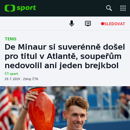
POPULÁRNÍ
SLEDOVAT
Fotbal
TENIS
De Minaur si suverénně došel
Hokej
pro titul v Atlantě, soupeřům
nedovolil ani jeden brejkbol
Tenis
ČT sport
Atletika
29. 7. 2019
|
Zdroj:
ČTK
Cyklistika
DALŠÍ SPORTY
Americký fotbal
NEPŘEHLÉDNĚTE