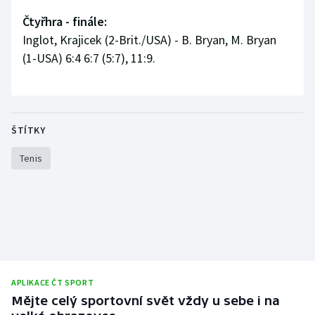
Čtyřhra - finále:
Olympijské hry
Inglot, Krajicek (2-Brit./USA) - B. Bryan, M. Bryan
Parasport
(1-USA) 6:4 6:7 (5:7), 11:9.
Plavání
Plážový volejbal
ŠTÍTKY
Ragby
Tenis
Rychlobruslení
Rychlostní kanoistika
Short track
APLIKACE ČT SPORT
Sportovní střelba
Mějte celý sportovní svět vždy u sebe i na