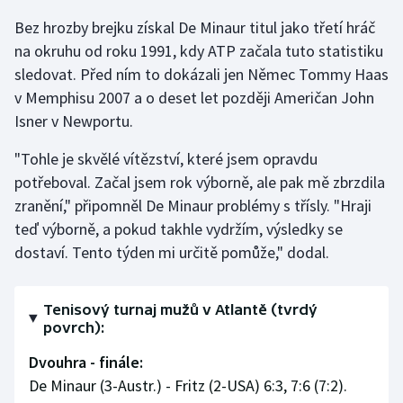
Bez hrozby brejku získal De Minaur titul jako třetí hráč
Gymnastika
na okruhu od roku 1991, kdy ATP začala tuto statistiku
sledovat. Před ním to dokázali jen Němec Tommy Haas
Házená
v Memphisu 2007 a o deset let později Američan John
Isner v Newportu.
Jezdectví
"Tohle je skvělé vítězství, které jsem opravdu
Judo
potřeboval. Začal jsem rok výborně, ale pak mě zbrzdila
zranění," připomněl De Minaur problémy s třísly. "Hraji
Krasobruslení
teď výborně, a pokud takhle vydržím, výsledky se
dostaví. Tento týden mi určitě pomůže," dodal.
Lezení
Lyže a snowboard
Tenisový turnaj mužů v Atlantě (tvrdý
povrch):
Moderní pětiboj
Dvouhra - finále:
De Minaur (3-Austr.) - Fritz (2-USA) 6:3, 7:6 (7:2).
Motorsport