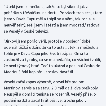
Stolní tenis
"Utekl jsem z mečbolu, takže to byl víkend jak z
pohádky s třešničkou na dortu. Po všech trablech, které
Triatlon
jsem v Davis Cupu měl a trápil se v něm, tak tohle je
neuvěřitelný. Měl jsem i štěstí a jsem moc rád," radoval
Veslování
se Veselý v České televizi.
Vodní slalom
"Jirkovi jsem pořád věřil, protože v poslední době
odehrál těžká utkání. Jirka to ustál, utekl z mečbolu a
Volejbal
tohle je v Davis Cupu jeho životní zápas. On si to
zasloužil za ty roky, co se mu nedařilo, co všichni tvrdili,
Ostatní
že není týmový hráč. Teď to ukázal a posunul Česko do
Madridu," řekl kapitán Jaroslav Navrátil.
Veselý začal zápas výborně, v první hře prolomil
Martinovi servis a za stavu 2:0 měl další dva brejkboly.
Neuspěl a domácí tenista se rozehrál. Veselý přišel o
podání na 3:3 a začal hrát bázlivě, trochu jako v