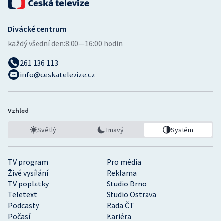
Divácké centrum
každý všední den:
8:00—16:00 hodin
261 136 113
info@ceskatelevize.cz
Vzhled
Světlý
Tmavý
Systém
TV program
Pro média
Živé vysílání
Reklama
TV poplatky
Studio Brno
Teletext
Studio Ostrava
Podcasty
Rada ČT
Počasí
Kariéra