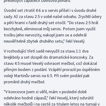
předešlých zápasech Davisova poháru.
Úvodní set ztratil 4:6 a o servis přišel i v úvodu druhé
sady. Až za stavu 2:5 v sobě našel odvahu. Zrychlil údery
a pěti hrami v řadě druhý set otočil. "Do stavu 2:5 hrál
bezchybně, eliminoval můj servis. Potom jsem využil
trošku jeho nervozity, nakopl jsem se a odehrál
neuvěřitelně zbytek druhého setu," řekl Veselý.
V rozhodující třetí sadě nevyužil za stavu 1:1 dva
brejkboly a set dospěl do dramatické koncovky. Za
stavu 4:5 musel Veselý odvracet mečbol, což dokázal
přímým bodem z podání. Vzápětí prorazil po úspěšném
voleji Martinův servis na 6:5. Při svém podání pak
proměnil druhý mečbol.
"V koncovce jsem si věřil, mám v poslední době
odehráno hodně zápasů," řekl Veselý, který odvrátil
několik mečbolů i na cestě za titulem letos na turnaji v