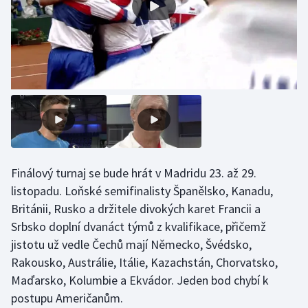
Olympijské hry
Parasport
Plavání
Plážový volejbal
Ragby
Finálový turnaj se bude hrát v Madridu 23. až 29.
Rychlobruslení
listopadu. Loňské semifinalisty Španělsko, Kanadu,
Británii, Rusko a držitele divokých karet Francii a
Rychlostní kanoistika
Srbsko doplní dvanáct týmů z kvalifikace, přičemž
jistotu už vedle Čechů mají Německo, Švédsko,
Short track
Rakousko, Austrálie, Itálie, Kazachstán, Chorvatsko,
Maďarsko, Kolumbie a Ekvádor. Jeden bod chybí k
Sportovní střelba
postupu Američanům.