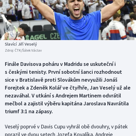
Baseball a softbal
Soutěže
Basketbal
Historické návraty
Biatlon
Aplikace ČT sport
Slavící Jiří Veselý
Boby a skeleton
AZ kvíz
Zdroj:
ČTK/Šálek Václav
Box
Finále Davisova poháru v Madridu se uskuteční i
s českými tenisty. První sobotní šanci rozhodnout
Curling
sice v Bratislavě proti Slovákům nevyužili Jonáš
Forejtek a Zdeněk Kolář ve čtyřhře, Jan Veselý už ale
Dostihy
nezaváhal. V utkání s Andrejem Martinem odvrátil
mečbol a zajistil výběru kapitána Jaroslava Navrátila
Florbal
triumf 3:1 na zápasy.
Futsal
Veselý poprvé v Davis Cupu vyhrál obě dvouhry, v pátek
porazil ve dvou setech Jozefa Kovalíka, Andreje
Golf