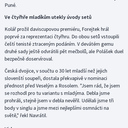
Puné.
Ve čtyřhře mladíkům utekly úvody setů
Kolář prožil daviscupovou premiéru, Forejtek hrál
poprvé za reprezentaci čtyřhru. Do obou setů vstoupili
čeští tenisté ztraceným podáním. V devátém gemu
druhé sady ještě odvrátili pět mečbolů, ale Polášek duel
bezpečně doservíroval.
Česká dvojice, v součtu o 30 let mladší než jejich
slovenští soupeři, dostala překvapivě v nominaci
přednost před Veselým a Rosolem. "Jsem rád, že jsem
se rozhodl pro tu variantu s mladýma. Debla jsme
prohráli, stejně jsem v debla nevěřil. Udělali jsme tři
body v singlu a jsme mezi nejlepšími osmnácti na
světě," řekl Navrátil.