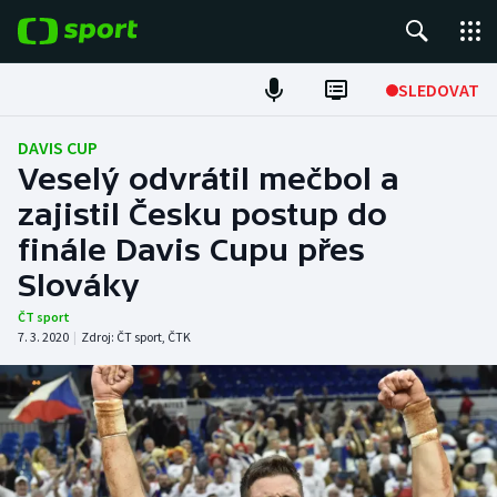
POPULÁRNÍ
SLEDOVAT
Fotbal
DAVIS CUP
Veselý odvrátil mečbol a
Hokej
zajistil Česku postup do
finále Davis Cupu přes
Tenis
Slováky
Atletika
ČT sport
7. 3. 2020
|
Zdroj:
ČT sport
,
ČTK
Cyklistika
DALŠÍ SPORTY
Americký fotbal
NEPŘEHLÉDNĚTE