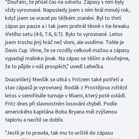
"Doufám, že přišel čas na odvetu. Zápasy s ním byly
Stolní tenis
vždy vyrovnané. Naposledy jsem s ním hrál minulý rok,
když jsem se vracel po těžkém zranění. Byl to třetí
Triatlon
zápas po pauze a i tak jsem prohrál těsně v tie-breaku
třetího setu (4:6, 7:6, 6:7). Bylo to vyrovnané. Letos
Veslování
jsem trochu jiný hráč než vloni, ale uvidíme. Tohle je
Vodní slalom
Davis Cup. Víme, že se rozdíly celkově mažou a zápasy
vypadají malinko jinak. Na zápas se těším a doufejme,
Volejbal
že to půjde v náš prospěch," uvedl Lehečka.
Dvacetiletý Menšík se utká s Fritzem také potřetí a
Ostatní
stav zápasů je vyrovnaný. Rodák z Prostějova zvítězil
letos v semifinále turnaje v Miami, který poté ovládl.
Fritz dnes při slavnostním losování chyběl. Podle
amerického kapitána Boba Bryana měl zvýšenou
teplotu a necítil se dobře.
"Jestli je to pravda, tak mu to určitě do zápasu