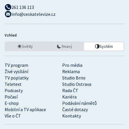
261 136 113
info@ceskatelevize.cz
Vzhled
Světlý
Tmavý
Systém
TV program
Pro média
Živé vysílání
Reklama
TV poplatky
Studio Brno
Teletext
Studio Ostrava
Podcasty
Rada ČT
Počasí
Kariéra
E-shop
Podávání námětů
Mobilní a TV aplikace
Časté dotazy
Vše o ČT
Kontakty