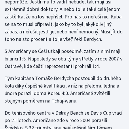
nepomůže. Jestli mu to vadit nebude, tak mají asi
extrémně dobré doktory. A nebo to je také celé jenom
zástěrka, že na los nepřišel. Pro nás to neřeší nic. Kuba
se na to musí připravit, jako by to byl jakýkoliv jiný
zápas, a neřešit jestli je, nebo není nemocný. Musí jít do
toho na sto procent a to je vše," řekl Berdych.
S Američany se Češi utkají posedmé, zatím s nimi mají
bilanci 1:5. Naposledy se oba týmy střetly v roce 2007 v
Ostravě, kde čeští reprezentanti prohráli 1:4.
Tým kapitána Tomáše Berdycha postoupil do druhého
kola díky úspěšné kvalifikaci, v níž na přelomu ledna a
února porazil doma Koreu 4:0. Američané zvítězili
stejným poměrem na Tchaj-wanu.
Do tenisového centra v Delray Beach se Davis Cup vrací
po 21 letech. Američané zde v roce 2004 porazili
Švédsko. S 32 triumfy jsou nejúspěšnějším týmem