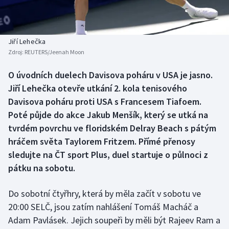
Baseball a softbal
Soutěže
Basketbal
Historické návraty
Jiří Lehečka
Zdroj:
REUTERS/Jeenah Moon
Biatlon
Aplikace ČT sport
O úvodních duelech Davisova poháru v USA je jasno.
Boby a skeleton
AZ kvíz
Jiří Lehečka otevře utkání 2. kola tenisového
Davisova poháru proti USA s Francesem Tiafoem.
Box
Poté půjde do akce Jakub Menšík, který se utká na
tvrdém povrchu ve floridském Delray Beach s pátým
Curling
hráčem světa Taylorem Fritzem. Přímé přenosy
sledujte na ČT sport Plus, duel startuje o půlnoci z
Dostihy
pátku na sobotu.
Florbal
Do sobotní čtyřhry, která by měla začít v sobotu ve
Futsal
20:00 SELČ, jsou zatím nahlášení Tomáš Macháč a
Adam Pavlásek. Jejich soupeři by měli být Rajeev Ram a
Golf