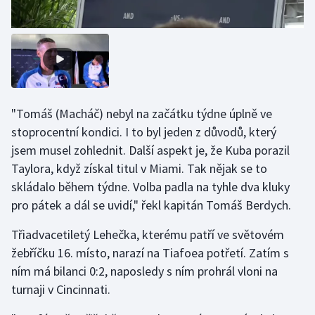
Olympijské hry
Parasport
Plavání
"Tomáš (Macháč) nebyl na začátku týdne úplně ve
Plážový volejbal
stoprocentní kondici. I to byl jeden z důvodů, který
jsem musel zohlednit. Další aspekt je, že Kuba porazil
Ragby
Taylora, když získal titul v Miami. Tak nějak se to
skládalo během týdne. Volba padla na tyhle dva kluky
Rychlobruslení
pro pátek a dál se uvidí," řekl kapitán Tomáš Berdych.
Rychlostní kanoistika
Třiadvacetiletý Lehečka, kterému patří ve světovém
žebříčku 16. místo, narazí na Tiafoea potřetí. Zatím s
Short track
ním má bilanci 0:2, naposledy s ním prohrál vloni na
turnaji v Cincinnati.
Sportovní střelba