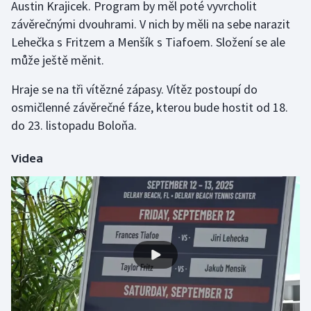
Austin Krajicek. Program by měl poté vyvrcholit
závěrečnými dvouhrami. V nich by měli na sebe narazit
Gymnastika
Lehečka s Fritzem a Menšík s Tiafoem. Složení se ale
může ještě měnit.
Házená
Hraje se na tři vítězné zápasy. Vítěz postoupí do
Jezdectví
osmičlenné závěrečné fáze, kterou bude hostit od 18.
do 23. listopadu Boloňa.
Judo
Videa
Krasobruslení
Lezení
Lyže a snowboard
Moderní pětiboj
Motorsport