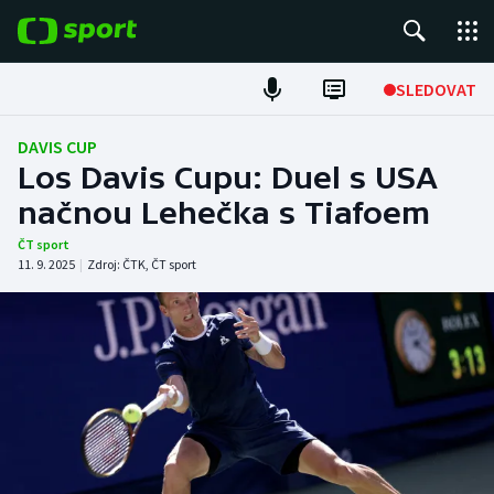
POPULÁRNÍ
SLEDOVAT
Fotbal
DAVIS CUP
Los Davis Cupu: Duel s USA
Hokej
načnou Lehečka s Tiafoem
Tenis
ČT sport
11. 9. 2025
|
Zdroj:
ČTK
,
ČT sport
Atletika
Cyklistika
DALŠÍ SPORTY
Americký fotbal
NEPŘEHLÉDNĚTE