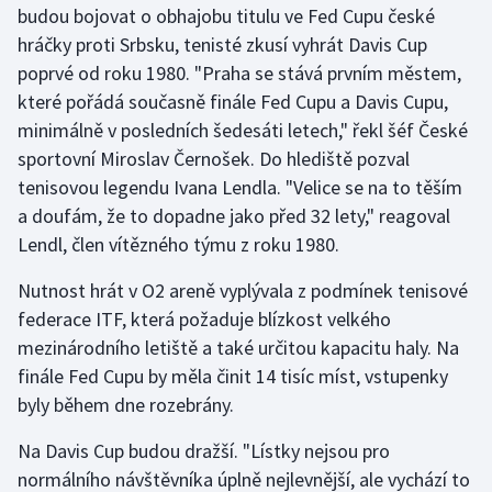
budou bojovat o obhajobu titulu ve Fed Cupu české
hráčky proti Srbsku, tenisté zkusí vyhrát Davis Cup
Gymnastika
poprvé od roku 1980. "Praha se stává prvním městem,
které pořádá současně finále Fed Cupu a Davis Cupu,
Házená
minimálně v posledních šedesáti letech," řekl šéf České
Jezdectví
sportovní Miroslav Černošek. Do hlediště pozval
tenisovou legendu Ivana Lendla. "Velice se na to těším
Judo
a doufám, že to dopadne jako před 32 lety," reagoval
Lendl, člen vítězného týmu z roku 1980.
Krasobruslení
Nutnost hrát v O2 areně vyplývala z podmínek tenisové
Lezení
federace ITF, která požaduje blízkost velkého
mezinárodního letiště a také určitou kapacitu haly. Na
Lyže a snowboard
finále Fed Cupu by měla činit 14 tisíc míst, vstupenky
byly během dne rozebrány.
Moderní pětiboj
Na Davis Cup budou dražší. "Lístky nejsou pro
Motorsport
normálního návštěvníka úplně nejlevnější, ale vychází to