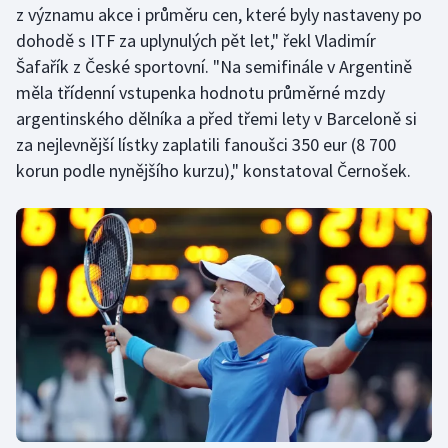
z významu akce i průměru cen, které byly nastaveny po
Olympijské hry
dohodě s ITF za uplynulých pět let," řekl Vladimír
Šafařík z České sportovní. "Na semifinále v Argentině
Parasport
měla třídenní vstupenka hodnotu průměrné mzdy
argentinského dělníka a před třemi lety v Barceloně si
Plavání
za nejlevnější lístky zaplatili fanoušci 350 eur (8 700
korun podle nynějšího kurzu)," konstatoval Černošek.
Plážový volejbal
Ragby
Rychlobruslení
Rychlostní kanoistika
Short track
Sportovní střelba