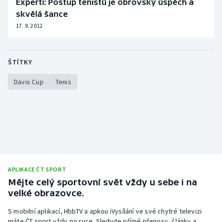
Experti: Postup tenistů je obrovský úspěch a
skvělá šance
17. 9. 2012
ŠTÍTKY
Davis Cup
Tenis
APLIKACE ČT SPORT
Mějte celý sportovní svět vždy u sebe i na
velké obrazovce.
S mobilní aplikací, HbbTV a apkou iVysílání ve své chytré televizi
máte ČT sport vždy po ruce. Sledujte přímé přenosy, články a