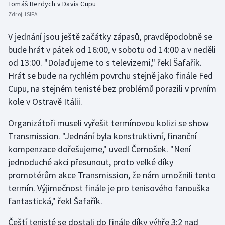
Tomáš Berdych v Davis Cupu
Stolní tenis
Zdroj:
ISIFA
Triatlon
V jednání jsou ještě začátky zápasů, pravděpodobně se
bude hrát v pátek od 16:00, v sobotu od 14:00 a v neděli
Veslování
od 13:00. "Dolaďujeme to s televizemi," řekl Šafařík.
Hrát se bude na rychlém povrchu stejně jako finále Fed
Vodní slalom
Cupu, na stejném tenisté bez problémů porazili v prvním
kole v Ostravě Itálii.
Volejbal
Organizátoři museli vyřešit termínovou kolizi se show
Ostatní
Transmission. "Jednání byla konstruktivní, finanční
kompenzace dořešujeme," uvedl Černošek. "Není
jednoduché akci přesunout, proto velké díky
promotérům akce Transmission, že nám umožnili tento
termín. Výjimečnost finále je pro tenisového fanouška
fantastická," řekl Šafařík.
Čeští tenisté se dostali do finále díky výhře 3:2 nad