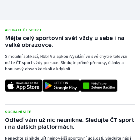
Stolní tenis
Triatlon
APLIKACE ČT SPORT
Veslování
Mějte celý sportovní svět vždy u sebe i na
velké obrazovce.
Vodní slalom
S mobilní aplikací, HbbTV a apkou iVysílání ve své chytré televizi
máte ČT sport vždy po ruce. Sledujte přímé přenosy, články a
Volejbal
bonusový obsah kdekoli a kdykoli.
Ostatní
SOCIÁLNÍ SÍTĚ
Odteď vám už nic neunikne. Sledujte ČT sport
i na dalších platformách.
Nenechte si nikde ujít nejnovější sportovní události. Sledujte nás i