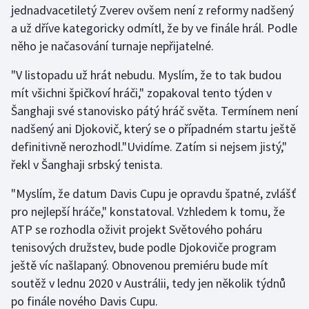
jednadvacetiletý Zverev ovšem není z reformy nadšený
a už dříve kategoricky odmítl, že by ve finále hrál. Podle
Gymnastika
něho je načasování turnaje nepřijatelné.
Házená
"V listopadu už hrát nebudu. Myslím, že to tak budou
mít všichni špičkoví hráči," zopakoval tento týden v
Jezdectví
Šanghaji své stanovisko pátý hráč světa. Termínem není
nadšený ani Djokovič, který se o případném startu ještě
Judo
definitivně nerozhodl."Uvidíme. Zatím si nejsem jistý,"
řekl v Šanghaji srbský tenista.
Krasobruslení
"Myslím, že datum Davis Cupu je opravdu špatné, zvlášť
Lezení
pro nejlepší hráče," konstatoval. Vzhledem k tomu, že
ATP se rozhodla oživit projekt Světového poháru
Lyže a snowboard
tenisových družstev, bude podle Djokoviče program
Moderní pětiboj
ještě víc našlapaný. Obnovenou premiéru bude mít
soutěž v lednu 2020 v Austrálii, tedy jen několik týdnů
Motorsport
po finále nového Davis Cupu.