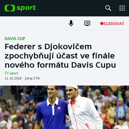
POPULÁRNÍ
SLEDOVAT
Fotbal
DAVIS CUP
Federer s Djokovičem
Hokej
zpochybňují účast ve finále
nového formátu Davis Cupu
Tenis
ČT sport
Atletika
11. 10. 2018
|
Zdroj:
ČTK
Cyklistika
DALŠÍ SPORTY
Americký fotbal
NEPŘEHLÉDNĚTE