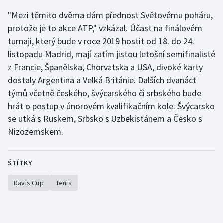
"Mezi těmito dvěma dám přednost Světovému poháru,
Olympijské hry
protože je to akce ATP," vzkázal. Účast na finálovém
Parasport
turnaji, který bude v roce 2019 hostit od 18. do 24.
listopadu Madrid, mají zatím jistou letošní semifinalisté
Plavání
z Francie, Španělska, Chorvatska a USA, divoké karty
dostaly Argentina a Velká Británie. Dalších dvanáct
Plážový volejbal
týmů včetně českého, švýcarského či srbského bude
hrát o postup v únorovém kvalifikačním kole. Švýcarsko
Ragby
se utká s Ruskem, Srbsko s Uzbekistánem a Česko s
Nizozemskem.
Rychlobruslení
Rychlostní kanoistika
ŠTÍTKY
Short track
Davis Cup
Tenis
Sportovní střelba