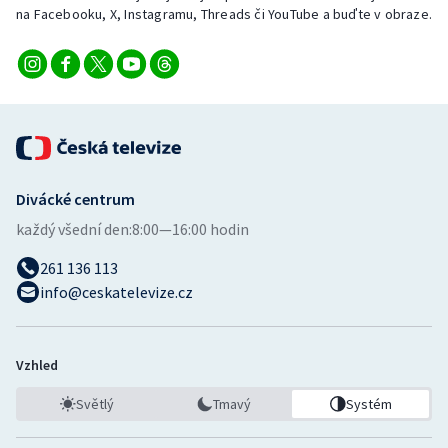
na Facebooku, X, Instagramu, Threads či YouTube a buďte v obraze.
Divácké centrum
každý všední den:
8:00—16:00 hodin
261 136 113
info@ceskatelevize.cz
Vzhled
Světlý
Tmavý
Systém