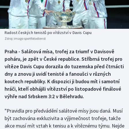
Baseball a softbal
Soutěže
Basketbal
Historické návraty
Biatlon
Aplikace ČT sport
Radost českých tenistů po vítězství v Davis Cupu
Zdroj:
imago sportfotodienst
Boby a skeleton
AZ kvíz
Praha - Salátová mísa, trofej za triumf v Davisově
poháru, je zpět v České republice. Stříbrná trofej pro
Box
vítěze Davis Cupu dorazila do tuzemska před čtrnácti
Curling
dny a znovu ji uvidí tenisté a fanoušci v různých
koutech republiky. K dispozici ji budou mít i samotní
Dostihy
hráči, kteří obhájili vítězství po listopadové finálové
výhře nad Srbskem 3:2 v Bělehradu.
Florbal
"Pravidla pro předvádění salátové mísy jsou daná. Musí
Futsal
být zachována exkluzivita a výjimečnost trofeje, takže
akce musí mít vztah k tenisu a k vítěznému týmu. Nejde
Golf