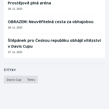
Prostějově plná aréna
Stolní tenis
18. 11. 2013
Triatlon
OBRAZEM: Neuvěřitelná cesta za obhajobou
Veslování
18. 11. 2013
Vodní slalom
Štěpánek pro Českou republiku obhájil vítězství
v Davis Cupu
Volejbal
17. 11. 2013
Ostatní
ŠTÍTKY
Davis Cup
Tenis