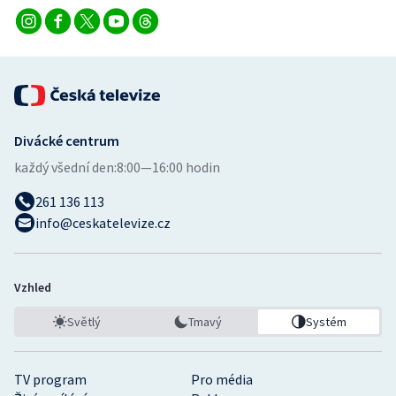
Divácké centrum
každý všední den:
8:00—16:00 hodin
261 136 113
info@ceskatelevize.cz
Vzhled
Světlý
Tmavý
Systém
TV program
Pro média