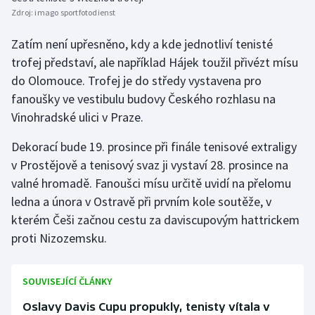
Zdroj:
imago sportfotodienst
Olympijské hry
Zatím není upřesněno, kdy a kde jednotliví tenisté
Parasport
trofej představí, ale například Hájek toužil přivézt mísu
do Olomouce. Trofej je do středy vystavena pro
Plavání
fanoušky ve vestibulu budovy Českého rozhlasu na
Vinohradské ulici v Praze.
Plážový volejbal
Dekorací bude 19. prosince při finále tenisové extraligy
Ragby
v Prostějově a tenisový svaz ji vystaví 28. prosince na
valné hromadě. Fanoušci mísu určitě uvidí na přelomu
Rychlobruslení
ledna a února v Ostravě při prvním kole soutěže, v
kterém Češi začnou cestu za daviscupovým hattrickem
Rychlostní kanoistika
proti Nizozemsku.
Short track
SOUVISEJÍCÍ ČLÁNKY
Sportovní střelba
Oslavy Davis Cupu propukly, tenisty vítala v