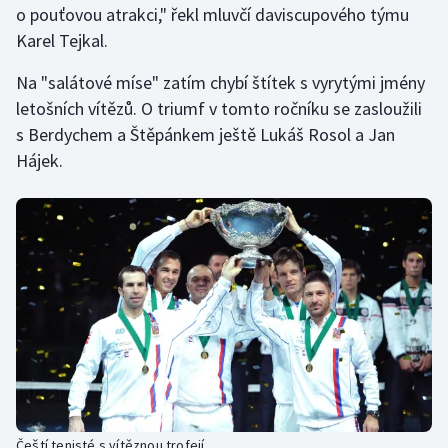
o pouťovou atrakci," řekl mluvčí daviscupového týmu
Karel Tejkal.
Gymnastika
Na "salátové míse" zatím chybí štítek s vyrytými jmény
Házená
letošních vítězů. O triumf v tomto ročníku se zasloužili
s Berdychem a Štěpánkem ještě Lukáš Rosol a Jan
Jezdectví
Hájek.
Judo
Krasobruslení
Lezení
Lyže a snowboard
Moderní pětiboj
Motorsport
Čeští tenisté s vítěznou trofejí