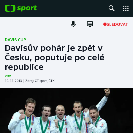
POPULÁRNÍ
SLEDOVAT
Fotbal
DAVIS CUP
Davisův pohár je zpět v
Hokej
Česku, poputuje po celé
republice
Tenis
ono
Atletika
10. 12. 2013
|
Zdroj:
ČT sport
,
ČTK
Cyklistika
DALŠÍ SPORTY
Americký fotbal
NEPŘEHLÉDNĚTE